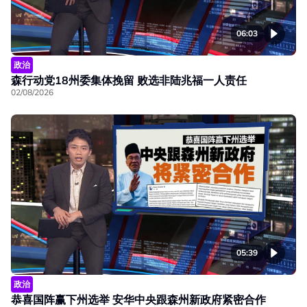
06:03
政治
森行动党18州委集体挽留 败选非陆兆福一人责任
02/08/2026
05:39
政治
恭喜国阵赢下州选举 安华中央跟森州新政府紧密合作