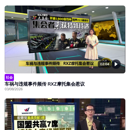
02:04
社会
车祸与违规事件频传 RXZ摩托集会惹议
03/08/2026