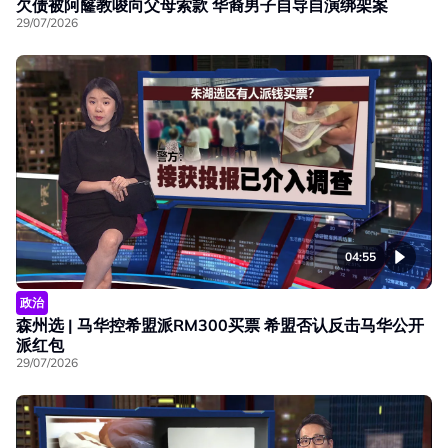
欠债被阿窿教唆向父母索款 华裔男子自导自演绑架案
29/07/2026
04:55
政治
森州选 | 马华控希盟派RM300买票 希盟否认反击马华公开
派红包
29/07/2026