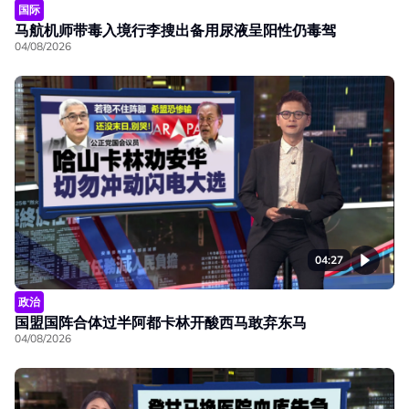
国际
马航机师带毒入境行李搜出备用尿液呈阳性仍毒驾
04/08/2026
04:27
政治
国盟国阵合体过半阿都卡林开酸西马敢弃东马
04/08/2026