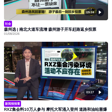
05:24
社会
森州选 | 南北大道车流增 森州游子开车赶路返乡投票
01/08/2026
03:27
新闻报报看
RXZ集会料10万人参与 摩托大军涌入登州 道路和油站塞爆