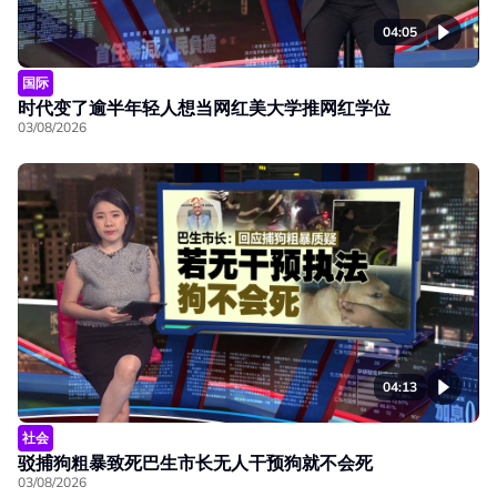
04:05
国际
时代变了逾半年轻人想当网红美大学推网红学位
03/08/2026
04:13
社会
驳捕狗粗暴致死巴生市长无人干预狗就不会死
03/08/2026