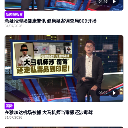
04:46
新闻报报看
悬疑推理揭健康警讯 健康疑案调查局809开播
31/07/2026
03:02
国际
在雅加达机场被捕 大马机师当毒骡还涉毒驾
31/07/2026