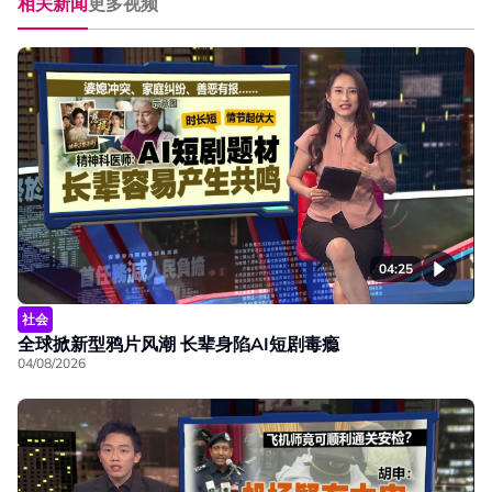
相关新闻
更多视频
04:25
社会
全球掀新型鸦片风潮 长辈身陷AI短剧毒瘾
04/08/2026