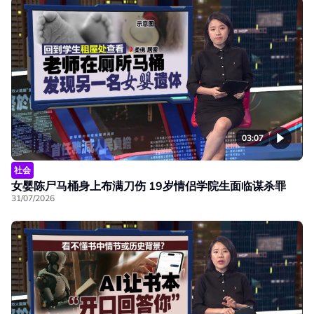
03:07
社会
女婴陈尸马桶身上布满刀伤 19岁情侣学院生面临谋杀罪
31/07/2026