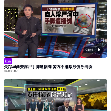
04:46
社会
失踪华商变浮尸手脚遭捆绑 警方不排除涉债务纠纷
04/08/2026