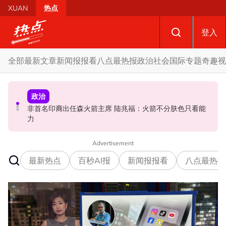
Skip to main content
XUAN
热点
登入
全部
最新文章
新闻报报看
八点最热报
政治
社会
国际
专题
奇趣
视
政治
政治
政治
哈迪“土团已自动退出国盟论”惹议 达基尤丁：伊党准备好
非首名印裔出任森火箭主席 陆兆福：火箭不分肤色只看能
促土团回应最高理事会成员是否“够数” 端依布拉欣：恐连
向社团局解释
力
累国盟负法律责任
Advertisement
最新热点
百秒AI报
新闻报报看
八点最热报