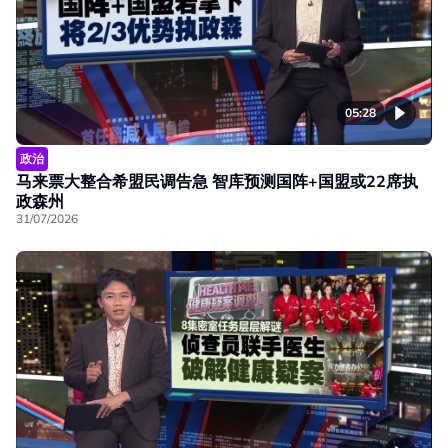
05:28
政治
马来票大整合希盟民调告急 智库预测国阵+国盟或22席执
政森州
31/07/2026