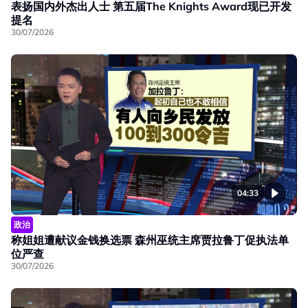
表扬国内外杰出人士 第五届The Knights Award现已开发
提名
30/07/2026
04:33
政治
称姐姐遭献议金钱换选票 森州巫统主席贾拉鲁丁促执法单
位严查
30/07/2026