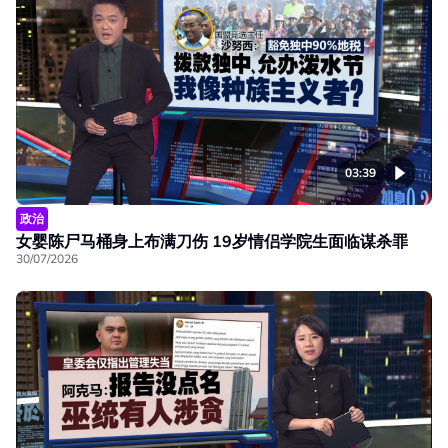
03:39
政治
女婴陈尸马桶身上布满刀伤 19岁情侣学院生面临谋杀罪
30/07/2026