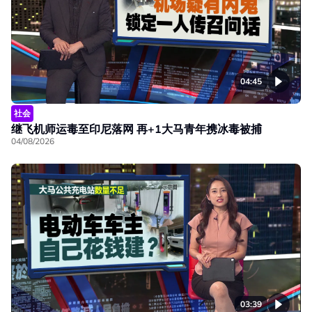
04:45
社会
继飞机师运毒至印尼落网 再+1大马青年携冰毒被捕
04/08/2026
03:39