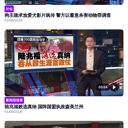
社会
狗主跪求放爱犬影片疯传 警方以蓄意杀害动物罪调查
02/08/2026
05:54
新闻报报看
陆兆福败选真纳 国阵国盟执政森美兰州
01/08/2026