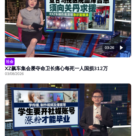
03:26
社会
XZ飙车集会屡夺命卫长痛心每死一人国损312万
03/08/2026