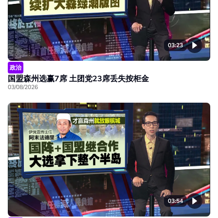
03:23
政治
国盟森州选赢7席 土团党23席丢失按柜金
03/08/2026
03:54