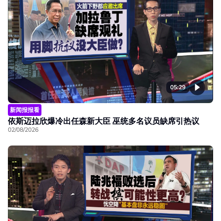
05:29
新闻报报看
依斯迈拉欣爆冷出任森新大臣 巫统多名议员缺席引热议
02/08/2026