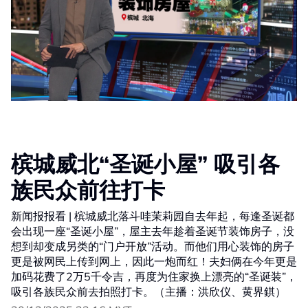
槟城威北“圣诞小屋” 吸引各
族民众前往打卡
新闻报报看 | 槟城威北落斗哇茉莉园自去年起，每逢圣诞都
会出现一座“圣诞小屋”，屋主去年趁着圣诞节装饰房子，没
想到却变成另类的“门户开放”活动。而他们用心装饰的房子
更是被网民上传到网上，因此一炮而红！夫妇俩在今年更是
加码花费了2万5千令吉，再度为住家换上漂亮的“圣诞装”，
吸引各族民众前去拍照打卡。（主播：洪欣仪、黄界錤）