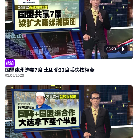
03:23
政治
国盟森州选赢7席 土团党23席丢失按柜金
03/08/2026