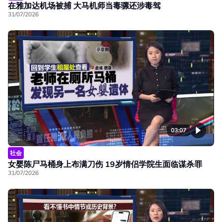
在雅加达机场被捕 大马机师当毒骡还涉毒驾
31/07/2026
03:07
社会
女婴陈尸马桶身上布满刀伤 19岁情侣学院生面临谋杀罪
31/07/2026