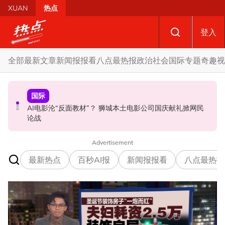
Skip to main content
XUAN
热点
登入
全部
最新文章
新闻报报看
八点最热报
政治
社会
国际
专题
奇趣
视
国际
政治
政治
AI电影沦“反面教材”？ 狮城本土电影公司国庆献礼掀网民
要求安华解释为何冻结MyKHAS权限 5蓝眼议员: 改革不是
驳斥全国大选提前举行 法米：各成员党承诺挺政府至届满
论战
把人民拨款政治化
Advertisement
最新热点
百秒AI报
新闻报报看
八点最热报