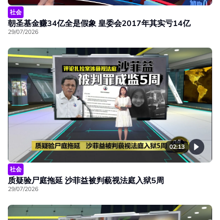
社会
朝圣基金赚34亿全是假象 皇委会2017年其实亏14亿
29/07/2026
02:13
社会
质疑验尸庭拖延 沙菲益被判藐视法庭入狱5周
29/07/2026