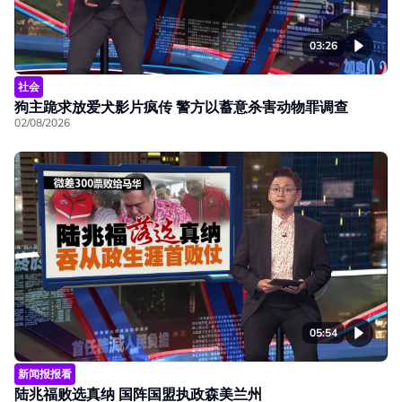
03:26
社会
狗主跪求放爱犬影片疯传 警方以蓄意杀害动物罪调查
02/08/2026
05:54
新闻报报看
陆兆福败选真纳 国阵国盟执政森美兰州