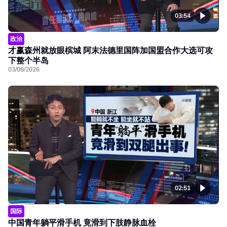
03:54
政治
才赢森州就放眼槟城 阿末法德里国阵加国盟合作大选可攻
下整个半岛
03/08/2026
02:51
国际
中国青年躺平滑手机 竟滑到下肢静脉血栓