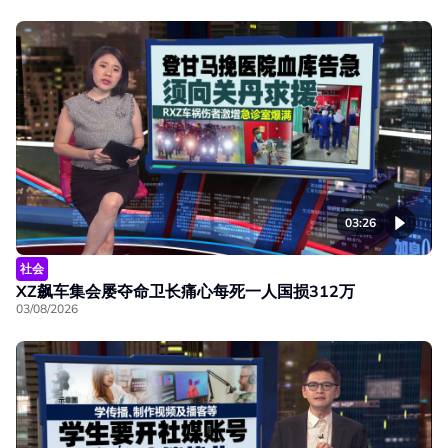
03:26
社会
XZ飙车集会屡夺命卫长痛心每死一人国损312万
03/08/2026