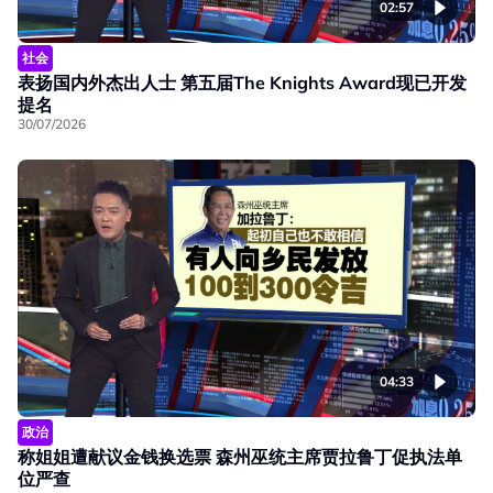
02:57
社会
表扬国内外杰出人士 第五届The Knights Award现已开发
提名
30/07/2026
04:33
政治
称姐姐遭献议金钱换选票 森州巫统主席贾拉鲁丁促执法单
位严查