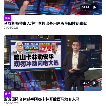
04:24
国际
马航机师带毒入境行李搜出备用尿液呈阳性仍毒驾
04/08/2026
04:27
政治
国盟国阵合体过半阿都卡林开酸西马敢弃东马
04/08/2026