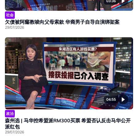
03:36
社会
欠债被阿窿教唆向父母索款 华裔男子自导自演绑架案
29/07/2026
04:55
政治
森州选 | 马华控希盟派RM300买票 希盟否认反击马华公开
派红包
29/07/2026