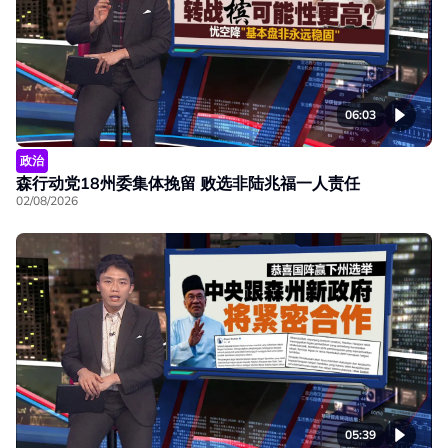
06:03
政治
森行动党18州委集体挽留 败选非陆兆福一人责任
02/08/2026
05:39