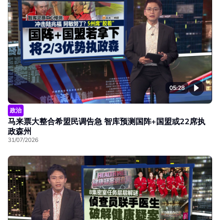
05:28
政治
马来票大整合希盟民调告急 智库预测国阵+国盟或22席执
政森州
31/07/2026