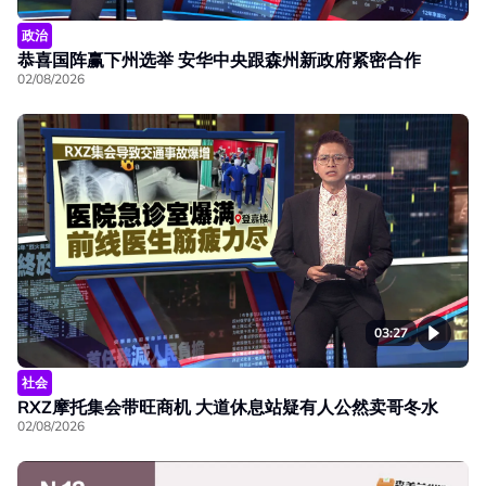
政治
恭喜国阵赢下州选举 安华中央跟森州新政府紧密合作
02/08/2026
03:27
社会
RXZ摩托集会带旺商机 大道休息站疑有人公然卖哥冬水
02/08/2026