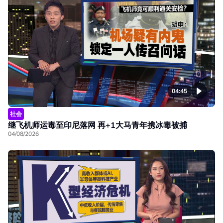
04:45
社会
继飞机师运毒至印尼落网 再+1大马青年携冰毒被捕
04/08/2026