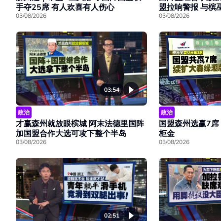
手夺25席 有人欢喜有人伤心
盟拉响警报 与槟
03/08/2026
03/08/2026
03:54
政治
政治
才赢森州就放眼槟城 阿末法德里国阵
国盟森州选赢7席
加国盟合作大选可攻下整个半岛
柜金
03/08/2026
03/08/2026
02:51