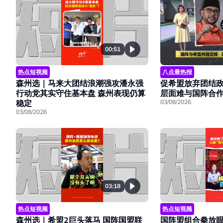
00:51
热点短视频
八点最热报
森州选｜马来大团结浪潮强攻潘永强
促希盟放弃团结政
行动党其实守住基本盘 森州表现仍算
层面难与国阵合
稳定
03/08/2026
03/08/2026
03:18
热点短视频
热点短视频
森州选｜希盟2巨头落马 国阵国盟联
国阵盟组合拳放眼