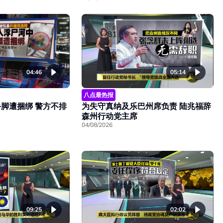
04:46
05:14
八点最热报
脚遭捆绑 警方不排
为失守真纳及乐巴州席负责 陆兆福辞
森州行动党主席
04/08/2026
09:25
02:02