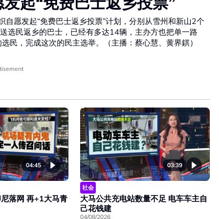
愿发起“免费巴士返乡投票”
组织自愿发起“免费巴士返乡投票”计划，分别从雪州和新山2个
送选民返乡的巴士，已经有多达14辆，主办方也把单一路
的选民，完成这次的民主选举。（主播：蔡心慧、黄界錤）
tisement
04:45
03:39
社会
尼落网 再+1大马青
大马公共充电站数量不足 电车车主自
己花钱建
04/08/2026