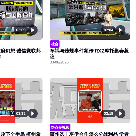
03:09
02:04
社会
府幻想 诚信党联邦
车祸与违规事件频传 RXZ摩托集会惹
作
议
03/08/2026
03:32
02:18
热点短视频
攻下全半岛 槟州希
森州选｜巫伊合作怎么分战利品 学者