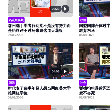
02:20
热点短视频
政治
森州选｜学者行动党不是没有努力而
国盟国阵合体过
是始终跨不过马来票这道天花板
敢弃东马
04/08/2026
04/08/2026
04:05
国际
社会
时代变了逾半年轻人想当网红美大学
驳捕狗粗暴致死
推网红学位
就不会死
03/08/2026
03/08/2026