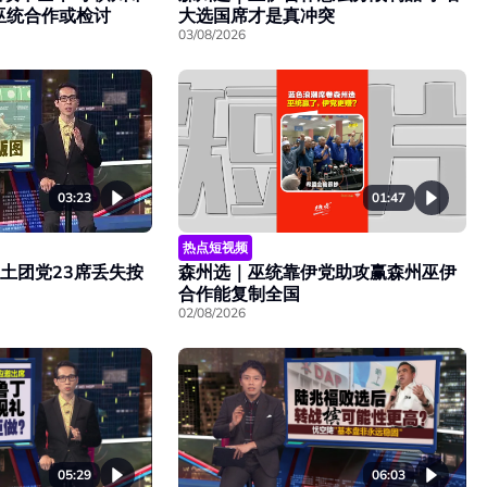
巫统合作或检讨
大选国席才是真冲突
03/08/2026
01:47
03:23
热点短视频
森州选｜巫统靠伊党助攻赢森州巫伊
 土团党23席丢失按
合作能复制全国
02/08/2026
05:29
06:03