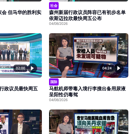
社会
议会 但马华的胜利实
森州新届行政议员阵容已有初步名单
依斯迈拉欣最快周五公布
04/08/2026
02:00
04:24
国际
行政议员最快周五
马航机师带毒入境行李搜出备用尿液
呈阳性仍毒驾
04/08/2026