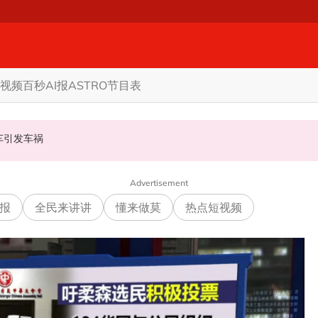
视频
百秒AI报
ASTRO节目表
甲州选
商家更倾向GST机制
认非法飙车引发车祸
Advertisement
报
全民来讲讲
懂来做莫
热点短视频