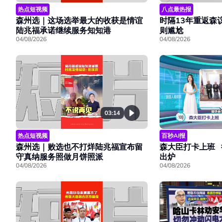
热点短视频
八点最热报
森州选｜这场选举最大的收获是情谊
时隔13年重返森
陆兆福承诺继续服务知知港
则尴尬
04/08/2026
04/08/2026
03:14
热点短视频
百秒AI报
森州选｜败选也不打烊陆兆福宣布留
森大臣打卡上班 
守真纳服务照做月饼照派
出炉
04/08/2026
04/08/2026