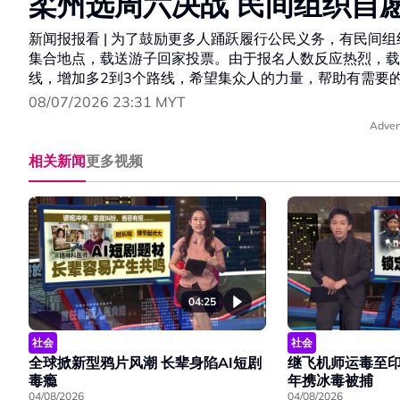
柔州选周六决战 民间组织自
新闻报报看 | 为了鼓励更多人踊跃履行公民义务，有民间
集合地点，载送游子回家投票。由于报名人数反应热烈，载
线，增加多2到3个路线，希望集众人的力量，帮助有需要
08/07/2026 23:31 MYT
Adver
相关新闻
更多视频
04:25
社会
社会
全球掀新型鸦片风潮 长辈身陷AI短剧
继飞机师运毒至印
毒瘾
年携冰毒被捕
04/08/2026
04/08/2026