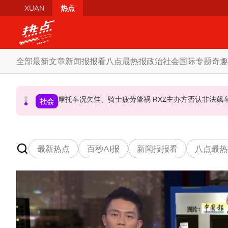
Skip to main content
XUAN
热点
全部
最新文章
新闻报报看
八点最热报
政治
社会
国际
专题
奇趣
柔森州选合作奏效 阿末马斯兰吁国阵国盟携手迎战
SST成华商远离希盟因素？ 阿末马斯兰：华裔
摩托车况欠佳、骑士疲劳肇祸 RXZ主办方否
财经
社会
政治
最新热点
百秒AI报
新闻报报看
八点最热