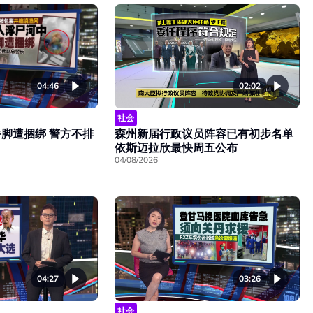
04:46
02:02
社会
脚遭捆绑 警方不排
森州新届行政议员阵容已有初步名单
依斯迈拉欣最快周五公布
04/08/2026
04:27
03:26
社会