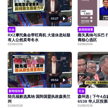
03:27
社会
新闻报报看
RXZ摩托集会带旺商机 大道休息站疑
痛失真纳与乐巴 
有人公然卖哥冬水
裔核心选区
02/08/2026
02/08/2026
05:54
新闻报报看
社会
陆兆福败选真纳 国阵国盟执政森美兰
森州选 | 下午4
州
6538 华人区投
01/08/2026
01/08/2026