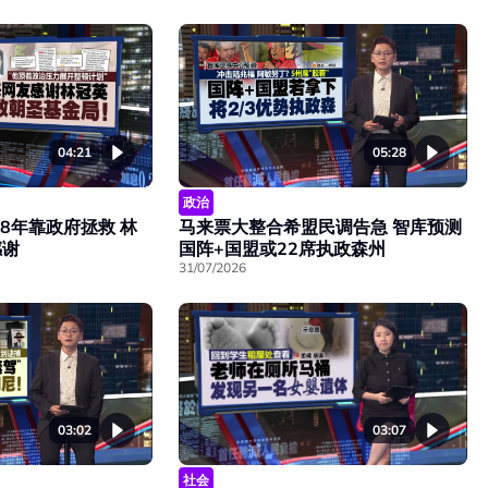
04:21
05:28
政治
8年靠政府拯救 林
马来票大整合希盟民调告急 智库预测
感谢
国阵+国盟或22席执政森州
31/07/2026
03:02
03:07
社会