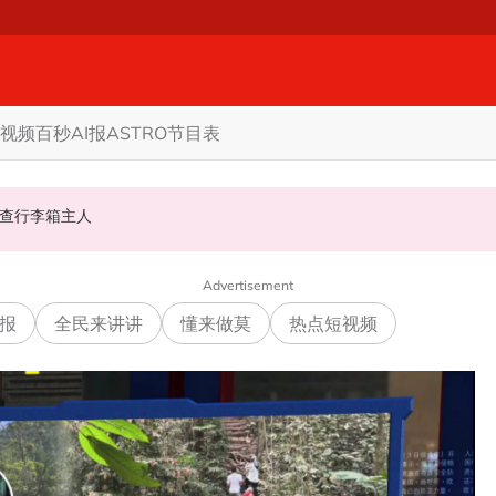
视频
百秒AI报
ASTRO节目表
至届满
甲州议席!
警方: 将调监控追查行李箱主人
Advertisement
报
全民来讲讲
懂来做莫
热点短视频