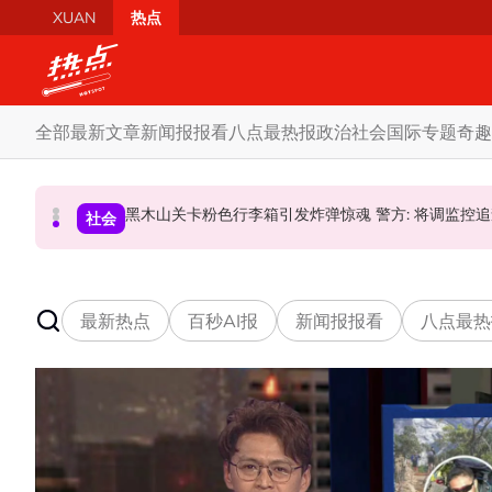
Skip to main content
XUAN
热点
全部
最新文章
新闻报报看
八点最热报
政治
社会
国际
专题
奇趣
驳斥全国大选提前举行 法米：各成员党承诺挺政府
特别点名望万、双溪乌浪 韩沙: 宏愿党也要守现有
黑木山关卡粉色行李箱引发炸弹惊魂 
政治
社会
政治
最新热点
百秒AI报
新闻报报看
八点最热