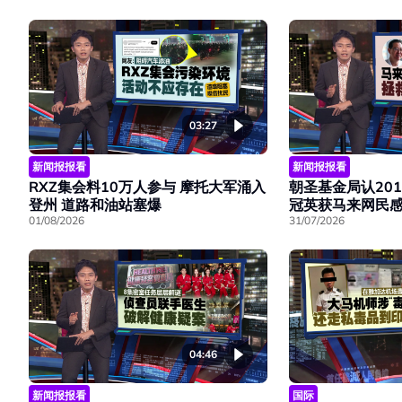
03:27
新闻报报看
新闻报报看
RXZ集会料10万人参与 摩托大军涌入
朝圣基金局认201
登州 道路和油站塞爆
冠英获马来网民
01/08/2026
31/07/2026
04:46
新闻报报看
国际