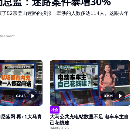
局总监：迷路案件暴增30%
获了52宗登山迷路的投报，牵涉的人数多达114人。这跟去年
）
tisement
04:45
03:39
社会
尼落网 再+1大马青
大马公共充电站数量不足 电车车主自
己花钱建
04/08/2026