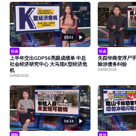
03:51
社会
社会
上半年交出GDP56亮眼成绩单 中总
失踪华商变浮尸手
社会经济研究中心 大马现K型经济危
除涉债务纠纷
机
04/08/2026
04/08/2026
04:24
国际
政治