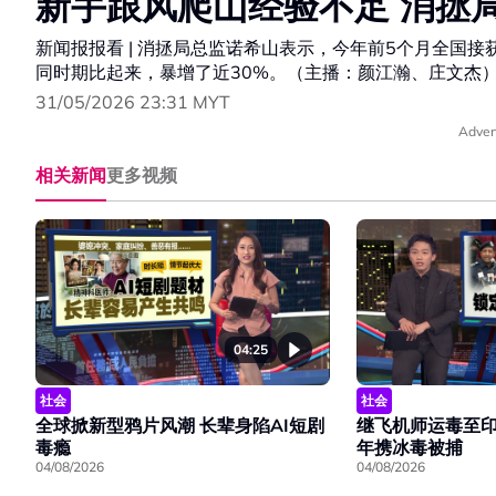
新手跟风爬山经验不足 消拯
新闻报报看 | 消拯局总监诺希山表示，今年前5个月全国接
同时期比起来，暴增了近30%。（主播：颜江瀚、庄文杰
31/05/2026 23:31 MYT
Adver
相关新闻
更多视频
04:25
社会
社会
全球掀新型鸦片风潮 长辈身陷AI短剧
继飞机师运毒至印
毒瘾
年携冰毒被捕
04/08/2026
04/08/2026