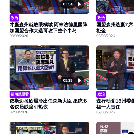
03:54
政治
政治
才赢森州就放眼槟城 阿末法德里国阵
国盟森州选赢7席
加国盟合作大选可攻下整个半岛
柜金
03/08/2026
03/08/2026
05:29
新闻报报看
政治
依斯迈拉欣爆冷出任森新大臣 巫统多
森行动党18州委
名议员缺席引热议
福一人责任
02/08/2026
02/08/2026