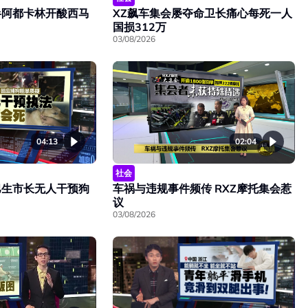
半阿都卡林开酸西马
XZ飙车集会屡夺命卫长痛心每死一人
国损312万
03/08/2026
04:13
02:04
社会
巴生市长无人干预狗
车祸与违规事件频传 RXZ摩托集会惹
议
03/08/2026