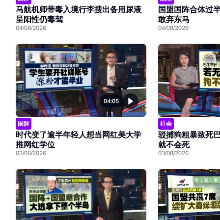
马航机师带毒入境行李搜出备用尿液
国盟国阵合体过
呈阳性仍毒驾
敢弃东马
04/08/2026
04/08/2026
04:05
国际
社会
时代变了逾半年轻人想当网红美大学
驳捕狗粗暴致死
推网红学位
就不会死
03/08/2026
03/08/2026