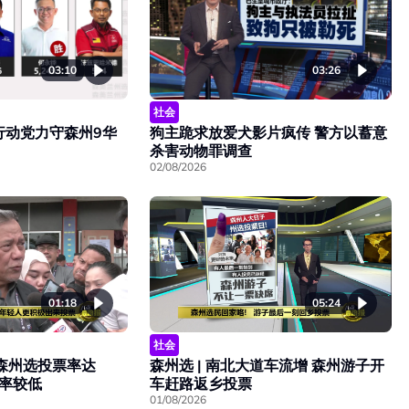
03:10
03:26
社会
行动党力守森州9华
狗主跪求放爱犬影片疯传 警方以蓄意
杀害动物罪调查
02/08/2026
01:18
05:24
社会
点森州选投票率达
森州选 | 南北大道车流增 森州游子开
票率较低
车赶路返乡投票
01/08/2026