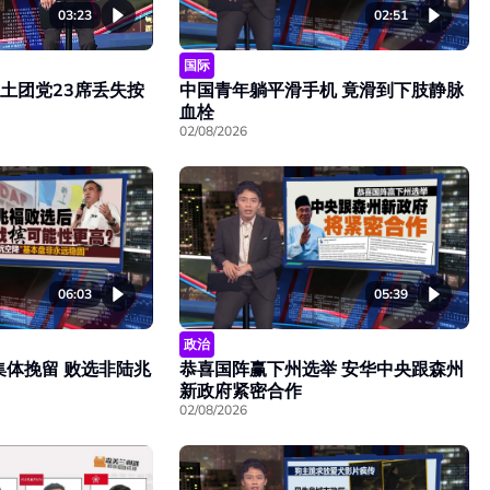
03:23
02:51
国际
 土团党23席丢失按
中国青年躺平滑手机 竟滑到下肢静脉
血栓
02/08/2026
06:03
05:39
政治
集体挽留 败选非陆兆
恭喜国阵赢下州选举 安华中央跟森州
新政府紧密合作
02/08/2026