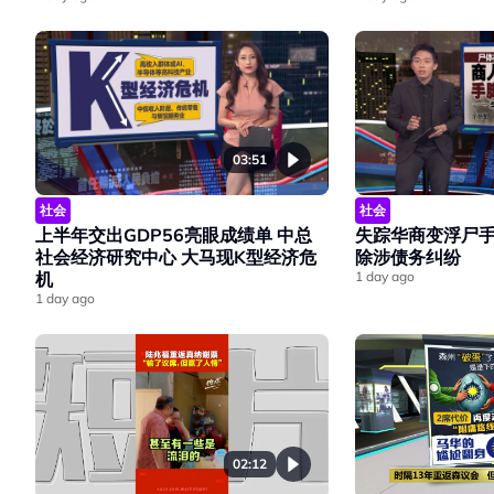
03:51
社会
社会
上半年交出GDP56亮眼成绩单 中总
失踪华商变浮尸手
社会经济研究中心 大马现K型经济危
除涉债务纠纷
机
1 day ago
1 day ago
02:12