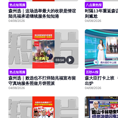
热点短视频
八点最热报
森州选｜这场选举最大的收获是情谊
时隔13年重返森
陆兆福承诺继续服务知知港
则尴尬
04/08/2026
04/08/2026
03:14
热点短视频
百秒AI报
森州选｜败选也不打烊陆兆福宣布留
森大臣打卡上班 
守真纳服务照做月饼照派
出炉
04/08/2026
04/08/2026