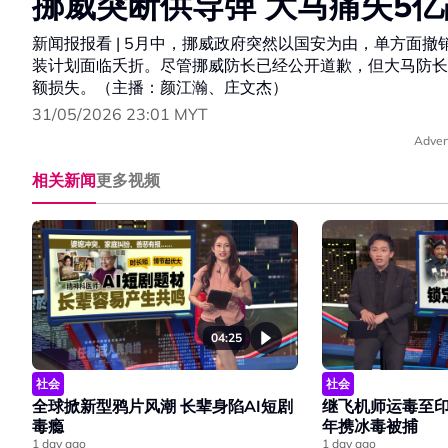
挪威突断供导弹 大马痛失5亿
新闻报报看 | 5月中，挪威政府突然以国安为由，单方面撤
装计划面临夭折。尽管挪威防长已经公开道歉，但大马防长
额损失。（主播：颜江瀚、庄文杰）
31/05/2026 23:01 MYT
Adver
相关新闻
更多视频
04:25
社会
社会
全球掀新型鸦片风潮 长辈身陷AI短剧
继飞机师运毒至印
毒瘾
年携冰毒被捕
1 day ago
1 day ago