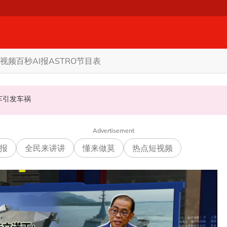
视频
百秒AI报
ASTRO节目表
甲州选
商家更倾向GST机制
认非法飙车引发车祸
Advertisement
报
全民来讲讲
懂来做莫
热点短视频