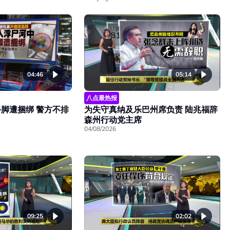
04:46
05:14
八点最热报
脚遭捆绑 警方不排
为失守真纳及乐巴州席负责 陆兆福辞
森州行动党主席
04/08/2026
09:25
02:02