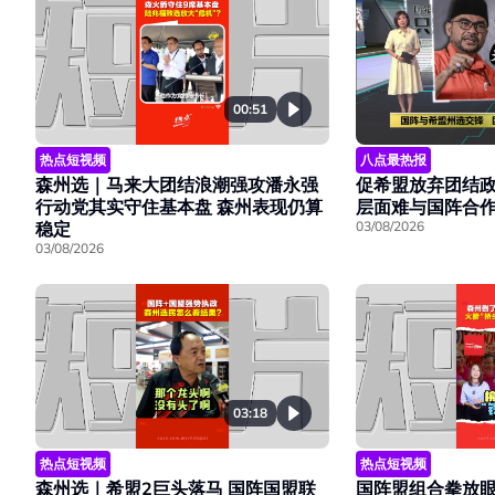
00:51
热点短视频
八点最热报
森州选｜马来大团结浪潮强攻潘永强
促希盟放弃团结政
行动党其实守住基本盘 森州表现仍算
层面难与国阵合
稳定
03/08/2026
03/08/2026
03:18
热点短视频
热点短视频
森州选｜希盟2巨头落马 国阵国盟联
国阵盟组合拳放眼