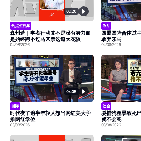
02:20
热点短视频
政治
森州选｜学者行动党不是没有努力而
国盟国阵合体过
是始终跨不过马来票这道天花板
敢弃东马
04/08/2026
04/08/2026
04:05
国际
社会
时代变了逾半年轻人想当网红美大学
驳捕狗粗暴致死
推网红学位
就不会死
03/08/2026
03/08/2026