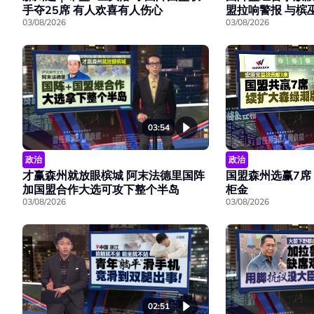
手夺25席 有人欢喜有人伤心
盟拉响警报 与槟
03/08/2026
03/08/2026
03:54
政治
政治
才赢森州就放眼槟城 阿末法德里国阵
国盟森州选赢7席
加国盟合作大选可攻下整个半岛
柜金
03/08/2026
03/08/2026
02:51