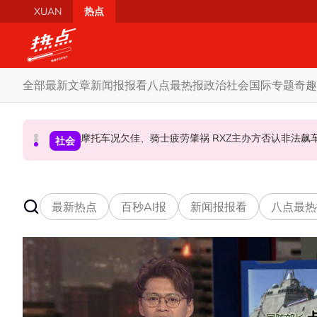
Skip to main content
XUAN
热点
全部
最新文章
新闻报报看
八点最热报
政治
社会
国际
专题
奇趣
柔森州选合作奏效 阿末马斯兰吁国阵国盟携手迎战
SST成华商远离希盟因素？ 阿末马斯兰：华裔
摩托车况欠佳、骑士疲劳肇祸 RXZ主办方否
财经
社会
政治
最新热点
百秒AI报
新闻报报看
八点最热