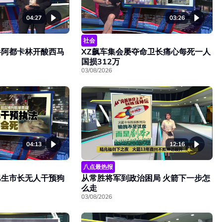
04:27
03:26
社会
半阿都卡林开酸西马
XZ飙车集会屡夺命卫长痛心每死一人
国损312万
03/08/2026
04:13
12:16
八点最热报
巴生市长无人干预狗
从常胜将军到政治困局 火箭下一步怎
么走
03/08/2026