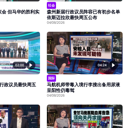
社会
议会 但马华的胜利实
森州新届行政议员阵容已有初步名单
依斯迈拉欣最快周五公布
04/08/2026
02:00
04:24
国际
行政议员最快周五
马航机师带毒入境行李搜出备用尿液
呈阳性仍毒驾
04/08/2026