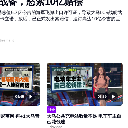
战备，怒索10亿赔偿
销总值5.7亿令吉的海军飞弹出口许可证，导致大马LCS战舰武
卡立诺丁放话，已正式发出索赔信，追讨高达10亿令吉的巨
tisement
04:45
03:39
社会
尼落网 再+1大马青
大马公共充电站数量不足 电车车主自
己花钱建
1 day ago