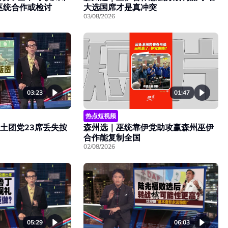
巫统合作或检讨
大选国席才是真冲突
03/08/2026
01:47
03:23
热点短视频
森州选｜巫统靠伊党助攻赢森州巫伊
 土团党23席丢失按
合作能复制全国
02/08/2026
05:29
06:03