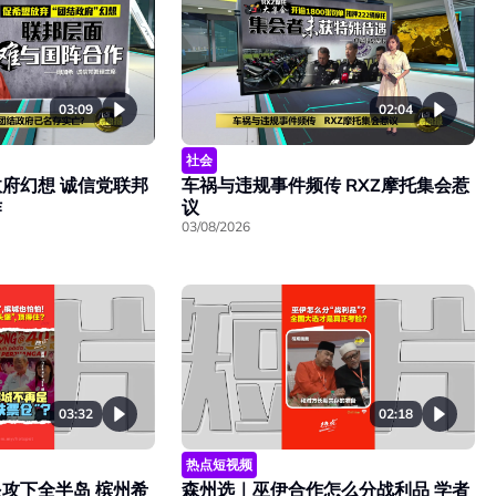
03:09
02:04
社会
府幻想 诚信党联邦
车祸与违规事件频传 RXZ摩托集会惹
作
议
03/08/2026
03:32
02:18
热点短视频
攻下全半岛 槟州希
森州选｜巫伊合作怎么分战利品 学者