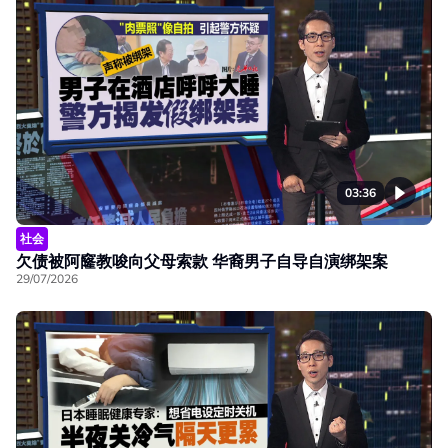
03:36
社会
欠债被阿窿教唆向父母索款 华裔男子自导自演绑架案
29/07/2026