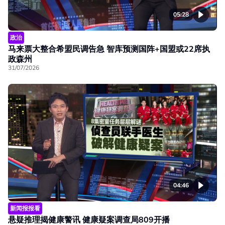
05:28
政治
马来票大整合希盟民调告急 智库预测国阵+国盟或22席执
政森州
31/07/2026
04:46
新闻报报看
悬疑推理揭健康警讯 健康疑案调查局809开播