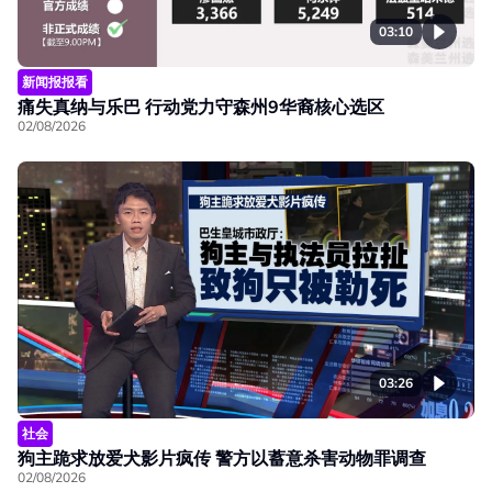
03:10
新闻报报看
痛失真纳与乐巴 行动党力守森州9华裔核心选区
02/08/2026
03:26
社会
狗主跪求放爱犬影片疯传 警方以蓄意杀害动物罪调查
02/08/2026