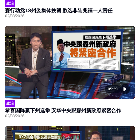
政治
森行动党18州委集体挽留 败选非陆兆福一人责任
02/08/2026
05:39
政治
恭喜国阵赢下州选举 安华中央跟森州新政府紧密合作
02/08/2026