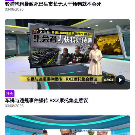
驳捕狗粗暴致死巴生市长无人干预狗就不会死
03/08/2026
02:04
社会
车祸与违规事件频传 RXZ摩托集会惹议
03/08/2026