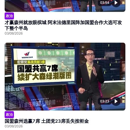
03:54
政治
才赢森州就放眼槟城 阿末法德里国阵加国盟合作大选可攻
下整个半岛
03/08/2026
03:23
政治
国盟森州选赢7席 土团党23席丢失按柜金
03/08/2026