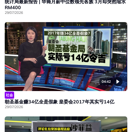
统计局最新报告 | 华裔月薪中位数领先各族 3月却突然缩水
RM400
29/07/2026
04:42
社会
朝圣基金赚34亿全是假象 皇委会2017年其实亏14亿
29/07/2026