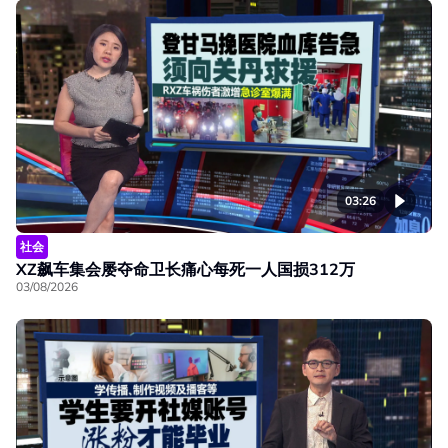
03:26
社会
XZ飙车集会屡夺命卫长痛心每死一人国损312万
03/08/2026