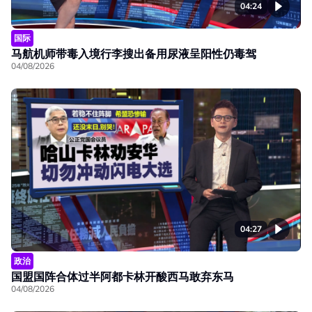
04:24
国际
马航机师带毒入境行李搜出备用尿液呈阳性仍毒驾
04/08/2026
04:27
政治
国盟国阵合体过半阿都卡林开酸西马敢弃东马
04/08/2026