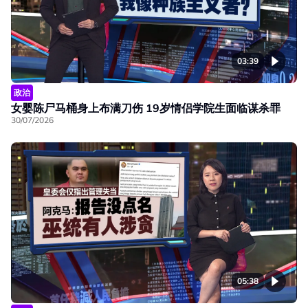
03:39
政治
女婴陈尸马桶身上布满刀伤 19岁情侣学院生面临谋杀罪
30/07/2026
05:38