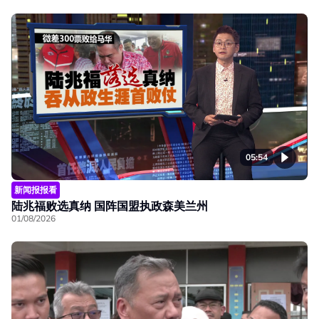
05:54
新闻报报看
陆兆福败选真纳 国阵国盟执政森美兰州
01/08/2026