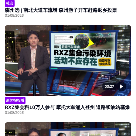
社会
森州选 | 南北大道车流增 森州游子开车赶路返乡投票
01/08/2026
03:27
新闻报报看
RXZ集会料10万人参与 摩托大军涌入登州 道路和油站塞爆
01/08/2026