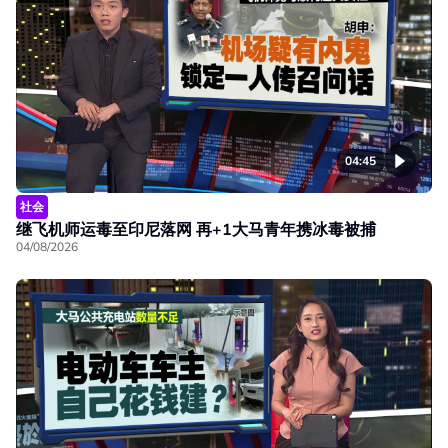
04:45
社会
继飞机师运毒至印尼落网 再+1大马青年携冰毒被捕
04/08/2026