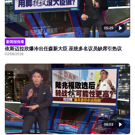
05:29
新闻报报看
依斯迈拉欣爆冷出任森新大臣 巫统多名议员缺席引热议
02/08/2026
06:03