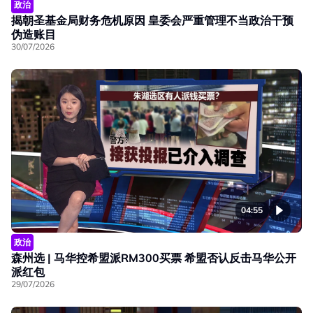
政治
揭朝圣基金局财务危机原因 皇委会严重管理不当政治干预
伪造账目
30/07/2026
04:55
政治
森州选 | 马华控希盟派RM300买票 希盟否认反击马华公开
派红包
29/07/2026