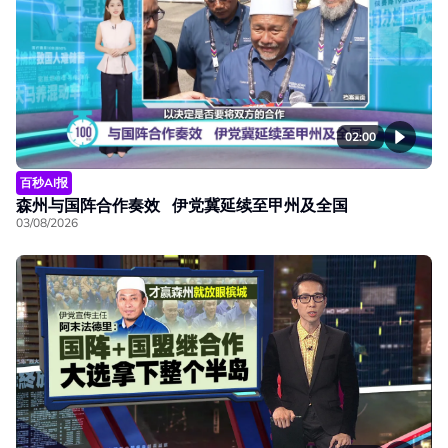
02:00
百秒AI报
森州与国阵合作奏效 伊党冀延续至甲州及全国
03/08/2026