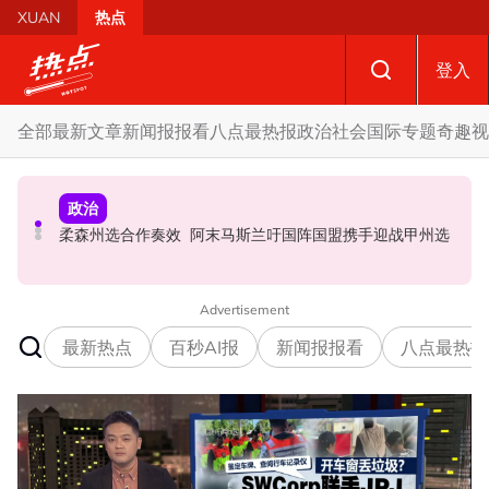
Skip to main content
XUAN
热点
登入
全部
最新文章
新闻报报看
八点最热报
政治
社会
国际
专题
奇趣
视
社会
政治
财经
摩托车况欠佳、骑士疲劳肇祸 RXZ主办方否认非法飙车引
SST成华商远离希盟因素？ 阿末马斯兰：华裔商家更倾向
柔森州选合作奏效 阿末马斯兰吁国阵国盟携手迎战甲州选
发车祸
GST机制
Advertisement
最新热点
百秒AI报
新闻报报看
八点最热报