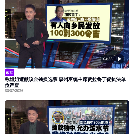
04:33
政治
称姐姐遭献议金钱换选票 森州巫统主席贾拉鲁丁促执法单
位严查
30/07/2026