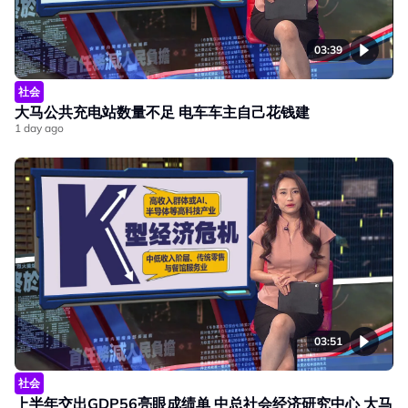
03:39
社会
大马公共充电站数量不足 电车车主自己花钱建
1 day ago
03:51
社会
上半年交出GDP56亮眼成绩单 中总社会经济研究中心 大马