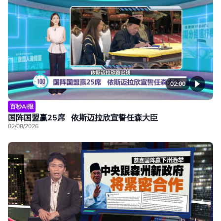
02:00
百秒AI报
国阵国盟赢25席 依斯迈拉欣宣誓任森大臣
02/08/2026