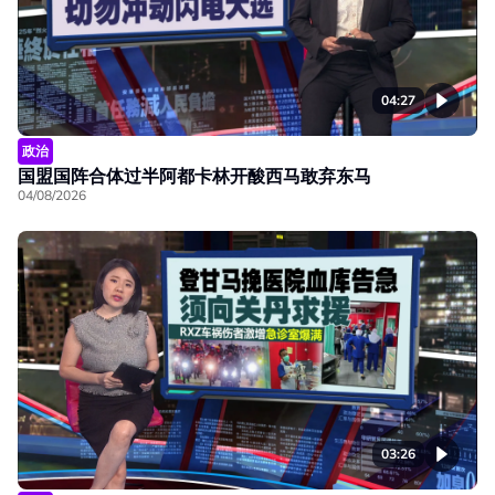
04:27
政治
国盟国阵合体过半阿都卡林开酸西马敢弃东马
04/08/2026
03:26