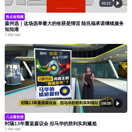
02:12
热点短视频
森州选｜这场选举最大的收获是情谊 陆兆福承诺继续服务
知知港
1 day ago
09:25
八点最热报
时隔13年重返森议会 但马华的胜利实则尴尬
1 day ago