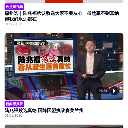
热点短视频
森州选｜陆兆福承认败选大家不要灰心 虽然赢不到真纳
但我们永远都在
01/08/2026
05:54
新闻报报看
陆兆福败选真纳 国阵国盟执政森美兰州
01/08/2026