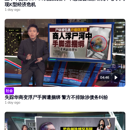
现K型经济危机
1 day ago
04:46
社会
失踪华商变浮尸手脚遭捆绑 警方不排除涉债务纠纷
1 day ago