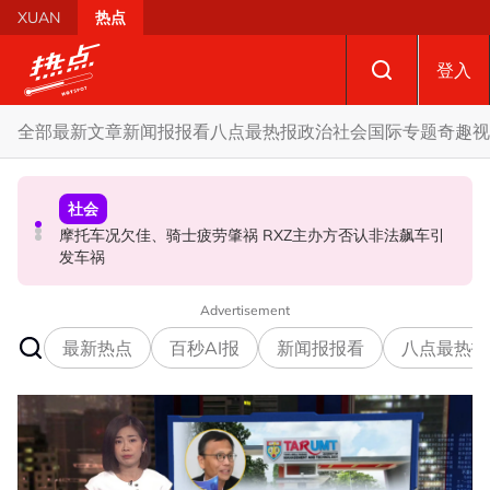
Skip to main content
XUAN
热点
登入
全部
最新文章
新闻报报看
八点最热报
政治
社会
国际
专题
奇趣
视
政治
社会
政治
自上周起不能访问MyKHAS系统 罗诗雅：影响安邦居民各
摩托车况欠佳、骑士疲劳肇祸 RXZ主办方否认非法飙车引
开放与各方合作迎战甲州选 扎希：国阵捍卫甲州21席
类援助发放
发车祸
Advertisement
最新热点
百秒AI报
新闻报报看
八点最热报