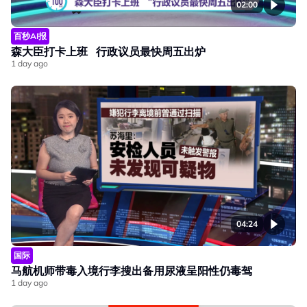
02:00
百秒AI报
森大臣打卡上班 行政议员最快周五出炉
1 day ago
04:24
国际
马航机师带毒入境行李搜出备用尿液呈阳性仍毒驾
1 day ago