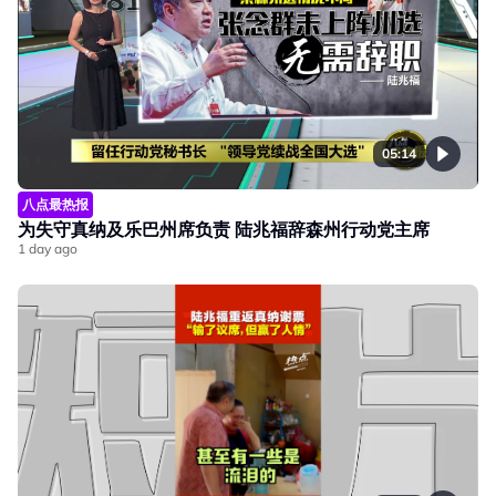
05:14
八点最热报
为失守真纳及乐巴州席负责 陆兆福辞森州行动党主席
1 day ago