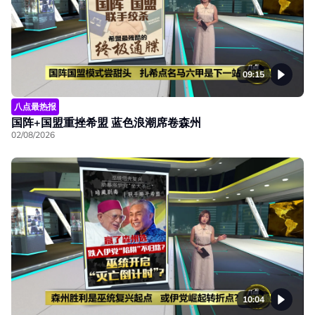
09:15
八点最热报
国阵+国盟重挫希盟 蓝色浪潮席卷森州
02/08/2026
10:04