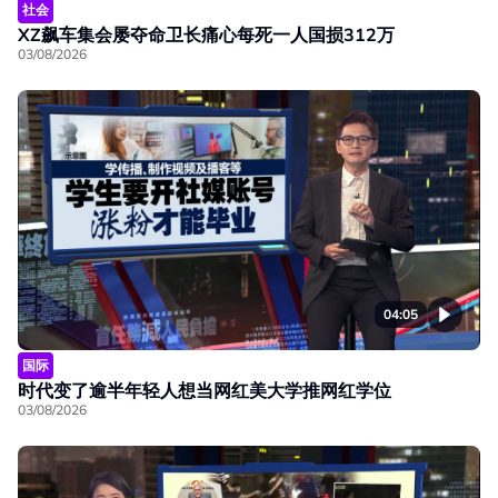
社会
XZ飙车集会屡夺命卫长痛心每死一人国损312万
03/08/2026
04:05
国际
时代变了逾半年轻人想当网红美大学推网红学位
03/08/2026