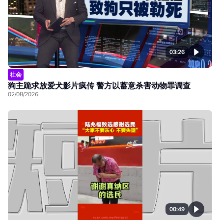
03:26
社会
狗主跪求放爱犬影片疯传 警方以蓄意杀害动物罪调查
02/08/2026
00:49