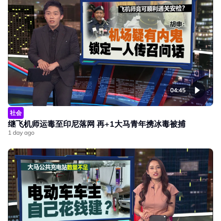
04:45
社会
继飞机师运毒至印尼落网 再+1大马青年携冰毒被捕
1 day ago