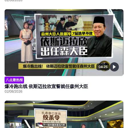
04:25
八点最热报
爆冷跑出线 依斯迈拉欣宣誓就任森州大臣
02/08/2026