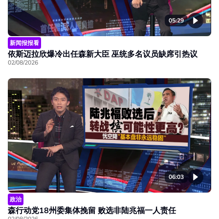
05:29
新闻报报看
依斯迈拉欣爆冷出任森新大臣 巫统多名议员缺席引热议
02/08/2026
06:03
政治
森行动党18州委集体挽留 败选非陆兆福一人责任
02/08/2026