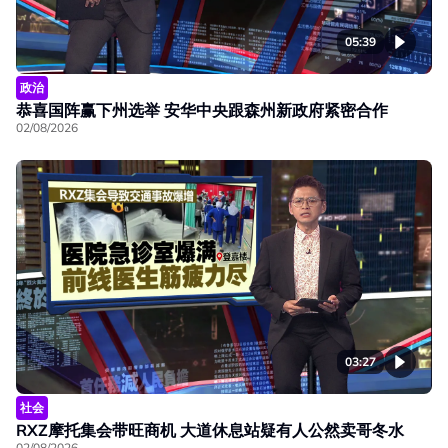
05:39
政治
恭喜国阵赢下州选举 安华中央跟森州新政府紧密合作
02/08/2026
03:27
社会
RXZ摩托集会带旺商机 大道休息站疑有人公然卖哥冬水
02/08/2026