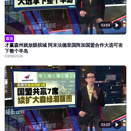
03:54
政治
才赢森州就放眼槟城 阿末法德里国阵加国盟合作大选可攻
下整个半岛
03/08/2026
03:23