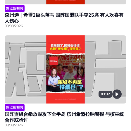
热点短视频
森州选｜希盟2巨头落马 国阵国盟联手夺25席 有人欢喜有
人伤心
03/08/2026
03:32
热点短视频
国阵盟组合拳放眼攻下全半岛 槟州希盟拉响警报 与槟巫统
合作或检讨
03/08/2026