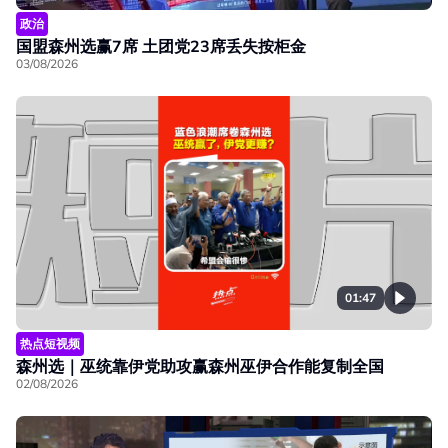
政治
国盟森州选赢7席 土团党23席丢失按柜金
03/08/2026
01:47
热点短视频
森州选｜巫统靠伊党助攻赢森州巫伊合作能复制全国
02/08/2026