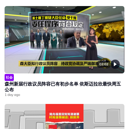
02:02
社会
森州新届行政议员阵容已有初步名单 依斯迈拉欣最快周五
公布
1 day ago