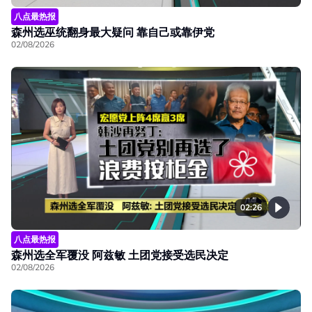
八点最热报
森州选巫统翻身最大疑问 靠自己或靠伊党
02/08/2026
02:26
八点最热报
森州选全军覆没 阿兹敏 土团党接受选民决定
02/08/2026