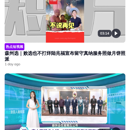
03:14
热点短视频
森州选｜败选也不打烊陆兆福宣布留守真纳服务照做月饼照
派
1 day ago