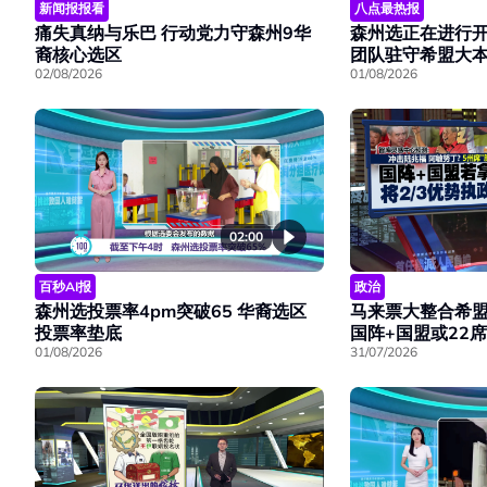
新闻报报看
八点最热报
痛失真纳与乐巴 行动党力守森州9华
森州选正在进行开
裔核心选区
团队驻守希盟大
02/08/2026
01/08/2026
02:00
百秒AI报
政治
森州选投票率4pm突破65 华裔选区
马来票大整合希盟
投票率垫底
国阵+国盟或22
01/08/2026
31/07/2026