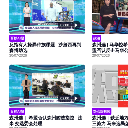
02:00
百秒AI报
政治
反指有人操弄种族课题 沙努西再到
森州选 | 马华控希
森州助选
盟否认反击马华
30/07/2026
29/07/2026
02:00
百秒AI报
热点短视频
森州选｜ 希盟否认森州贿选指控 法
森州选｜缺乏地方
米 交选委会处理
三势力 马来选民