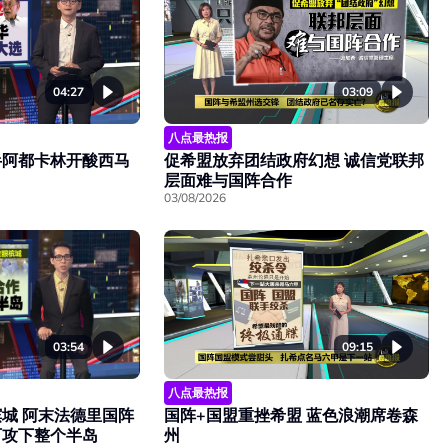
04:27
03:09
八点最热报
半阿都卡林开酸西马
促希盟放弃团结政府幻想 诚信党联邦
层面难与国阵合作
03/08/2026
03:54
09:15
八点最热报
城 阿末法德里国阵
国阵+国盟重挫希盟 蓝色浪潮席卷森
可攻下整个半岛
州