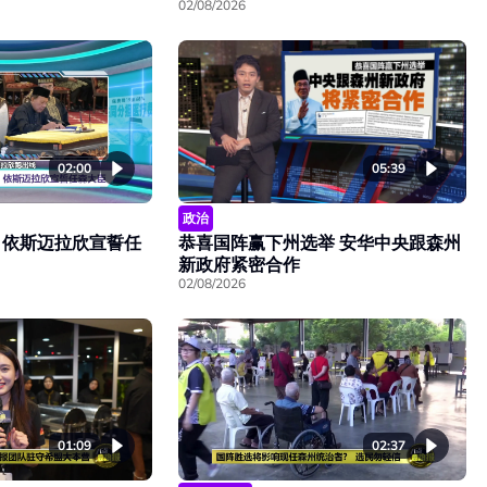
02/08/2026
02:00
05:39
政治
 依斯迈拉欣宣誓任
恭喜国阵赢下州选举 安华中央跟森州
新政府紧密合作
02/08/2026
01:09
02:37