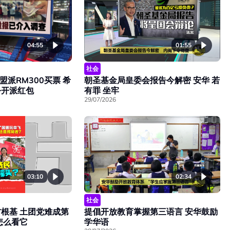
04:55
01:55
社会
盟派RM300买票 希
朝圣基金局皇委会报告今解密 安华 若
公开派红包
有罪 坐牢
29/07/2026
03:10
02:34
社会
根基 土团党难成第
提倡开放教育掌握第三语言 安华鼓励
怎么看它
学华语