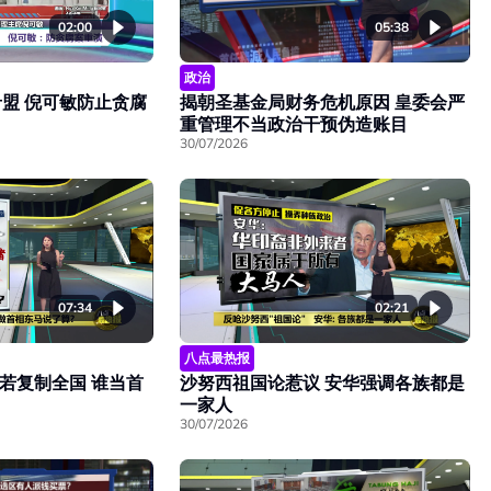
02:00
05:38
政治
盟 倪可敏防止贪腐
揭朝圣基金局财务危机原因 皇委会严
重管理不当政治干预伪造账目
30/07/2026
07:34
02:21
八点最热报
作若复制全国 谁当首
沙努西祖国论惹议 安华强调各族都是
一家人
30/07/2026