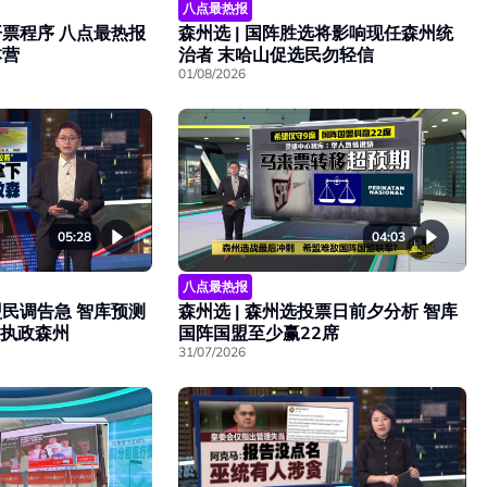
八点最热报
票程序 八点最热报
森州选 | 国阵胜选将影响现任森州统
本营
治者 末哈山促选民勿轻信
01/08/2026
05:28
04:03
八点最热报
民调告急 智库预测
森州选 | 森州选投票日前夕分析 智库
席执政森州
国阵国盟至少赢22席
31/07/2026