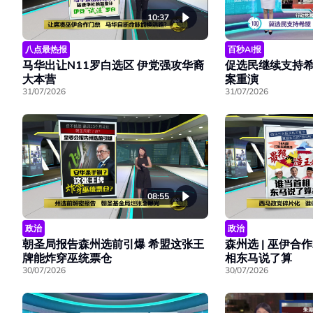
10:37
八点最热报
百秒AI报
马华出让N11罗白选区 伊党强攻华裔
促选民继续支持希
大本营
案重演
31/07/2026
31/07/2026
08:55
政治
政治
朝圣局报告森州选前引爆 希盟这张王
森州选 | 巫伊合
牌能炸穿巫统票仓
相东马说了算
30/07/2026
30/07/2026