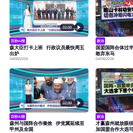
02:00
百秒AI报
政治
森大臣打卡上班 行政议员最快周五
国盟国阵合体过
出炉
敢弃东马
04/08/2026
04/08/2026
02:00
百秒AI报
政治
森州与国阵合作奏效 伊党冀延续至
才赢森州就放眼槟
甲州及全国
加国盟合作大选