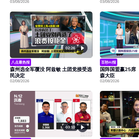
03/08/2026
03/08/2026
02:26
八点最热报
百秒AI报
森州选全军覆没 阿兹敏 土团党接受选
国阵国盟赢25席
民决定
森大臣
02/08/2026
02/08/2026
03:10