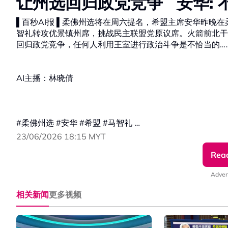
让州选回归政党竞争 安华: 
▌百秒AI报 ▌柔佛州选将在周六提名，希盟主席安华昨晚
智礼转攻优景镇州席，挑战民主联盟党原议席。火箭前北干
回归政党竞争，任何人利用王室进行政治斗争是不恰当的…
AI主播：林晓倩
#柔佛州选 #安华 #希盟 #马智礼
23/06/2026 18:15 MYT
#发射热点 #84hotspot #百秒AI报
Rea
🔴 更多新闻资讯看这里 ▹ https://xuan.com.my/hotspot
Adver
相关新闻
更多视频