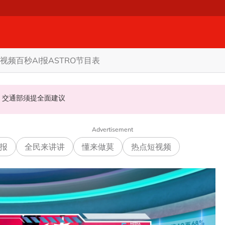
视频
百秒AI报
ASTRO节目表
态度值得探讨
程打脸
内阁下令强化机场安全防线 内政部、交通部须提全面建议
Advertisement
报
全民来讲讲
懂来做莫
热点短视频