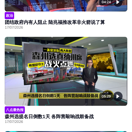
04:24
政治
团结政府内有人阻止 陆兆福推改革非火箭说了算
17/07/2026
05:29
八点最热报
森州选提名日倒数1天 各阵营敲响战鼓备战
17/07/2026