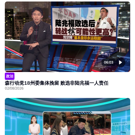
06:03
政治
森行动党18州委集体挽留 败选非陆兆福一人责任
02/08/2026