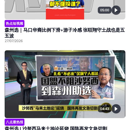
05:00
热点短视频
森州选｜马口华裔比例下滑+游子冷感 张聒翔守土战也是五
五波
27/07/2026
04:43
八点最热报
森州选 | 沙努西马来土地论延烧 国阵再发文急切割