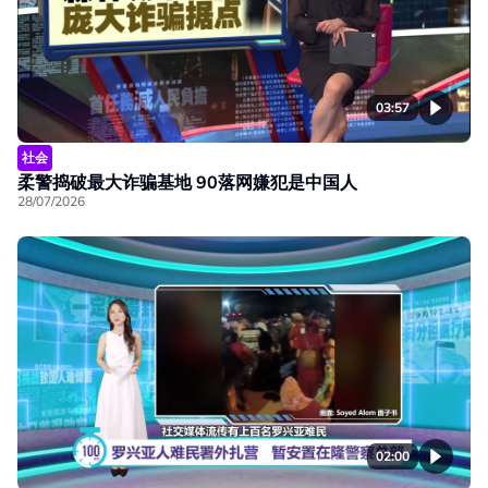
03:57
社会
柔警捣破最大诈骗基地 90落网嫌犯是中国人
28/07/2026
02:00