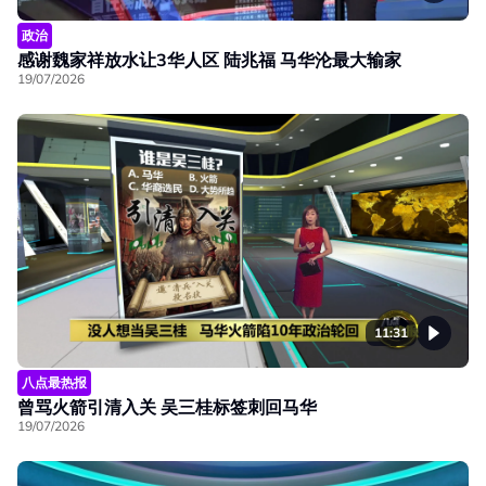
政治
感谢魏家祥放水让3华人区 陆兆福 马华沦最大输家
19/07/2026
11:31
八点最热报
曾骂火箭引清入关 吴三桂标签刺回马华
19/07/2026