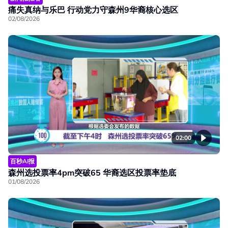
痛失真纳与乐巴 行动党力守森州9华裔核心选区
02/08/2026
02:00
百秒AI报
森州选投票率4pm突破65 华裔选区投票率垫底
01/08/2026