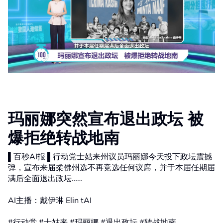
玛丽娜突然宣布退出政坛 被
爆拒绝转战地南
▌百秒AI报 ▌行动党士姑来州议员玛丽娜今天投下政坛震撼
弹，宣布来届柔佛州选不再竞选任何议席，并于本届任期届
满后全面退出政坛……
AI主播：戴伊琳 Elin tAI
#行动党 #士姑来 #玛丽娜 #退出政坛 #转战地南