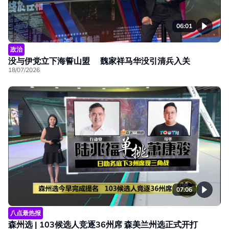
06:01
政治
没与伊党立下海誓山盟 魏家祥马华没引清兵入关
18/07/2026
07:06
八点最热报
森州选 | 103候选人竞逐36州席 森美兰州选正式开打