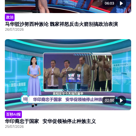
06:03
政治
马华驳沙努西种族论 魏家祥怒反击火箭别搞政治表演
26/07/2026
02:00
百秒AI报
华印裔忠于国家 安华促领袖停止种族主义
25/07/2026