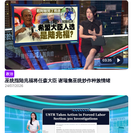
03:35
政治
巫统指陆兆福将任森大臣 谢瑞詹巫统炒作种族情绪
24/07/2026