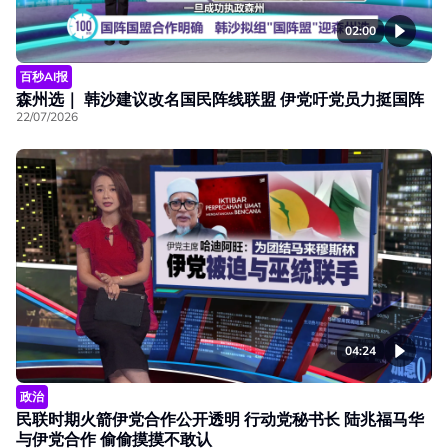
02:00
百秒AI报
森州选｜ 韩沙建议改名国民阵线联盟 伊党吁党员力挺国阵
22/07/2026
04:24
政治
民联时期火箭伊党合作公开透明 行动党秘书长 陆兆福马华
与伊党合作 偷偷摸摸不敢认