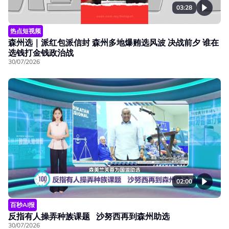
03:28
热点短视频
森州选｜派红包派信封 森州多地爆贿选风波 决战前夕 谁在
选钱打金钱政治战
30/07/2026
02:00
百秒AI报
反指有人操弄种族课题 沙努西再到森州助选
30/07/2026