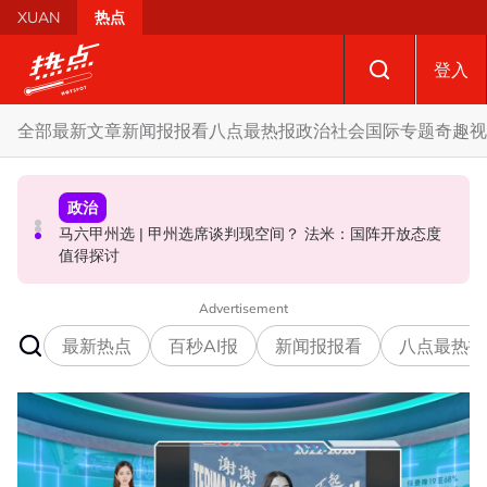
Skip to main content
XUAN
热点
登入
全部
最新文章
新闻报报看
八点最热报
政治
社会
国际
专题
奇趣
视
政治
政治
社会
马六甲州选 | 甲州选席谈判现空间？ 法米：国阵开放态度
马六甲州选 | 开放看待甲州选合作模式 国盟: 协商互换议席
国歌响起华人庙宇千人齐肃立 网友动容：这才是真正的马
值得探讨
没问题
来西亚
Advertisement
最新热点
百秒AI报
新闻报报看
八点最热报