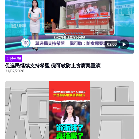
02:00
百秒AI报
促选民继续支持希盟 倪可敏防止贪腐案重演
31/07/2026