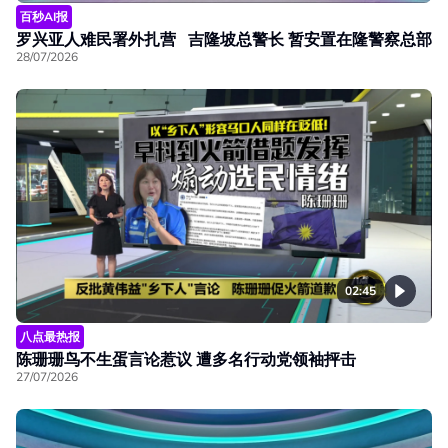
百秒AI报
罗兴亚人难民署外扎营 吉隆坡总警长 暂安置在隆警察总部
28/07/2026
02:45
八点最热报
陈珊珊鸟不生蛋言论惹议 遭多名行动党领袖抨击
27/07/2026