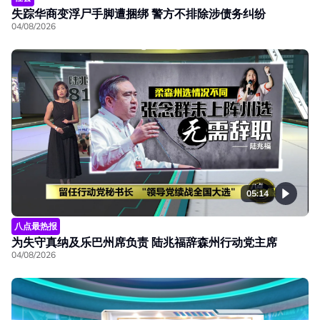
失踪华商变浮尸手脚遭捆绑 警方不排除涉债务纠纷
04/08/2026
05:14
八点最热报
为失守真纳及乐巴州席负责 陆兆福辞森州行动党主席
04/08/2026