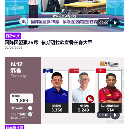
02:00
百秒AI报
国阵国盟赢25席 依斯迈拉欣宣誓任森大臣
02/08/2026
03:10
新闻报报看