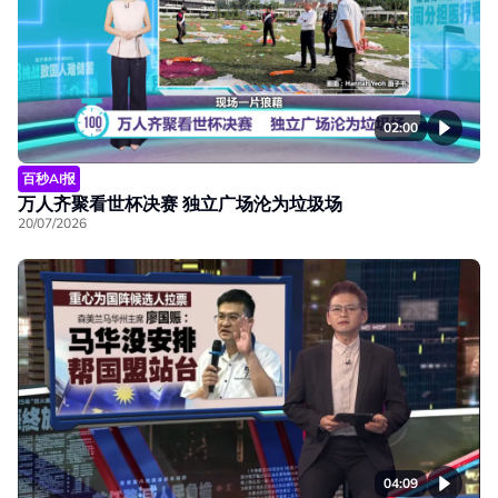
02:00
百秒AI报
万人齐聚看世杯决赛 独立广场沦为垃圾场
20/07/2026
04:09