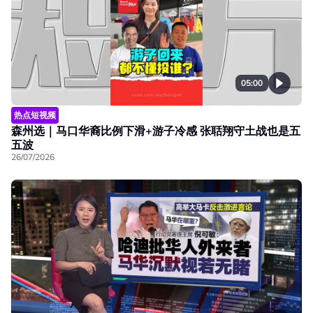
05:00
热点短视频
森州选｜马口华裔比例下滑+游子冷感 张聒翔守土战也是五
五波
26/07/2026