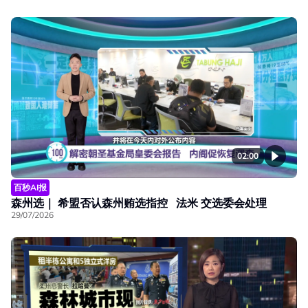
02:00
百秒AI报
森州选｜ 希盟否认森州贿选指控 法米 交选委会处理
29/07/2026