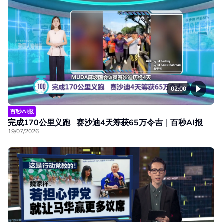
02:00
百秒AI报
完成170公里义跑 赛沙迪4天筹获65万令吉｜百秒AI报
19/07/2026