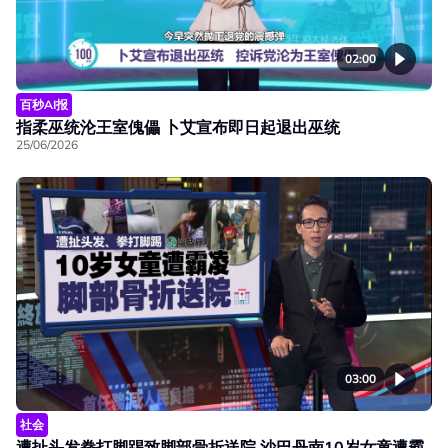
02:00
百秒AI报
指柔巫统沦王室傀儡 卜艾宣布即日起退出巫统
25/06/2026
03:00
社会
遭扯头发拳打脚踢致脚部骨折送院 沙巴丹南10岁女童遭霸