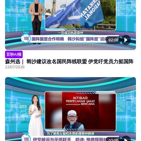
02:00
百秒AI报
森州选｜ 韩沙建议改名国民阵线联盟 伊党吁党员力挺国阵
22/07/2026
02:00