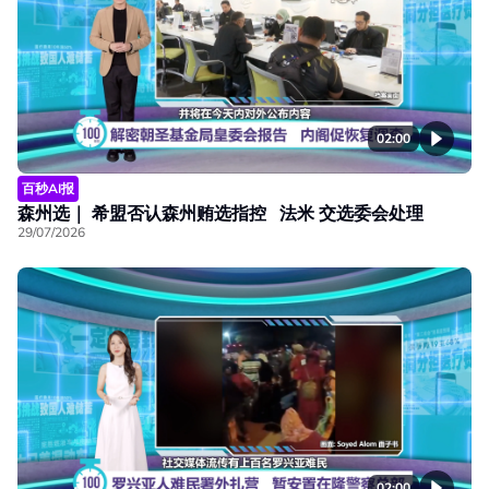
02:00
百秒AI报
森州选｜ 希盟否认森州贿选指控 法米 交选委会处理
29/07/2026
02:00