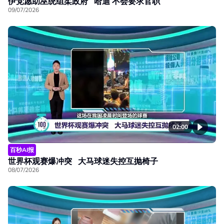
伊党愿助巫统组柔政府 哈迪 不会要求官职
09/07/2026
02:00
百秒AI报
世界杯观赛爆冲突 大马球迷失控互抛椅子
08/07/2026