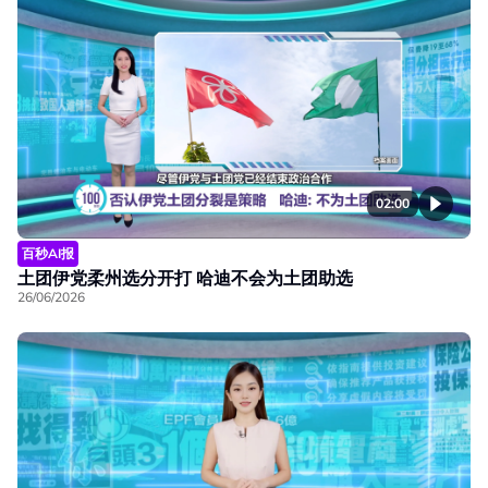
02:00
百秒AI报
土团伊党柔州选分开打 哈迪不会为土团助选
26/06/2026