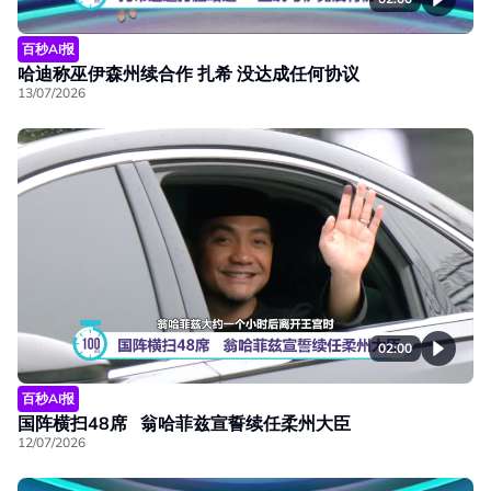
百秒AI报
哈迪称巫伊森州续合作 扎希 没达成任何协议
13/07/2026
02:00
百秒AI报
国阵横扫48席 翁哈菲兹宣誓续任柔州大臣
12/07/2026