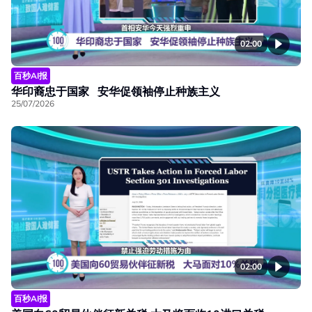
02:00
百秒AI报
华印裔忠于国家 安华促领袖停止种族主义
25/07/2026
02:00
百秒AI报