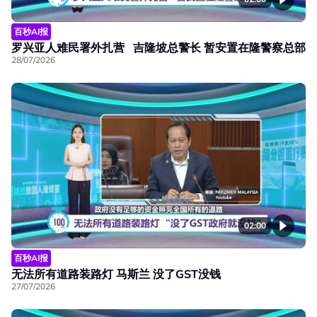
百秒AI报
罗兴亚人难民署外扎营 吉隆坡总警长 暂安置在隆警察总部
28/07/2026
02:00
百秒AI报
无法所有道路装路灯 马斯兰 没了GST没钱
27/07/2026