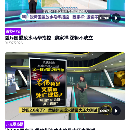
02:00
百秒AI报
驳斥国盟放水马华指控 魏家祥 逻辑不成立
01/07/2026
09:07
八点最热报