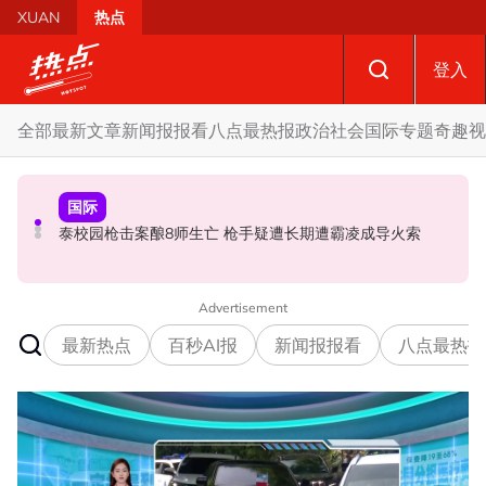
Skip to main content
XUAN
热点
登入
全部
最新文章
新闻报报看
八点最热报
政治
社会
国际
专题
奇趣
视
国际
政治
政治
促努鲁依莎辞职后勿重返政坛 罗诗雅：给他人机会领导公
炮轰哈迪不了解章程 阿兹敏：国盟无“自动退盟”规定
泰校园枪击案酿8师生亡 枪手疑遭长期遭霸凌成导火索
正党
Advertisement
最新热点
百秒AI报
新闻报报看
八点最热报