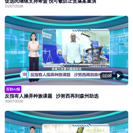
促选民继续支持希盟 倪可敏防止贪腐案重演
31/07/2026
02:00
百秒AI报
反指有人操弄种族课题 沙努西再到森州助选
30/07/2026