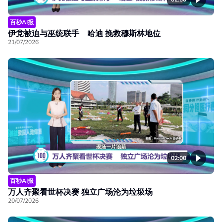
百秒AI报
伊党被迫与巫统联手 哈迪 挽救穆斯林地位
21/07/2026
02:00
百秒AI报
万人齐聚看世杯决赛 独立广场沦为垃圾场
20/07/2026