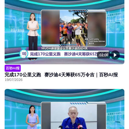
02:00
百秒AI报
完成170公里义跑 赛沙迪4天筹获65万令吉｜百秒AI报
19/07/2026