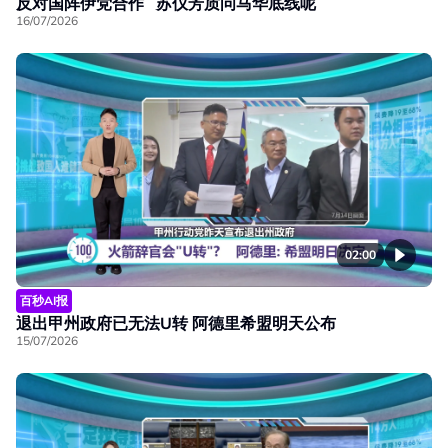
反对国阵伊党合作 苏仪芳质问马华底线呢
16/07/2026
02:00
百秒AI报
退出甲州政府已无法U转 阿德里希盟明天公布
15/07/2026