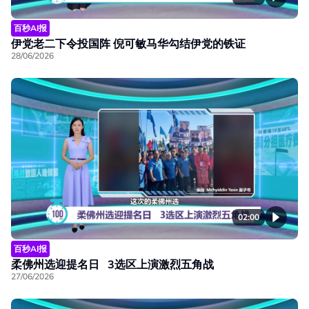
百秒AI报
伊党老二下令投国阵 倪可敏马华勾结伊党的铁证
28/06/2026
02:00
百秒AI报
柔佛州选迎提名日 3选区上演激烈五角战
27/06/2026