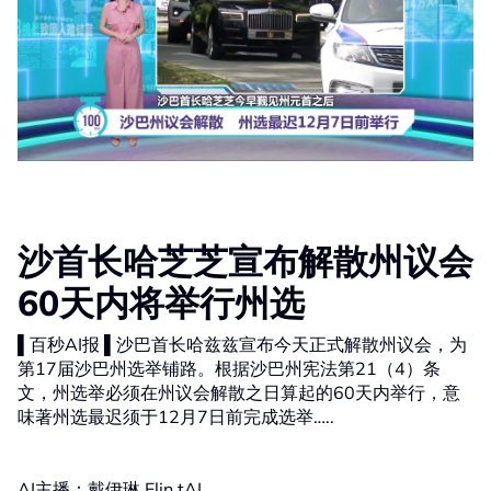
沙首长哈芝芝宣布解散州议会
60天内将举行州选
▌百秒AI报 ▌沙巴首长哈兹兹宣布今天正式解散州议会，为
第17届沙巴州选举铺路。根据沙巴州宪法第21（4）条
文，州选举必须在州议会解散之日算起的60天内举行，意
味著州选最迟须于12月7日前完成选举…..
AI主播：戴伊琳 Elin tAI