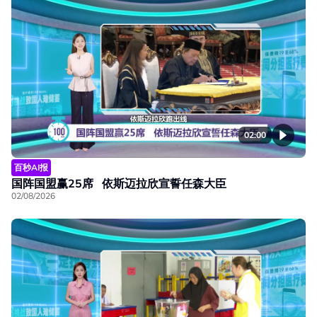
02:00
百秒AI报
国阵国盟赢25席 依斯迈拉欣宣誓任森大臣
02/08/2026