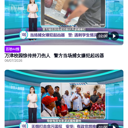
02:00
百秒AI报
万津校园惊传持刀伤人 警方当场捕女嫌犯起凶器
06/07/2026
02:00