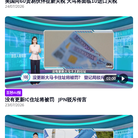
美国向60贸易伙伴征新关税 大马将面临10进口关税
24/07/2026
02:00
百秒AI报
没有更新IC住址将被罚 JPN驳斥传言
23/07/2026