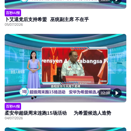
百秒AI报
卜艾退党后支持希盟 巫统副主席 不在乎
05/07/2026
02:00
百秒AI报
柔安华超级周末连跑15场活动 为希盟候选人造势
04/07/2026