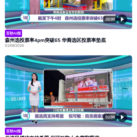
02:00
百秒AI报
森州选投票率4pm突破65 华裔选区投票率垫底
01/08/2026
02:00
百秒AI报