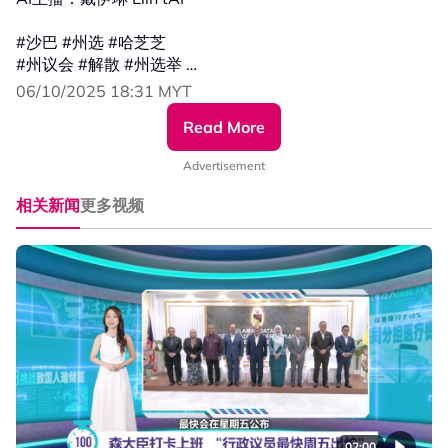
#沙巴 #州选 #哈芝芝
#州议会 #解散 #州选举
#发射热点 #84hotspot #百秒AI报
06/10/2025 18:31 MYT
Read More
🔴 更多新闻资讯看这里 ▹ https://xuan.com.my/hotspot
Advertisement
相关新闻
更多视频
02:00