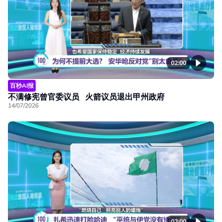
02:00
百秒AI报
不满修宪曾官委议员 火箭议员退出甲州政府
14/07/2026
02:00