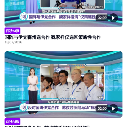
02:00
百秒AI报
国阵与伊党森州选合作 魏家祥仅选区策略性合作
18/07/2026
02:00
百秒AI报