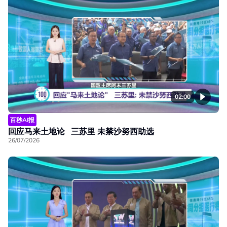
02:00
百秒AI报
回应马来土地论 三苏里 未禁沙努西助选
26/07/2026