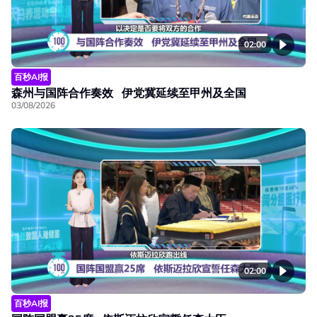
02:00
百秒AI报
森州与国阵合作奏效 伊党冀延续至甲州及全国
03/08/2026
02:00
百秒AI报