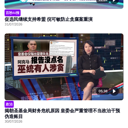
百秒AI报
促选民继续支持希盟 倪可敏防止贪腐案重演
31/07/2026
05:38
政治
揭朝圣基金局财务危机原因 皇委会严重管理不当政治干预
伪造账目
30/07/2026