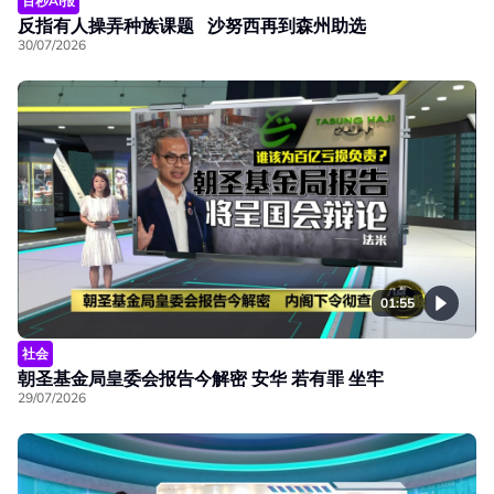
百秒AI报
反指有人操弄种族课题 沙努西再到森州助选
30/07/2026
01:55
社会
朝圣基金局皇委会报告今解密 安华 若有罪 坐牢
29/07/2026