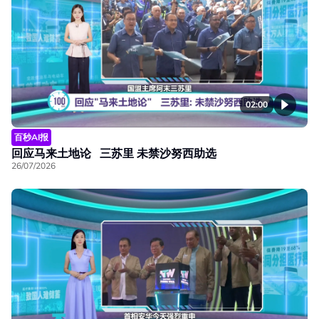
02:00
百秒AI报
回应马来土地论 三苏里 未禁沙努西助选
26/07/2026