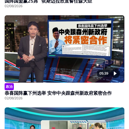
国阵国盟赢25席 依斯迈拉欣宣誓任森大臣
02/08/2026
05:39
政治
恭喜国阵赢下州选举 安华中央跟森州新政府紧密合作
02/08/2026