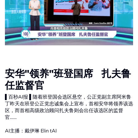
安华"领养"班登国席 扎夫鲁
任监督官
▌百秒AI报 ▌随着班登国会选区悬空，公正党副主席阿米鲁
丁昨天在班登公正党忠诚集会上宣布，首相安华将领养该选
区，而首相高级政治顾问扎夫鲁则会出任该选区的监督
官……
AI主播：戴伊琳 Elin tAI