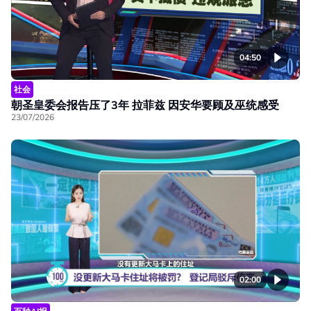
04:50
社会
朝圣皇委会报告压了3年 拉菲兹 因安华要顾及巫统感受
23/07/2026
02:00