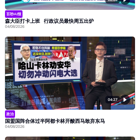
百秒AI报
森大臣打卡上班 行政议员最快周五出炉
04/08/2026
04:27
政治
国盟国阵合体过半阿都卡林开酸西马敢弃东马
04/08/2026