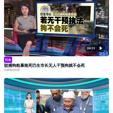
04:13
社会
驳捕狗粗暴致死巴生市长无人干预狗就不会死
03/08/2026