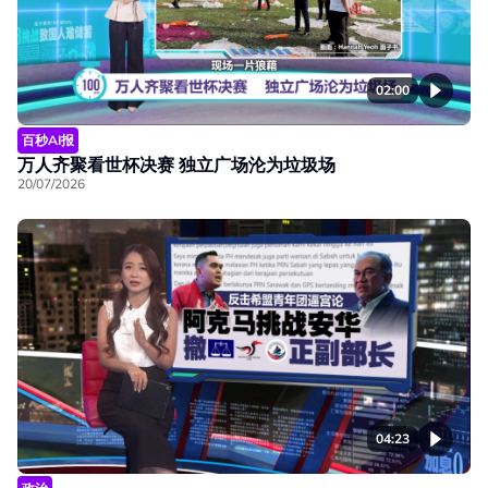
02:00
百秒AI报
万人齐聚看世杯决赛 独立广场沦为垃圾场
20/07/2026
04:23