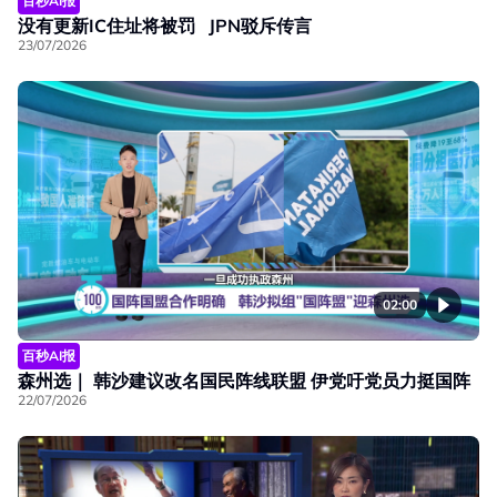
百秒AI报
没有更新IC住址将被罚 JPN驳斥传言
23/07/2026
02:00
百秒AI报
森州选｜ 韩沙建议改名国民阵线联盟 伊党吁党员力挺国阵
22/07/2026