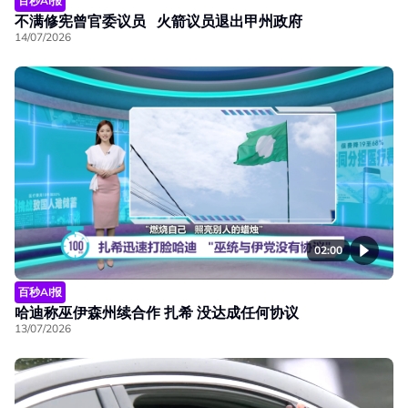
百秒AI报
不满修宪曾官委议员 火箭议员退出甲州政府
14/07/2026
02:00
百秒AI报
哈迪称巫伊森州续合作 扎希 没达成任何协议
13/07/2026