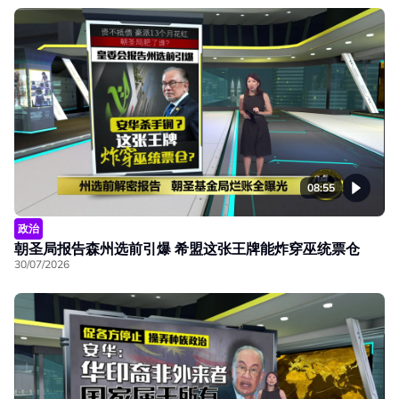
08:55
政治
朝圣局报告森州选前引爆 希盟这张王牌能炸穿巫统票仓
30/07/2026