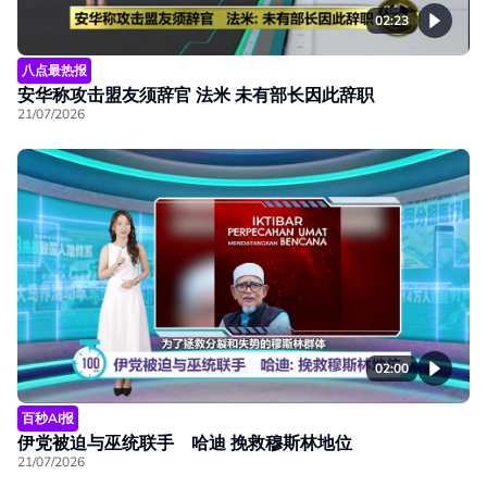
02:23
八点最热报
安华称攻击盟友须辞官 法米 未有部长因此辞职
21/07/2026
02:00
百秒AI报
伊党被迫与巫统联手 哈迪 挽救穆斯林地位
21/07/2026