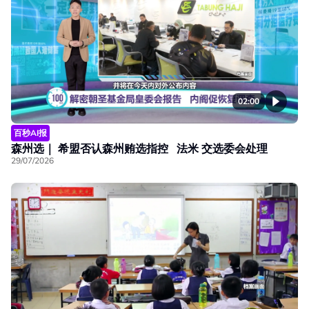
02:00
百秒AI报
森州选｜ 希盟否认森州贿选指控 法米 交选委会处理
29/07/2026