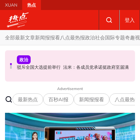
Skip to main content
XUAN
热点
登入
全部
最新文章
新闻报报看
八点最热报
政治
社会
国际
专题
奇趣
视
社会
政治
政治
黑木山关卡粉色行李箱引发炸弹惊魂 警方: 将调监控追查行
特别点名望万、双溪乌浪 韩沙: 宏愿党也要守现有甲州议
驳斥全国大选提前举行 法米：各成员党承诺挺政府至届满
李箱主人
席!
Advertisement
最新热点
百秒AI报
新闻报报看
八点最热报