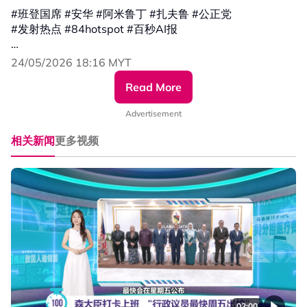
#班登国席 #安华 #阿米鲁丁 #扎夫鲁 #公正党
#发射热点 #84hotspot #百秒AI报
🔴 更多新闻资讯看这里 ▹ https://xuan.com.my/hotspot
24/05/2026 18:16 MYT
Read More
Advertisement
相关新闻
更多视频
02:00