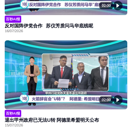
02:00
百秒AI报
反对国阵伊党合作 苏仪芳质问马华底线呢
16/07/2026
02:00
百秒AI报
退出甲州政府已无法U转 阿德里希盟明天公布
15/07/2026