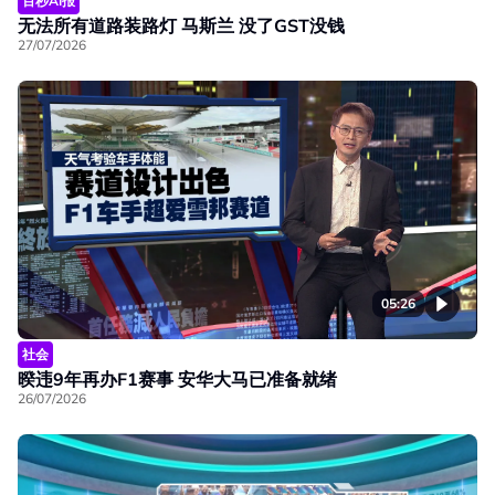
百秒AI报
无法所有道路装路灯 马斯兰 没了GST没钱
27/07/2026
05:26
社会
暌违9年再办F1赛事 安华大马已准备就绪
26/07/2026