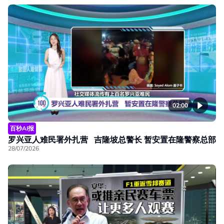
02:00
百秒AI报
罗兴亚人难民署外扎营 吉隆坡总警长 暂安置在隆警察总部
28/07/2026