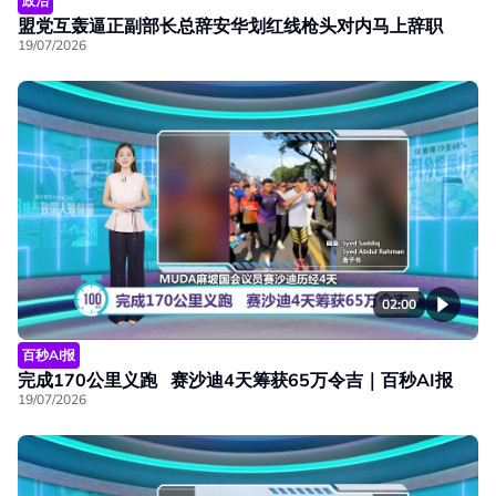
政治
盟党互轰逼正副部长总辞安华划红线枪头对内马上辞职
19/07/2026
02:00
百秒AI报
完成170公里义跑 赛沙迪4天筹获65万令吉｜百秒AI报
19/07/2026