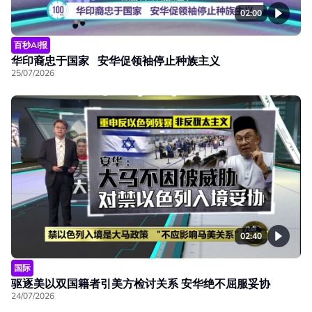
02:00
百秒AI报
华印裔忠于国家 安华促领袖停止种族主义
25/07/2026
02:40
国际
驱逐美以双国籍者引美方检讨关系 安华绝不屈服妥协
24/07/2026