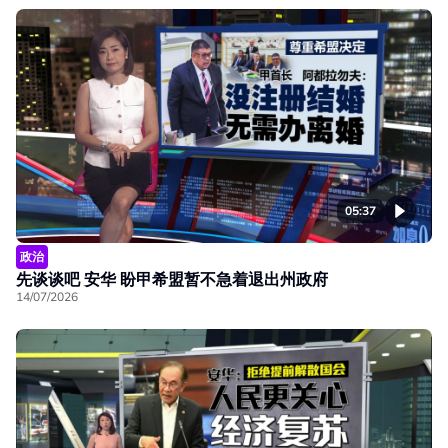
05:37
政治
先谈谈吧 安华 盼甲希盟暂不急着退出州政府
14/07/2026