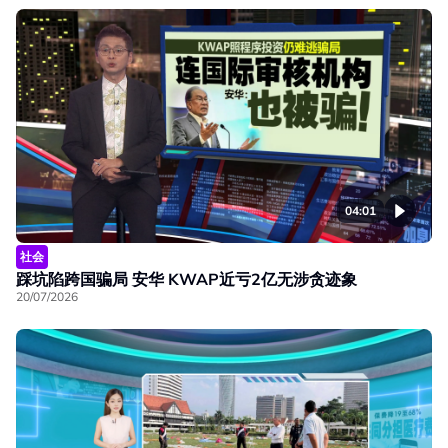
04:01
社会
踩坑陷跨国骗局 安华 KWAP近亏2亿无涉贪迹象
20/07/2026