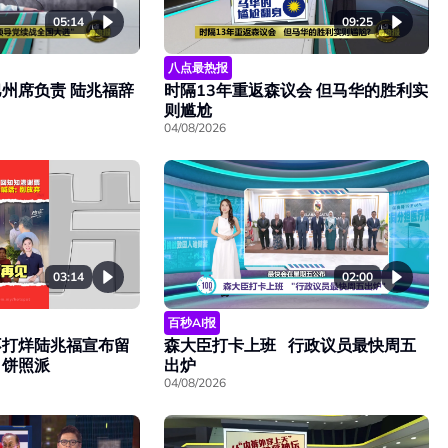
05:14
09:25
八点最热报
州席负责 陆兆福辞
时隔13年重返森议会 但马华的胜利实
则尴尬
04/08/2026
03:14
02:00
百秒AI报
不打烊陆兆福宣布留
森大臣打卡上班 行政议员最快周五
月饼照派
出炉
04/08/2026