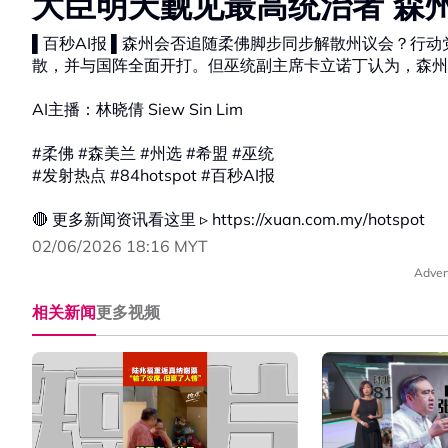
大臣明天觐见最高统治者 森
▌百秒AI报 ▌森州会否追随柔佛脚步同步解散州议会？行
散，并与国阵全面开打。但巫统副主席卡立诺丁认为，森州
AI主播：林晓倩 Siew Sin Lim
#柔佛 #森美兰 #州选 #希盟 #巫统
#发射热点 #84hotspot #百秒AI报
🔴 更多新闻资讯看这里 ▹ https://xuan.com.my/hotspot
02/06/2026 18:16 MYT
Adver
相关新闻
更多视频