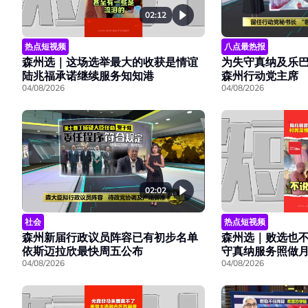
02:12
热点短视频
八点最热报
森州选｜这场选举最大的收获是情谊
为失守真纳及乐巴
陆兆福承诺继续服务知知港
森州行动党主席
04/08/2026
04/08/2026
02:02
社会
热点短视频
森州新届行政议员阵容已有初步名单
森州选｜败选也
依斯迈拉欣最快周五公布
守真纳服务照做
04/08/2026
04/08/2026