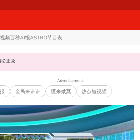
视频
百秒AI报
ASTRO节目表
机会领导公正党
Advertisement
报
全民来讲讲
懂来做莫
热点短视频