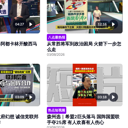
04:27
12:16
八点最热报
半阿都卡林开酸西马
从常胜将军到政治困局 火箭下一步怎
么走
03/08/2026
03:18
03:09
热点短视频
森州选｜希盟2巨头落马 国阵国盟联
府幻想 诚信党联邦
手夺25席 有人欢喜有人伤心
作
03/08/2026