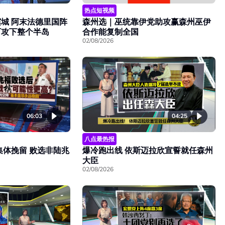
热点短视频
森州选｜巫统靠伊党助攻赢森州巫伊
城 阿末法德里国阵
合作能复制全国
可攻下整个半岛
02/08/2026
06:03
04:25
八点最热报
集体挽留 败选非陆兆
爆冷跑出线 依斯迈拉欣宣誓就任森州
大臣
02/08/2026