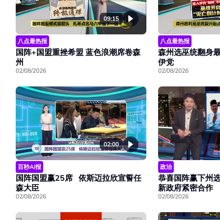
09:15
八点最热报
八点最热报
国阵+国盟重挫希盟 蓝色浪潮席卷森
森州选巫统翻身最
州
伊党
02/08/2026
02/08/2026
02:00
百秒AI报
政治
国阵国盟赢25席 依斯迈拉欣宣誓任
恭喜国阵赢下州选
森大臣
新政府紧密合作
02/08/2026
02/08/2026