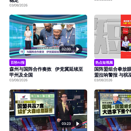
稳定
03/08/2026
02:00
热点短视频
百秒AI报
国阵盟组合拳放眼
森州与国阵合作奏效 伊党冀延续至
盟拉响警报 与槟
甲州及全国
03/08/2026
03/08/2026
03:23