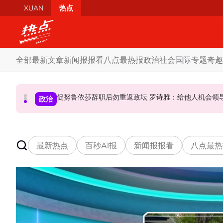
Skip to main content
XUAN
热点
全部
最新文章
新闻报报看
八点最热报
政治
社会
国际
专题
奇趣
炮轰哈迪不了解章程 阿兹敏：国盟无“自动退盟”规定
泰校园枪击案酿8师生亡 枪手疑遭长期遭霸凌成导火索
促努鲁依莎辞职后勿重返政坛 罗诗雅：给他人
政治
政治
国际
最新热点
百秒AI报
新闻报报看
八点最热