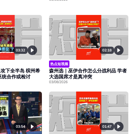
03:32
02:18
热点短视频
攻下全半岛 槟州希
森州选｜巫伊合作怎么分战利品 学者
巫统合作或检讨
大选国席才是真冲突
03/08/2026
01:47
03:54