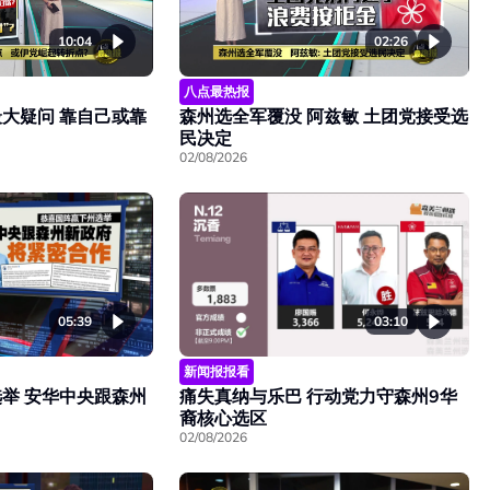
10:04
02:26
八点最热报
大疑问 靠自己或靠
森州选全军覆没 阿兹敏 土团党接受选
民决定
02/08/2026
05:39
03:10
新闻报报看
举 安华中央跟森州
痛失真纳与乐巴 行动党力守森州9华
裔核心选区
02/08/2026