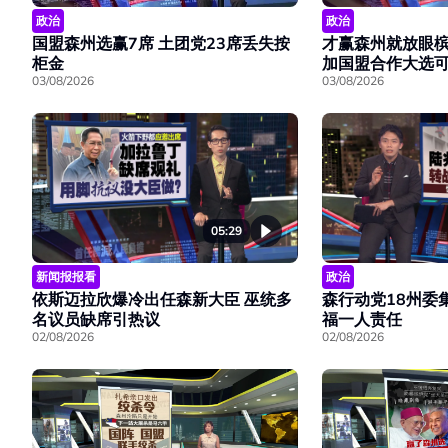
政治
政治
国盟森州选赢7席 土团党23席丢失按
才赢森州就放眼槟
柜金
加国盟合作大选
03/08/2026
03/08/2026
05:29
新闻报报看
政治
依斯迈拉欣爆冷出任森新大臣 巫统多
森行动党18州委
名议员缺席引热议
福一人责任
02/08/2026
02/08/2026