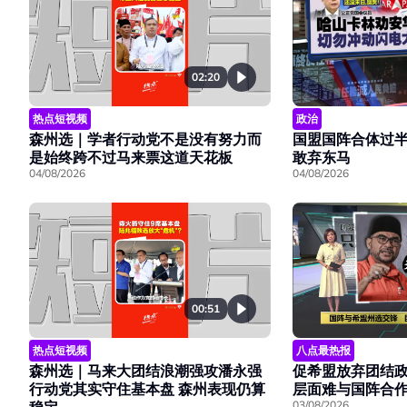
02:20
热点短视频
政治
森州选｜学者行动党不是没有努力而
国盟国阵合体过
是始终跨不过马来票这道天花板
敢弃东马
04/08/2026
04/08/2026
00:51
热点短视频
八点最热报
森州选｜马来大团结浪潮强攻潘永强
促希盟放弃团结政
行动党其实守住基本盘 森州表现仍算
层面难与国阵合
03/08/2026