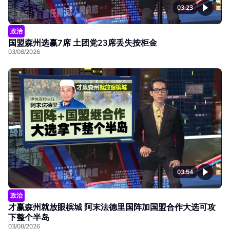
03:23
政治
国盟森州选赢7席 土团党23席丢失按柜金
03/08/2026
03:54
政治
才赢森州就放眼槟城 阿末法德里国阵加国盟合作大选可攻
下整个半岛
03/08/2026