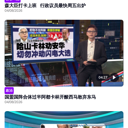
森大臣打卡上班 行政议员最快周五出炉
04/08/2026
04:27
政治
国盟国阵合体过半阿都卡林开酸西马敢弃东马
04/08/2026