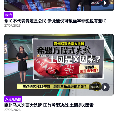
04:05
政治
拿IC不代表肯定是公民 伊党酸倪可敏坐牢罪犯也有蓝IC
27/07/2026
09:25
八点最热报
森州马来选票大洗牌 国阵希盟决战 土团是X因素
27/07/2026