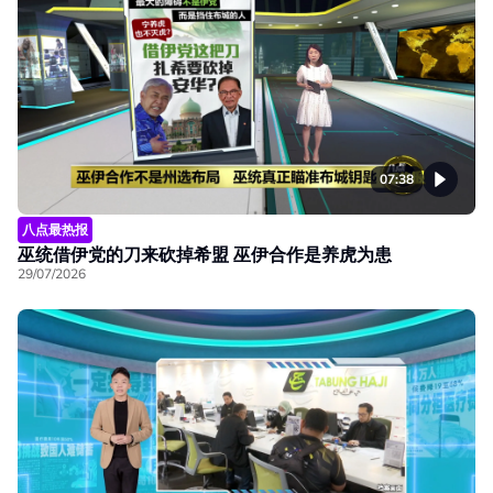
07:38
八点最热报
巫统借伊党的刀来砍掉希盟 巫伊合作是养虎为患
29/07/2026