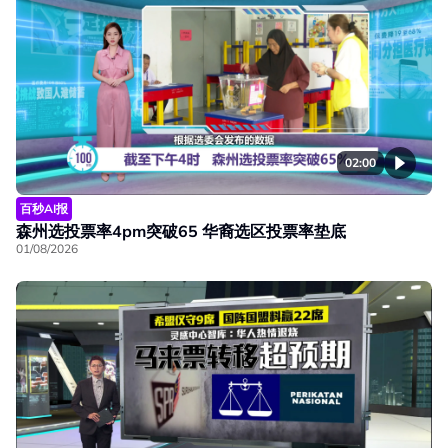
02:00
百秒AI报
森州选投票率4pm突破65 华裔选区投票率垫底
01/08/2026