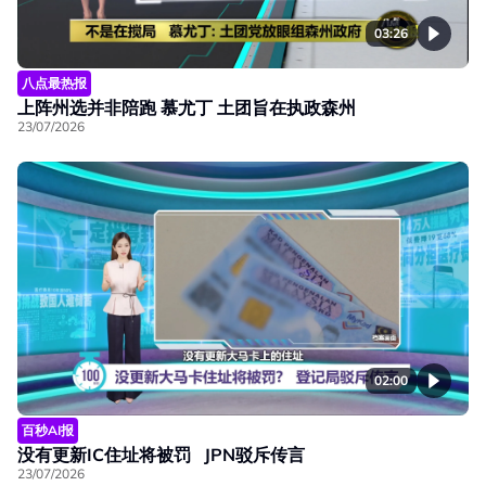
03:26
八点最热报
上阵州选并非陪跑 慕尤丁 土团旨在执政森州
23/07/2026
02:00
百秒AI报
没有更新IC住址将被罚 JPN驳斥传言
23/07/2026