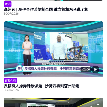
政治
森州选 | 巫伊合作若复制全国 谁当首相东马说了算
30/07/2026
02:00
百秒AI报
反指有人操弄种族课题 沙努西再到森州助选
30/07/2026