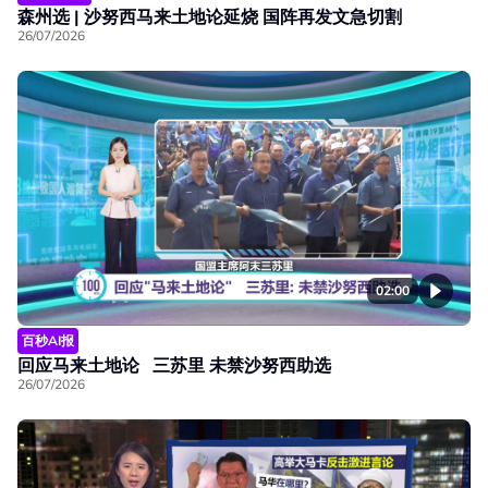
森州选 | 沙努西马来土地论延烧 国阵再发文急切割
26/07/2026
02:00
百秒AI报
回应马来土地论 三苏里 未禁沙努西助选
26/07/2026