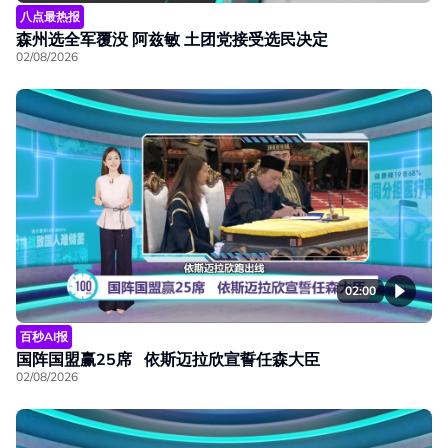
八点最热报
森州选全军覆没 阿兹敏 土团党接受选民决定
02/08/2026
02:00
百秒AI报
国阵国盟赢25席 依斯迈拉欣宣誓任森大臣
02/08/2026