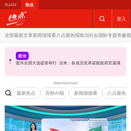
Skip to main content
XUAN
热点
登入
全部
最新文章
新闻报报看
八点最热报
政治
社会
国际
专题
奇趣
视
社会
政治
政治
黑木山关卡粉色行李箱引发炸弹惊魂 警方: 将调监控追查行
特别点名望万、双溪乌浪 韩沙: 宏愿党也要守现有甲州议
驳斥全国大选提前举行 法米：各成员党承诺挺政府至届满
李箱主人
席!
Advertisement
最新热点
百秒AI报
新闻报报看
八点最热报