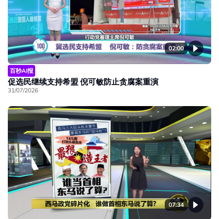
02:00
百秒AI报
促选民继续支持希盟 倪可敏防止贪腐案重演
31/07/2026
07:34