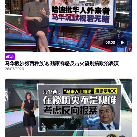
06:03
政治
马华驳沙努西种族论 魏家祥怒反击火箭别搞政治表演
26/07/2026