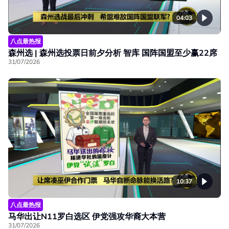
04:03
八点最热报
森州选 | 森州选投票日前夕分析 智库 国阵国盟至少赢22席
31/07/2026
10:37
八点最热报
马华出让N11罗白选区 伊党强攻华裔大本营
31/07/2026