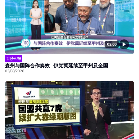
02:00
百秒AI报
森州与国阵合作奏效 伊党冀延续至甲州及全国
03/08/2026