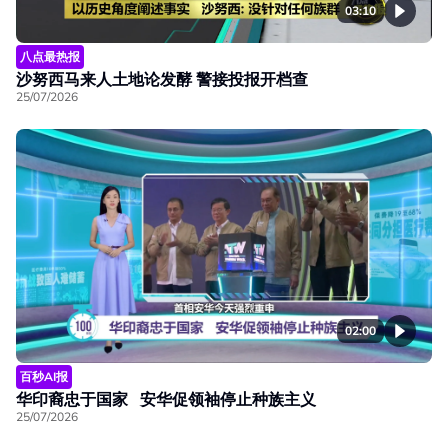
03:10
八点最热报
沙努西马来人土地论发酵 警接投报开档查
25/07/2026
02:00
百秒AI报
华印裔忠于国家 安华促领袖停止种族主义
25/07/2026