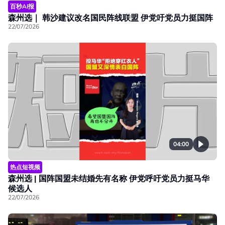
百秒AI报
森州选｜ 韩沙建议改名国民阵线联盟 伊党吁党员力挺国阵
22/07/2026
04:00
热点短视频
森州选 | 国阵国盟未结婚先有名称 伊党呼吁党员力挺马华
候选人
22/07/2026