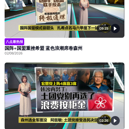
09:15
八点最热报
国阵+国盟重挫希盟 蓝色浪潮席卷森州
02/08/2026
02:26