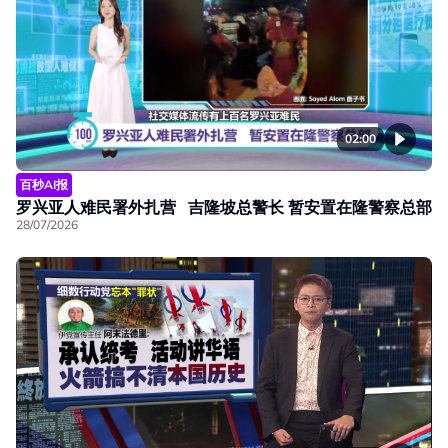
02:00
百秒AI报
罗兴亚人难民署外扎营 吉隆坡总警长 暂安置在隆警察总部
28/07/2026