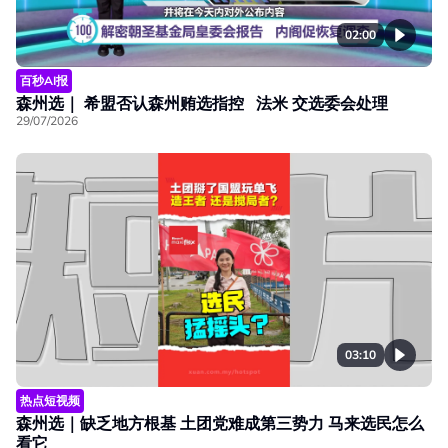
02:00
百秒AI报
森州选｜ 希盟否认森州贿选指控 法米 交选委会处理
29/07/2026
03:10
热点短视频
森州选｜缺乏地方根基 土团党难成第三势力 马来选民怎么
看它