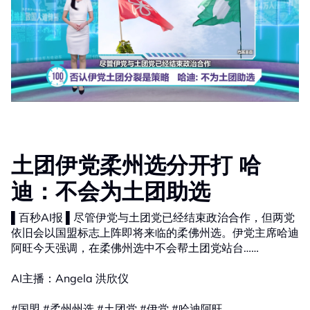
土团伊党柔州选分开打 哈
迪：不会为土团助选
▌百秒AI报 ▌尽管伊党与土团党已经结束政治合作，但两党
依旧会以国盟标志上阵即将来临的柔佛州选。伊党主席哈迪
阿旺今天强调，在柔佛州选中不会帮土团党站台……
AI主播：Angela 洪欣仪
#国盟 #柔州州选 #土团党 #伊党 #哈迪阿旺