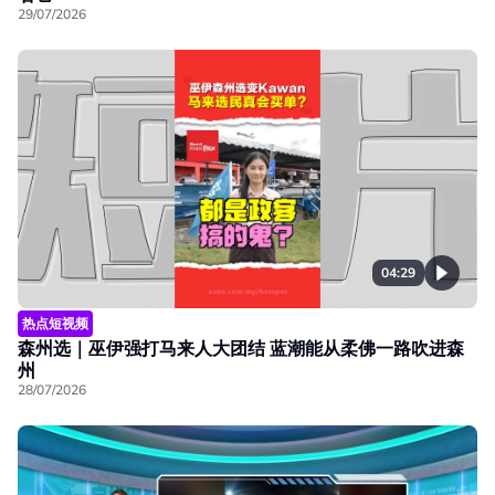
29/07/2026
04:29
热点短视频
森州选｜巫伊强打马来人大团结 蓝潮能从柔佛一路吹进森
州
28/07/2026