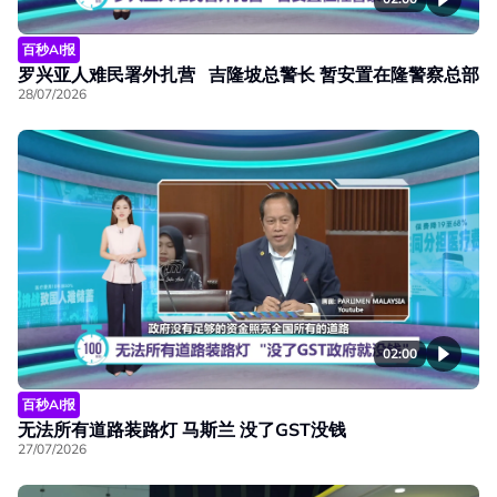
百秒AI报
罗兴亚人难民署外扎营 吉隆坡总警长 暂安置在隆警察总部
28/07/2026
02:00
百秒AI报
无法所有道路装路灯 马斯兰 没了GST没钱
27/07/2026