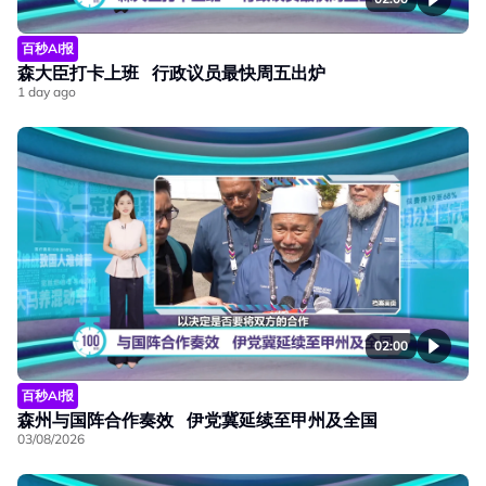
百秒AI报
森大臣打卡上班 行政议员最快周五出炉
1 day ago
02:00
百秒AI报
森州与国阵合作奏效 伊党冀延续至甲州及全国
03/08/2026