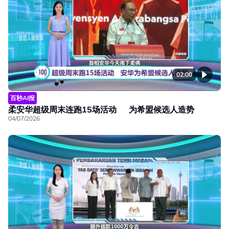
02:00
百秒AI报
柔安华超级周末连跑15场活动 为希盟候选人造势
04/07/2026