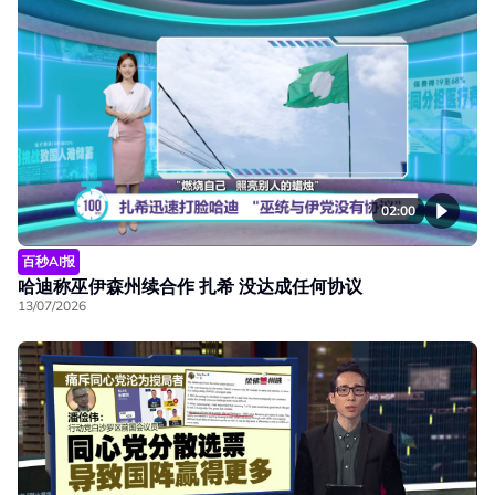
02:00
百秒AI报
哈迪称巫伊森州续合作 扎希 没达成任何协议
13/07/2026