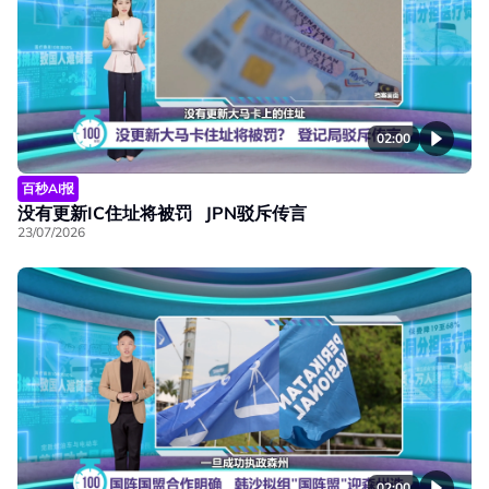
02:00
百秒AI报
没有更新IC住址将被罚 JPN驳斥传言
23/07/2026
02:00