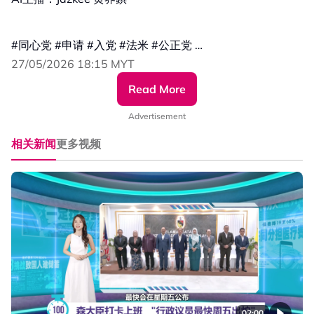
#同心党 #申请 #入党 #法米 #公正党
#发射热点 #84hotspot #百秒AI报
27/05/2026 18:15 MYT
Read More
🔴 更多新闻资讯看这里 ▹ https://xuan.com.my/hotspot
Advertisement
相关新闻
更多视频
02:00