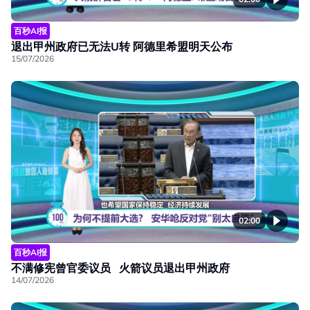
百秒AI报
退出甲州政府已无法U转 阿德里希盟明天公布
15/07/2026
02:00
百秒AI报
不满修宪曾官委议员 火箭议员退出甲州政府
14/07/2026