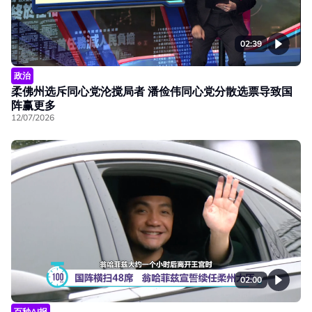
02:39
政治
柔佛州选斥同心党沦搅局者 潘俭伟同心党分散选票导致国
阵赢更多
12/07/2026
02:00
百秒AI报