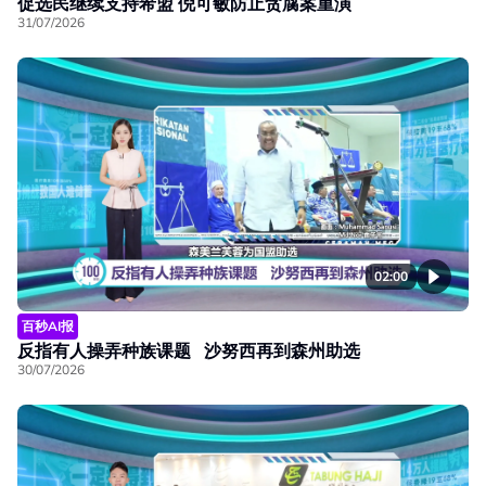
促选民继续支持希盟 倪可敏防止贪腐案重演
31/07/2026
02:00
百秒AI报
反指有人操弄种族课题 沙努西再到森州助选
30/07/2026