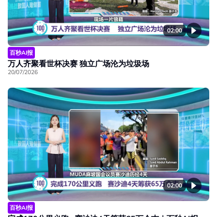
02:00
百秒AI报
万人齐聚看世杯决赛 独立广场沦为垃圾场
20/07/2026
02:00
百秒AI报