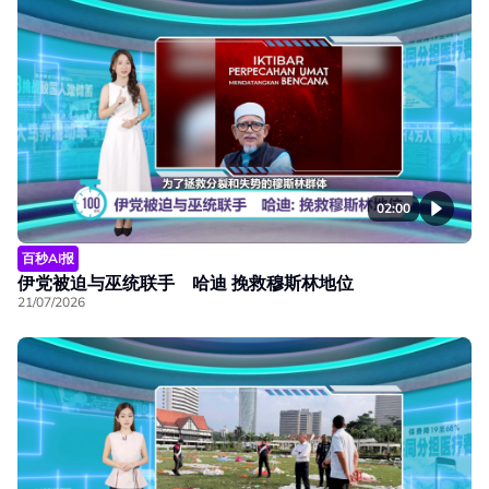
02:00
百秒AI报
伊党被迫与巫统联手 哈迪 挽救穆斯林地位
21/07/2026