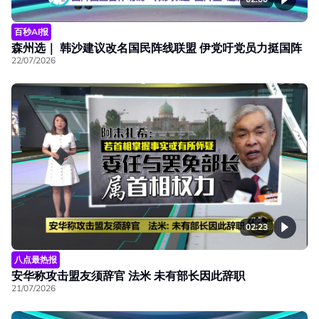
百秒AI报
森州选｜ 韩沙建议改名国民阵线联盟 伊党吁党员力挺国阵
22/07/2026
02:23
八点最热报
安华称攻击盟友须辞官 法米 未有部长因此辞职
21/07/2026