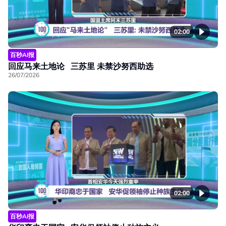
02:00
百秒AI报
回应马来土地论 三苏里 未禁沙努西助选
26/07/2026
02:00
百秒AI报