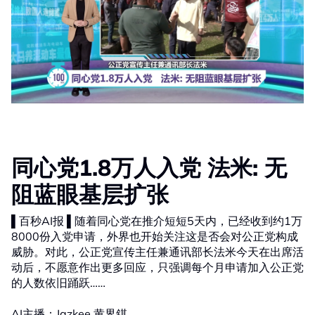
同心党1.8万人入党 法米: 无
阻蓝眼基层扩张
▌百秒AI报 ▌随着同心党在推介短短5天内，已经收到约1万
8000份入党申请，外界也开始关注这是否会对公正党构成
威胁。对此，公正党宣传主任兼通讯部长法米今天在出席活
动后，不愿意作出更多回应，只强调每个月申请加入公正党
的人数依旧踊跃……
AI主播：Jazkee 黄界錤