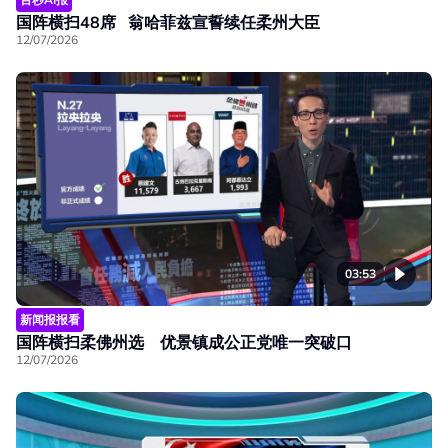
国阵横扫48席 翁哈菲兹宣誓续任柔州大臣
12/07/2026
03:53
新闻报报看
国阵横扫柔佛州选 优景镇成公正党唯一突破口
12/07/2026