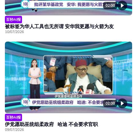
02:00
百秒AI报
被标签为华人工具也无所谓 安华我更愿与火箭为友
10/07/2026
02:00
百秒AI报
伊党愿助巫统组柔政府 哈迪 不会要求官职
09/07/2026