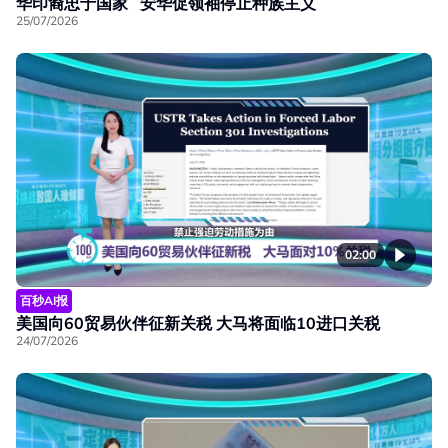
华印裔忠于国家 安华促领袖停止种族主义
25/07/2026
02:00
百秒AI报
美国向60贸易伙伴征新关税 大马将面临10进口关税
24/07/2026