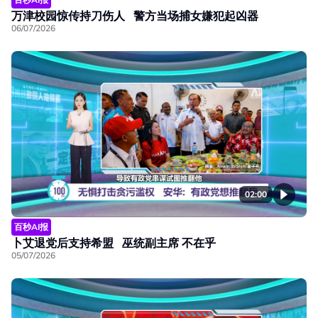
万津校园惊传持刀伤人 警方当场捕女嫌犯起凶器
06/07/2026
02:00
百秒AI报
卜艾退党后支持希盟 巫统副主席 不在乎
05/07/2026