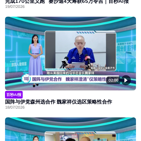
完成170公里义跑 赛沙迪4天筹获65万令吉｜百秒AI报
19/07/2026
02:00
百秒AI报
国阵与伊党森州选合作 魏家祥仅选区策略性合作
18/07/2026