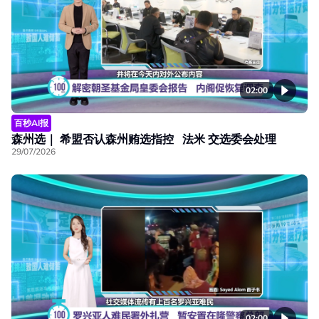
02:00
百秒AI报
森州选｜ 希盟否认森州贿选指控 法米 交选委会处理
29/07/2026
02:00