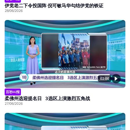
伊党老二下令投国阵 倪可敏马华勾结伊党的铁证
28/06/2026
02:00
百秒AI报
柔佛州选迎提名日 3选区上演激烈五角战
27/06/2026