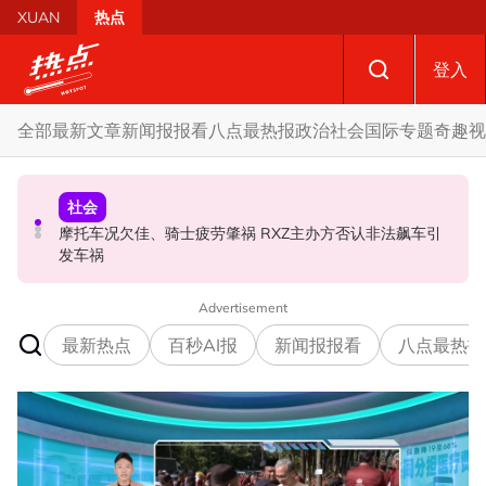
Skip to main content
XUAN
热点
登入
全部
最新文章
新闻报报看
八点最热报
政治
社会
国际
专题
奇趣
视
政治
社会
政治
自上周起不能访问MyKHAS系统 罗诗雅：影响安邦居民各
摩托车况欠佳、骑士疲劳肇祸 RXZ主办方否认非法飙车引
开放与各方合作迎战甲州选 扎希：国阵捍卫甲州21席
类援助发放
发车祸
Advertisement
最新热点
百秒AI报
新闻报报看
八点最热报