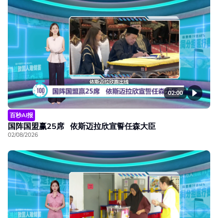
02:00
百秒AI报
国阵国盟赢25席 依斯迈拉欣宣誓任森大臣
02/08/2026