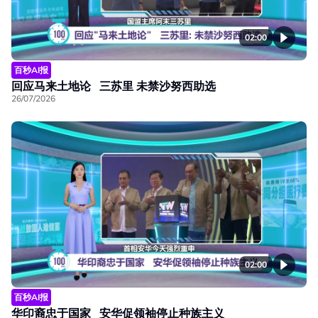
02:00
百秒AI报
回应马来土地论 三苏里 未禁沙努西助选
26/07/2026
02:00
百秒AI报
华印裔忠于国家 安华促领袖停止种族主义