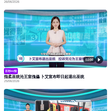
26/06/2026
02:00
百秒AI报
指柔巫统沦王室傀儡 卜艾宣布即日起退出巫统
25/06/2026