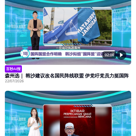
02:00
百秒AI报
森州选｜ 韩沙建议改名国民阵线联盟 伊党吁党员力挺国阵
22/07/2026