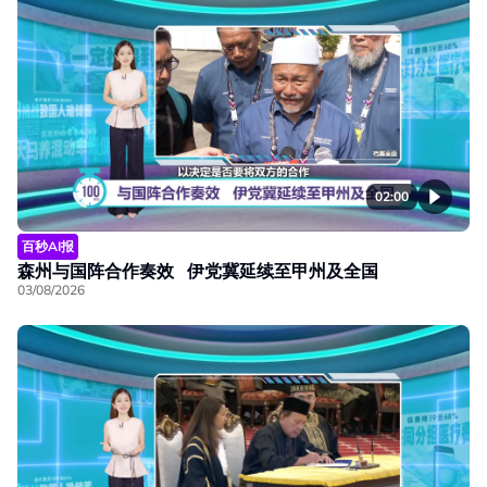
02:00
百秒AI报
森州与国阵合作奏效 伊党冀延续至甲州及全国
03/08/2026