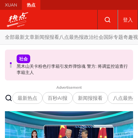
Skip to main content
XUAN
热点
登入
全部
最新文章
新闻报报看
八点最热报
政治
社会
国际
专题
奇趣
视
政治
社会
国际
黑木山关卡粉色行李箱引发炸弹惊魂 警方: 将调监控追查行
炮轰哈迪不了解章程 阿兹敏：国盟无“自动退盟”规定
泰校园枪击案酿8师生亡 枪手疑遭长期遭霸凌成导火索
李箱主人
Advertisement
最新热点
百秒AI报
新闻报报看
八点最热报