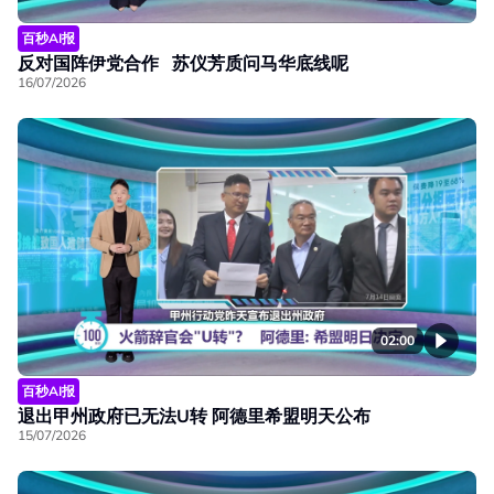
百秒AI报
反对国阵伊党合作 苏仪芳质问马华底线呢
16/07/2026
02:00
百秒AI报
退出甲州政府已无法U转 阿德里希盟明天公布
15/07/2026