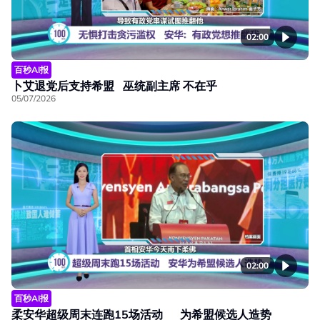
02:00
百秒AI报
卜艾退党后支持希盟 巫统副主席 不在乎
05/07/2026
02:00
百秒AI报
柔安华超级周末连跑15场活动 为希盟候选人造势