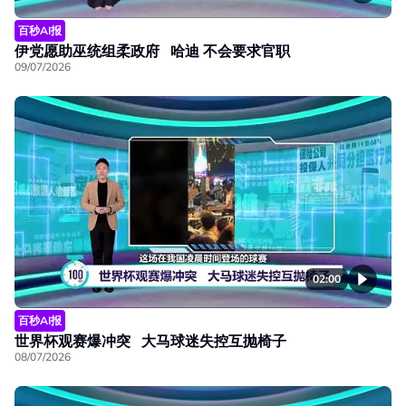
百秒AI报
伊党愿助巫统组柔政府 哈迪 不会要求官职
09/07/2026
02:00
百秒AI报
世界杯观赛爆冲突 大马球迷失控互抛椅子
08/07/2026