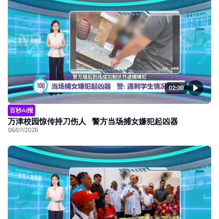
02:00
百秒AI报
万津校园惊传持刀伤人 警方当场捕女嫌犯起凶器
06/07/2026