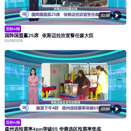
02:00
百秒AI报
国阵国盟赢25席 依斯迈拉欣宣誓任森大臣
02/08/2026
02:00
百秒AI报
森州选投票率4pm突破65 华裔选区投票率垫底