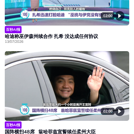
02:00
百秒AI报
哈迪称巫伊森州续合作 扎希 没达成任何协议
13/07/2026
02:00
百秒AI报
国阵横扫48席 翁哈菲兹宣誓续任柔州大臣