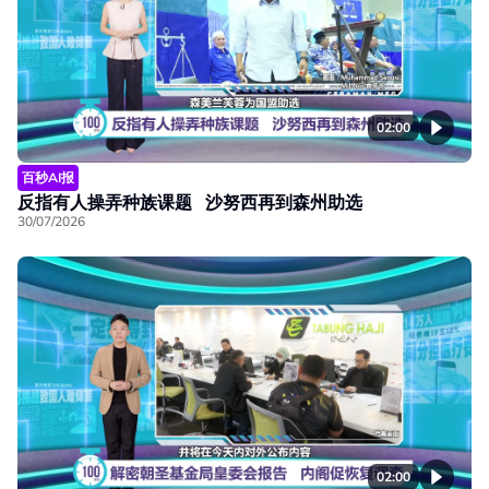
02:00
百秒AI报
反指有人操弄种族课题 沙努西再到森州助选
30/07/2026
02:00