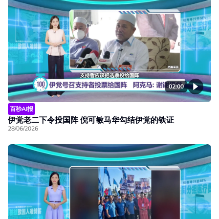
02:00
百秒AI报
伊党老二下令投国阵 倪可敏马华勾结伊党的铁证
28/06/2026