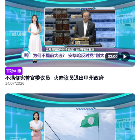
02:00
百秒AI报
不满修宪曾官委议员 火箭议员退出甲州政府
14/07/2026