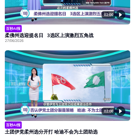
02:00
百秒AI报
柔佛州选迎提名日 3选区上演激烈五角战
27/06/2026
02:00
百秒AI报
土团伊党柔州选分开打 哈迪不会为土团助选