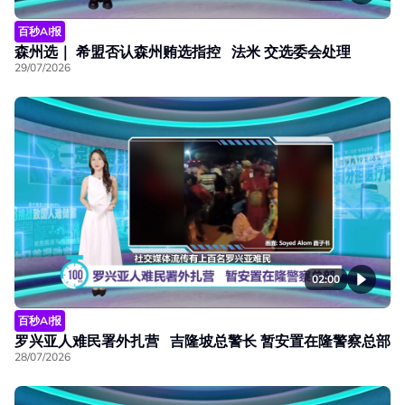
百秒AI报
森州选｜ 希盟否认森州贿选指控 法米 交选委会处理
29/07/2026
02:00
百秒AI报
罗兴亚人难民署外扎营 吉隆坡总警长 暂安置在隆警察总部
28/07/2026