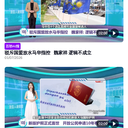
02:00
百秒AI报
驳斥国盟放水马华指控 魏家祥 逻辑不成立
01/07/2026
02:00