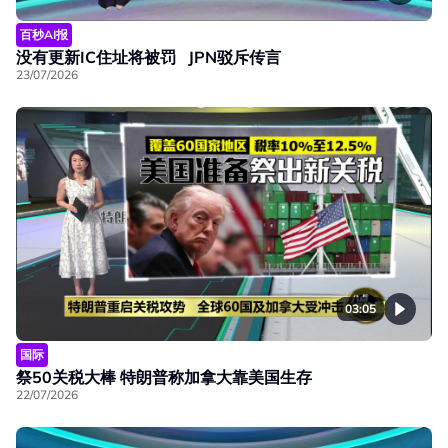
百秒AI报
没有更新IC住址将被罚 JPN驳斥传言
23/07/2026
03:05
国际
祭50关税大棒 特朗普称加拿大靠美国生存
22/07/2026