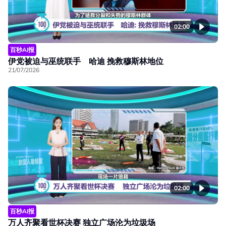
02:00
百秒AI报
伊党被迫与巫统联手 哈迪 挽救穆斯林地位
21/07/2026
02:00
百秒AI报
万人齐聚看世杯决赛 独立广场沦为垃圾场