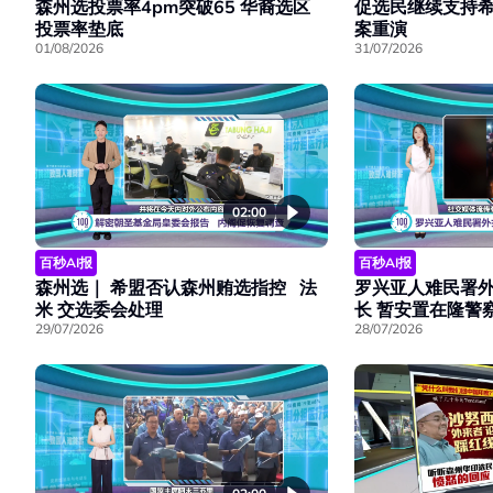
森州选投票率4pm突破65 华裔选区
促选民继续支持希
投票率垫底
案重演
01/08/2026
31/07/2026
02:00
百秒AI报
百秒AI报
森州选｜ 希盟否认森州贿选指控 法
罗兴亚人难民署外
米 交选委会处理
长 暂安置在隆警
29/07/2026
28/07/2026