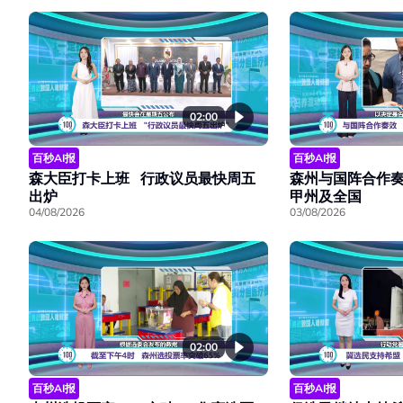
02:00
百秒AI报
百秒AI报
森大臣打卡上班 行政议员最快周五
森州与国阵合作奏
出炉
甲州及全国
04/08/2026
03/08/2026
02:00
百秒AI报
百秒AI报