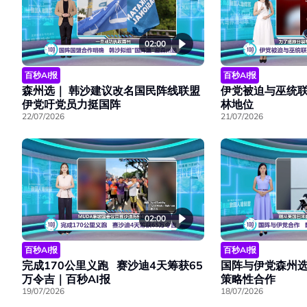
02:00
百秒AI报
百秒AI报
森州选｜ 韩沙建议改名国民阵线联盟
伊党被迫与巫统联
伊党吁党员力挺国阵
林地位
22/07/2026
21/07/2026
02:00
百秒AI报
百秒AI报
完成170公里义跑 赛沙迪4天筹获65
国阵与伊党森州选
万令吉｜百秒AI报
策略性合作
19/07/2026
18/07/2026