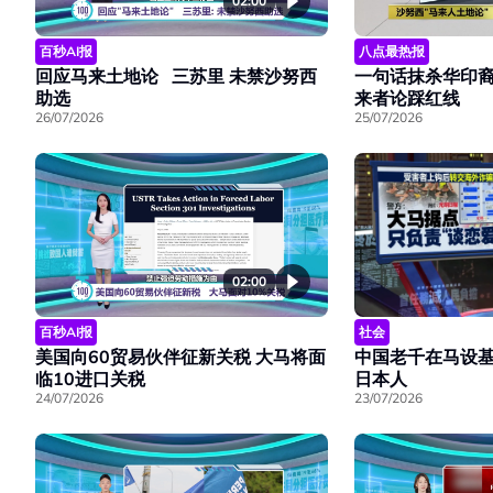
02:00
百秒AI报
八点最热报
回应马来土地论 三苏里 未禁沙努西
一句话抹杀华印裔
助选
来者论踩红线
26/07/2026
25/07/2026
02:00
百秒AI报
社会
美国向60贸易伙伴征新关税 大马将面
中国老千在马设基
临10进口关税
日本人
24/07/2026
23/07/2026