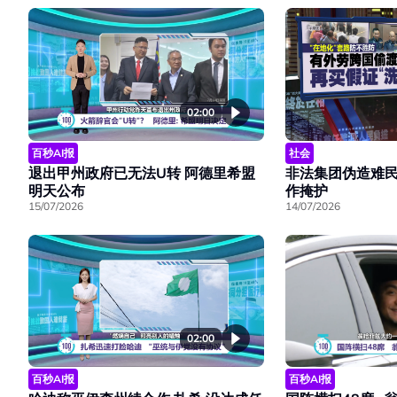
02:00
百秒AI报
社会
退出甲州政府已无法U转 阿德里希盟
非法集团伪造难民
明天公布
作掩护
15/07/2026
14/07/2026
02:00
百秒AI报
百秒AI报