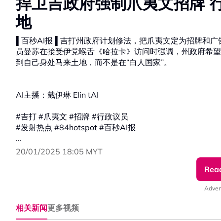
捍卫吉政府强制爪夷文招牌 行
地
▌百秒AI报 ▌吉打州政府计划修法，把爪夷文定为招牌和
员曼苏在接受伊党喉舌《哈拉卡》访问时强调，州政府希望
到自己身处马来土地，而不是在“白人国家”。
AI主播：戴伊琳 Elin tAI
#吉打 #爪夷文 #招牌 #行政议员
#发射热点 #84hotspot #百秒AI报
🔴 更多新闻资讯看这里 ▹ https://xuan.com.my/hotspot
20/01/2025 18:05 MYT
Rea
Adver
相关新闻
更多视频