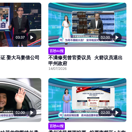
03:37
02:00
百秒AI报
证 娶大马妻借公司
不满修宪曾官委议员 火箭议员退出
甲州政府
14/07/2026
02:00
02:00
百秒AI报