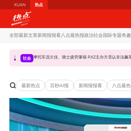
Skip to main content
XUAN
热点
全部
最新文章
新闻报报看
八点最热报
政治
社会
国际
专题
奇趣
柔森州选合作奏效 阿末马斯兰吁国阵国盟携手迎战
SST成华商远离希盟因素？ 阿末马斯兰：华裔
摩托车况欠佳、骑士疲劳肇祸 RXZ主办方否
财经
社会
政治
最新热点
百秒AI报
新闻报报看
八点最热