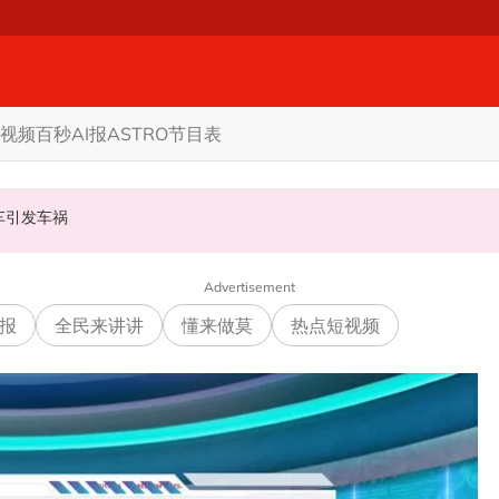
视频
百秒AI报
ASTRO节目表
甲州选
商家更倾向GST机制
认非法飙车引发车祸
Advertisement
报
全民来讲讲
懂来做莫
热点短视频