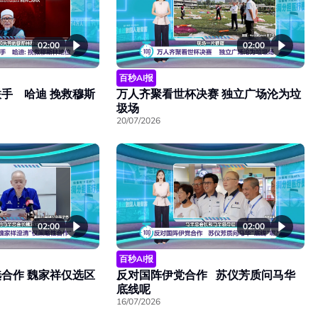
02:00
02:00
百秒AI报
手 哈迪 挽救穆斯
万人齐聚看世杯决赛 独立广场沦为垃
圾场
20/07/2026
02:00
02:00
百秒AI报
合作 魏家祥仅选区
反对国阵伊党合作 苏仪芳质问马华
底线呢
16/07/2026