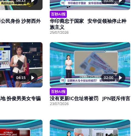
08:13
02:00
百秒AI报
公民身份 沙努西外
华印裔忠于国家 安华促领袖停止种
族主义
25/07/2026
04:15
02:00
百秒AI报
地 扮俊男美女专骗
没有更新IC住址将被罚 JPN驳斥传言
23/07/2026