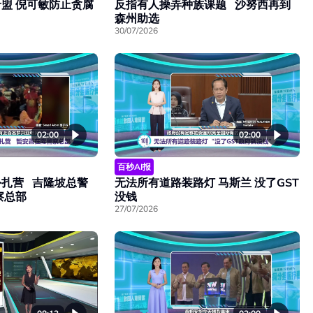
盟 倪可敏防止贪腐
反指有人操弄种族课题 沙努西再到
森州助选
30/07/2026
02:00
02:00
百秒AI报
扎营 吉隆坡总警
无法所有道路装路灯 马斯兰 没了GST
察总部
没钱
27/07/2026