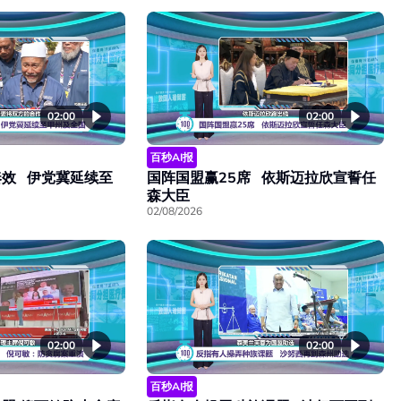
02:00
02:00
百秒AI报
效 伊党冀延续至
国阵国盟赢25席 依斯迈拉欣宣誓任
森大臣
02/08/2026
02:00
02:00
百秒AI报