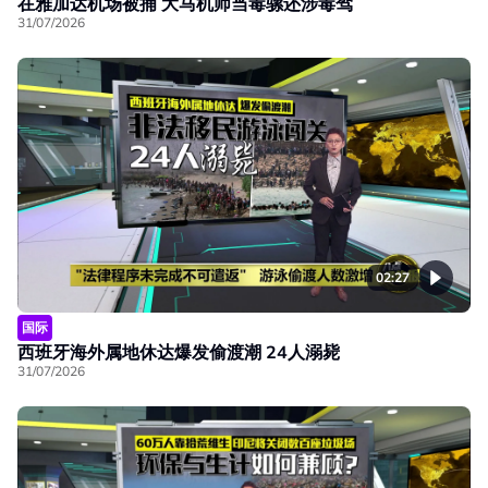
在雅加达机场被捕 大马机师当毒骡还涉毒驾
31/07/2026
02:27
国际
西班牙海外属地休达爆发偷渡潮 24人溺毙
31/07/2026