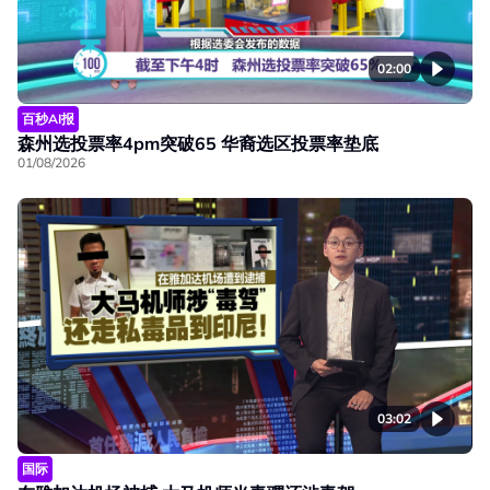
02:00
百秒AI报
森州选投票率4pm突破65 华裔选区投票率垫底
01/08/2026
03:02
国际