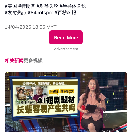
#美国 #特朗普 #对等关税 #半导体关税
#发射热点 #84hotspot #百秒AI报
🔴 更多新闻资讯看这里 ▹ https://xuan.com.my/hotspot
14/04/2025 18:05 MYT
Read More
Advertisement
相关新闻
更多视频
04:25