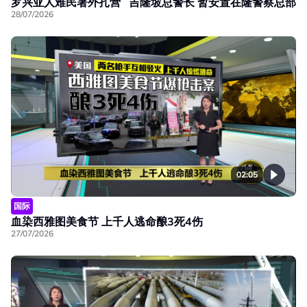
罗兴亚人难民署外扎营 吉隆坡总警长 暂安置在隆警察总部
28/07/2026
02:05
国际
血染西雅图美食节 上千人逃命酿3死4伤
27/07/2026