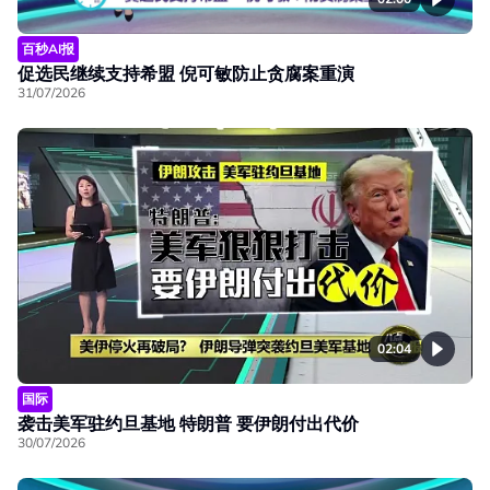
百秒AI报
促选民继续支持希盟 倪可敏防止贪腐案重演
31/07/2026
02:04
国际
袭击美军驻约旦基地 特朗普 要伊朗付出代价
30/07/2026