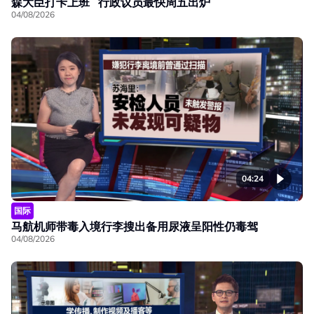
森大臣打卡上班 行政议员最快周五出炉
04/08/2026
04:24
国际
马航机师带毒入境行李搜出备用尿液呈阳性仍毒驾
04/08/2026