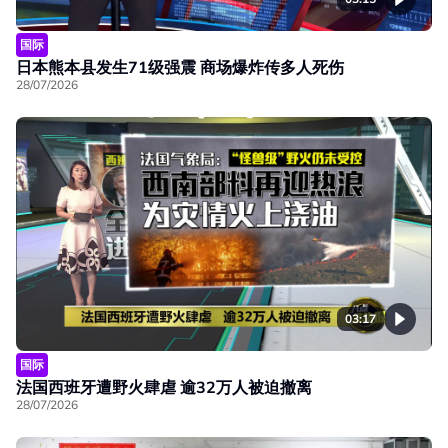
国际
日本熊本县发生71级强震 商场爆炸传多人死伤
28/07/2026
03:17
国际
法国西班牙遭野火肆虐 逾32万人被迫撤离
28/07/2026