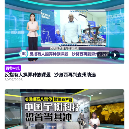
02:00
百秒AI报
反指有人操弄种族课题 沙努西再到森州助选
30/07/2026