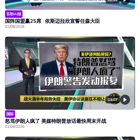
百秒AI报
国阵国盟赢25席 依斯迈拉欣宣誓任森大臣
02/08/2026
03:07
国际
怒骂伊朗人疯了 美媒特朗普放话最快周末开战
01/08/2026