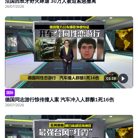
法国西班牙野火肆虐 30万人被迫紧急撤离
26/07/2026
01:19
国际
德国同志游行惊传撞人案 汽车冲入人群酿1死16伤
26/07/2026