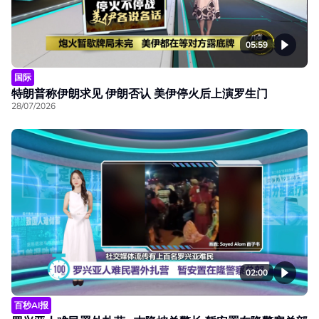
05:59
国际
特朗普称伊朗求见 伊朗否认 美伊停火后上演罗生门
28/07/2026
02:00
百秒AI报