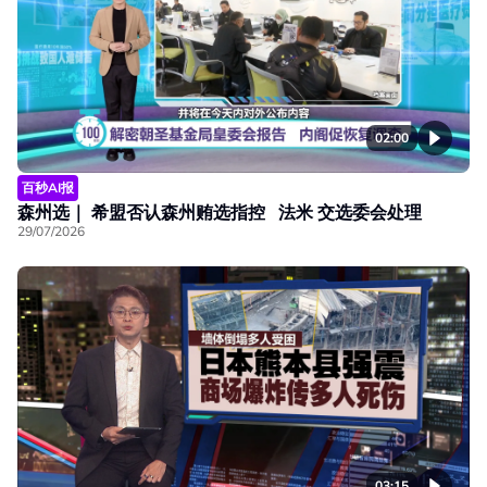
02:00
百秒AI报
森州选｜ 希盟否认森州贿选指控 法米 交选委会处理
29/07/2026
03:15