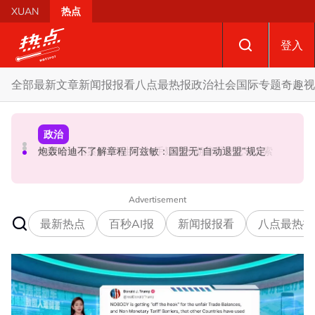
Skip to main content
XUAN
热点
登入
全部
最新文章
新闻报报看
八点最热报
政治
社会
国际
专题
奇趣
视
社会
国际
政治
黑木山关卡粉色行李箱引发炸弹惊魂 警方: 将调监控追查行
炮轰哈迪不了解章程 阿兹敏：国盟无“自动退盟”规定
泰校园枪击案酿8师生亡 枪手疑遭长期遭霸凌成导火索
李箱主人
Advertisement
最新热点
百秒AI报
新闻报报看
八点最热报