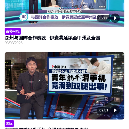
02:00
百秒AI报
森州与国阵合作奏效 伊党冀延续至甲州及全国
03/08/2026
02:51
国际