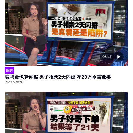
03:47
国际
骗聘金也算诈骗 男子相亲2天闪婚 花20万令吉豪娶
26/07/2026