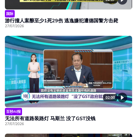
国际
游行撞人案酿至少1死29伤 逃逸嫌犯遭德国警方击毙
27/07/2026
02:00
百秒AI报
无法所有道路装路灯 马斯兰 没了GST没钱
27/07/2026