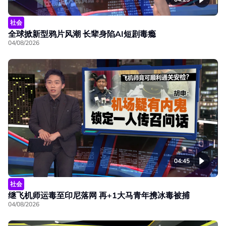
社会
全球掀新型鸦片风潮 长辈身陷AI短剧毒瘾
04/08/2026
04:45
社会
继飞机师运毒至印尼落网 再+1大马青年携冰毒被捕
04/08/2026