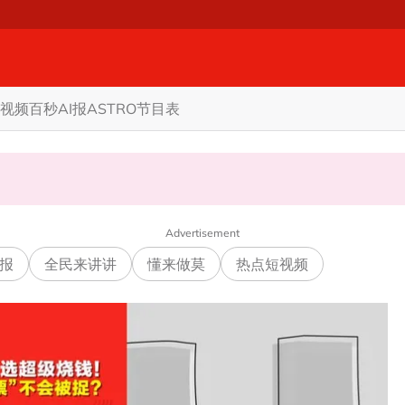
视频
百秒AI报
ASTRO节目表
警方: 将调监控追查行李箱主人
Advertisement
报
全民来讲讲
懂来做莫
热点短视频