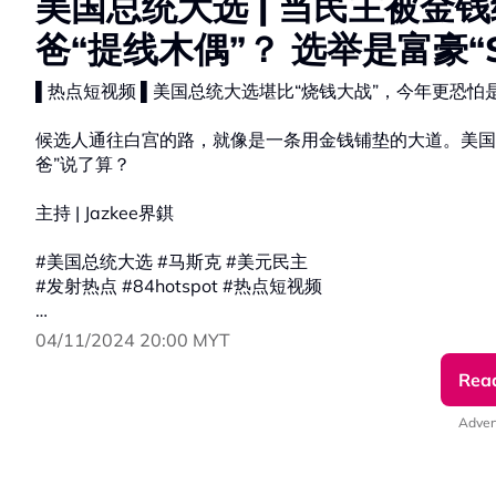
美国总统大选 | 当民主被金
爸“提线木偶”？ 选举是富豪“S
▌热点短视频 ▌美国总统大选堪比“烧钱大战”，今年更恐怕
候选人通往白宫的路，就像是一条用金钱铺垫的大道。美国
爸”说了算？
主持 | Jazkee界錤
#美国总统大选 #马斯克 #美元民主
#发射热点 #84hotspot #热点短视频
更多新闻资讯看这里 ▹ https://xuan.com.my/hotspot
04/11/2024 20:00 MYT
Rea
Adver