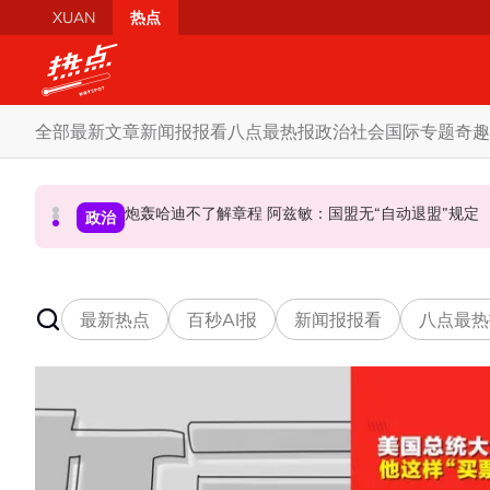
Skip to main content
XUAN
热点
全部
最新文章
新闻报报看
八点最热报
政治
社会
国际
专题
奇趣
炮轰哈迪不了解章程 阿兹敏：国盟无“自动退盟”规定
泰校园枪击案酿8师生亡 枪手疑遭长期遭霸凌成导火索
黑木山关卡粉色行李箱引发炸弹惊魂 
社会
国际
政治
最新热点
百秒AI报
新闻报报看
八点最热