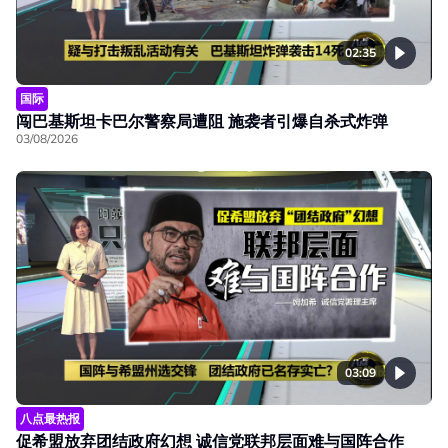
02:35
国际
闯巴基斯坦卡巴尔警察局遭阻 施袭者引爆自杀式炸弹
03/08/2026
03:09
八点最热报
促希盟放弃团结政府幻想 诚信党联邦层面难与国阵合作