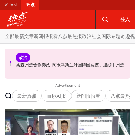
Skip to main content
XUAN
热点
登入
全部
最新文章
新闻报报看
八点最热报
政治
社会
国际
专题
奇趣
视
政治
财经
社会
SST成华商远离希盟因素？ 阿末马斯兰：华裔商家更倾向
摩托车况欠佳、骑士疲劳肇祸 RXZ主办方否认非法飙车引
柔森州选合作奏效 阿末马斯兰吁国阵国盟携手迎战甲州选
GST机制
发车祸
Advertisement
最新热点
百秒AI报
新闻报报看
八点最热报