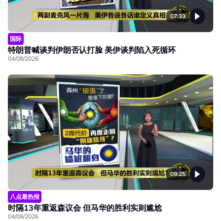
07:33
国际
特朗普喊谈判伊朗否认打脸 美伊谈判陷入死循环
04/08/2026
09:25
八点最热报
时隔13年重返森议会 但马华的胜利实则尴尬
04/08/2026