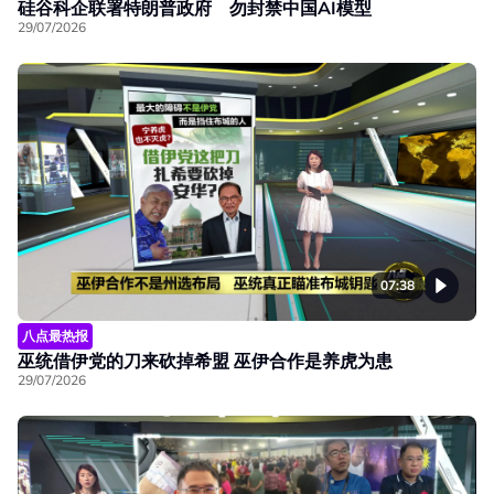
硅谷科企联署特朗普政府 勿封禁中国AI模型
29/07/2026
07:38
八点最热报
巫统借伊党的刀来砍掉希盟 巫伊合作是养虎为患
29/07/2026