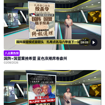
09:15
八点最热报
国阵+国盟重挫希盟 蓝色浪潮席卷森州
02/08/2026