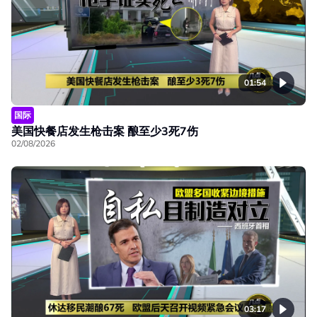
01:54
国际
美国快餐店发生枪击案 酿至少3死7伤
02/08/2026
03:17