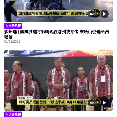
02:37
八点最热报
森州选 | 国阵胜选将影响现任森州统治者 末哈山促选民勿
轻信
01/08/2026
00:47
八点最热报