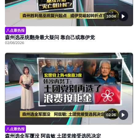
10:04
八点最热报
森州选巫统翻身最大疑问 靠自己或靠伊党
02/08/2026
02:26
八点最热报
森州选全军覆没 阿兹敏 土团党接受选民决定