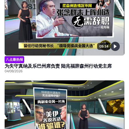
05:14
八点最热报
为失守真纳及乐巴州席负责 陆兆福辞森州行动党主席
04/08/2026