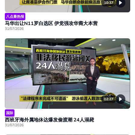
10:37
八点最热报
马华出让N11罗白选区 伊党强攻华裔大本营
31/07/2026
02:27
国际
西班牙海外属地休达爆发偷渡潮 24人溺毙
31/07/2026