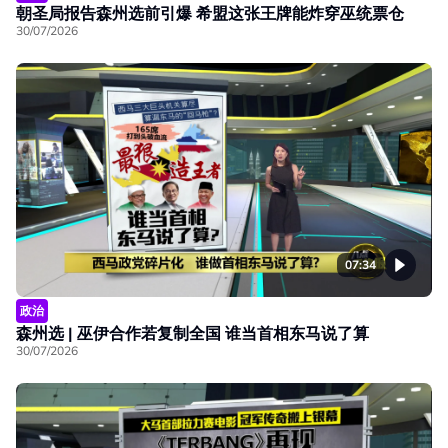
朝圣局报告森州选前引爆 希盟这张王牌能炸穿巫统票仓
30/07/2026
07:34
政治
森州选 | 巫伊合作若复制全国 谁当首相东马说了算
30/07/2026