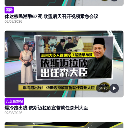
国际
休达移民潮酿67死 欧盟后天召开视频紧急会议
02/08/2026
04:25
八点最热报
爆冷跑出线 依斯迈拉欣宣誓就任森州大臣
02/08/2026