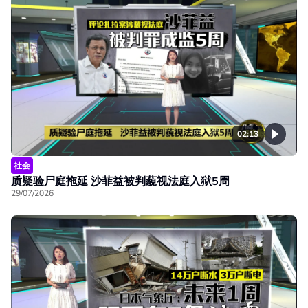
02:13
社会
质疑验尸庭拖延 沙菲益被判藐视法庭入狱5周
29/07/2026