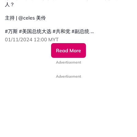
人？
主持 | @celes 美伶
#万斯 #美国总统大选 #共和党 #副总统
#人物放大镜 #特朗普 #乡下人的悲歌
01/11/2024 12:00 MYT
#发射热点 #84hotspot #热点短视频
Read More
更多新闻资讯看这里 ▹ https://xuan.com.my/hotspot
Advertisement
Advertisement