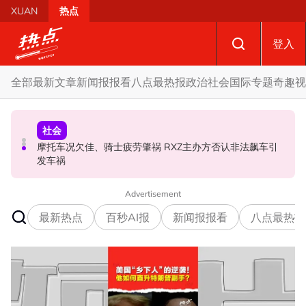
Skip to main content
XUAN
热点
登入
全部
最新文章
新闻报报看
八点最热报
政治
社会
国际
专题
奇趣
视
政治
财经
社会
SST成华商远离希盟因素？ 阿末马斯兰：华裔商家更倾向
摩托车况欠佳、骑士疲劳肇祸 RXZ主办方否认非法飙车引
柔森州选合作奏效 阿末马斯兰吁国阵国盟携手迎战甲州选
GST机制
发车祸
Advertisement
最新热点
百秒AI报
新闻报报看
八点最热报