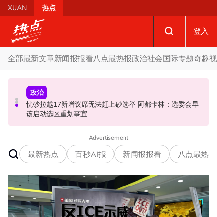
Skip to main content
XUAN
热点
登入
全部
最新文章
新闻报报看
八点最热报
政治
社会
国际
专题
奇趣
视
政治
政治
政治
自上周起不能访问MyKHAS系统 罗诗雅：影响安邦居民各
忧砂拉越17新增议席无法赶上砂选举 阿都卡林：选委会早
开放与各方合作迎战甲州选 扎希：国阵捍卫甲州21席
类援助发放
该启动选区重划事宜
Advertisement
最新热点
百秒AI报
新闻报报看
八点最热报