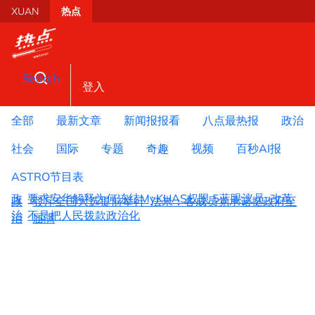
Skip to main content
XUAN
热点
Search
登入
全部
最新文章
新闻报报看
八点最热报
政治
社会
国际
专题
奇趣
视频
百秒AI报
ASTRO节目表
政
要求安华解释为何冻结MyKHAS权限 5蓝眼议员: 改革
政
驳斥全国大选提前举行 法米：各成员党承诺挺政府至
治
不是把人民拨款政治化
治
届满