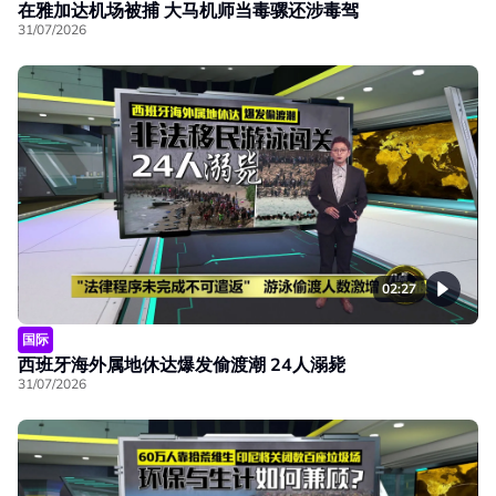
在雅加达机场被捕 大马机师当毒骡还涉毒驾
31/07/2026
02:27
国际
西班牙海外属地休达爆发偷渡潮 24人溺毙
31/07/2026