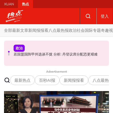
Skip to main content
XUAN
热点
登入
全部
最新文章
新闻报报看
八点最热报
政治
社会
国际
专题
奇趣
视
政治
政治
国际
要求安华解释为何冻结MyKHAS权限 5蓝眼议员: 改革不是
AI电影沦“反面教材”？ 狮城本土电影公司国庆献礼掀网民
若国盟国阵甲州选谈不拢 分析: 丹登议席分配恐更艰难
把人民拨款政治化
论战
Advertisement
最新热点
百秒AI报
新闻报报看
八点最热报