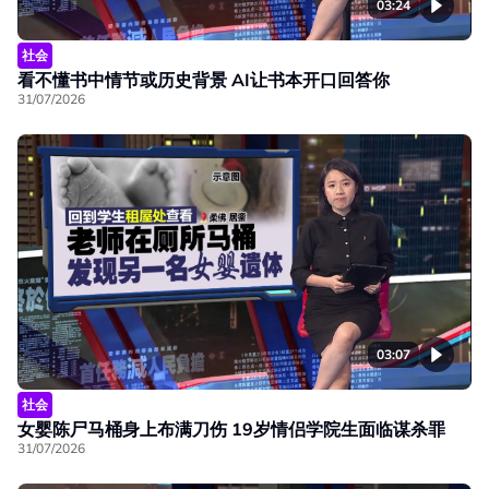
03:24
社会
看不懂书中情节或历史背景 AI让书本开口回答你
31/07/2026
03:07
社会
女婴陈尸马桶身上布满刀伤 19岁情侣学院生面临谋杀罪
31/07/2026