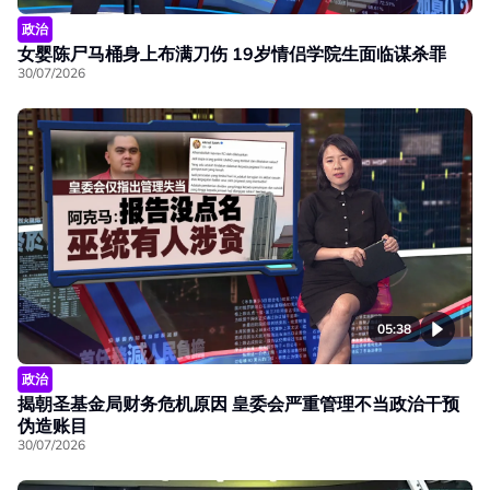
政治
女婴陈尸马桶身上布满刀伤 19岁情侣学院生面临谋杀罪
30/07/2026
05:38
政治
揭朝圣基金局财务危机原因 皇委会严重管理不当政治干预
伪造账目
30/07/2026