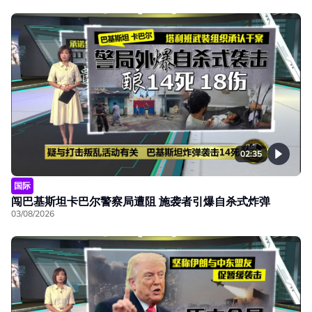
02:35
国际
闯巴基斯坦卡巴尔警察局遭阻 施袭者引爆自杀式炸弹
03/08/2026