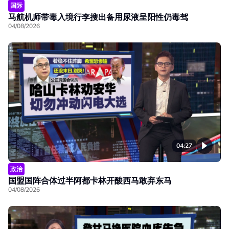
国际
马航机师带毒入境行李搜出备用尿液呈阳性仍毒驾
04/08/2026
04:27
政治
国盟国阵合体过半阿都卡林开酸西马敢弃东马
04/08/2026