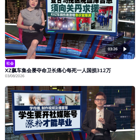
03:26
社会
XZ飙车集会屡夺命卫长痛心每死一人国损312万
03/08/2026