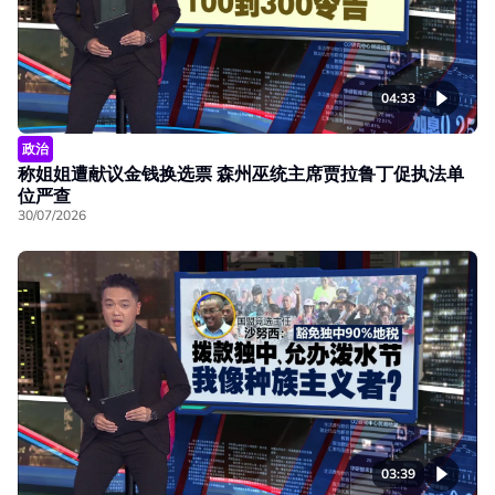
04:33
政治
称姐姐遭献议金钱换选票 森州巫统主席贾拉鲁丁促执法单
位严查
30/07/2026
03:39