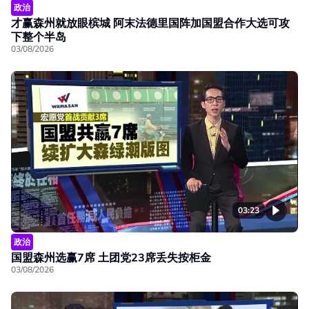
政治
才赢森州就放眼槟城 阿末法德里国阵加国盟合作大选可攻
下整个半岛
03/08/2026
03:23
政治
国盟森州选赢7席 土团党23席丢失按柜金
03/08/2026