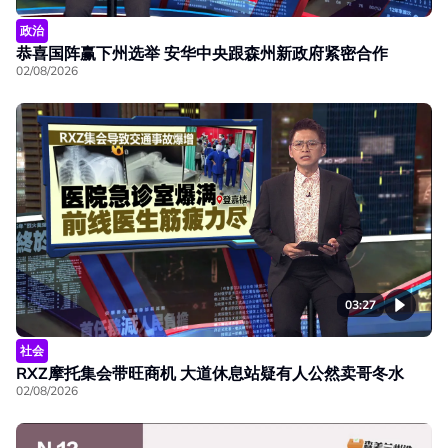
政治
恭喜国阵赢下州选举 安华中央跟森州新政府紧密合作
02/08/2026
03:27
社会
RXZ摩托集会带旺商机 大道休息站疑有人公然卖哥冬水
02/08/2026