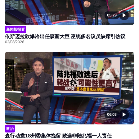
05:29
新闻报报看
依斯迈拉欣爆冷出任森新大臣 巫统多名议员缺席引热议
02/08/2026
06:03
政治
森行动党18州委集体挽留 败选非陆兆福一人责任