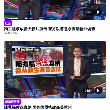
03:26
社会
狗主跪求放爱犬影片疯传 警方以蓄意杀害动物罪调查
02/08/2026
05:54
新闻报报看
陆兆福败选真纳 国阵国盟执政森美兰州