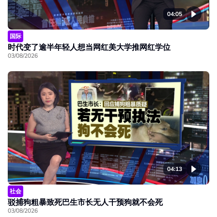
04:05
国际
时代变了逾半年轻人想当网红美大学推网红学位
03/08/2026
04:13
社会
驳捕狗粗暴致死巴生市长无人干预狗就不会死
03/08/2026