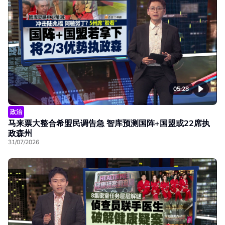
05:28
政治
马来票大整合希盟民调告急 智库预测国阵+国盟或22席执
政森州
31/07/2026