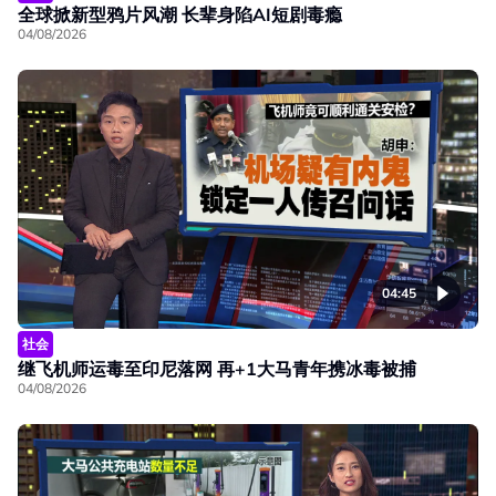
全球掀新型鸦片风潮 长辈身陷AI短剧毒瘾
04/08/2026
04:45
社会
继飞机师运毒至印尼落网 再+1大马青年携冰毒被捕
04/08/2026