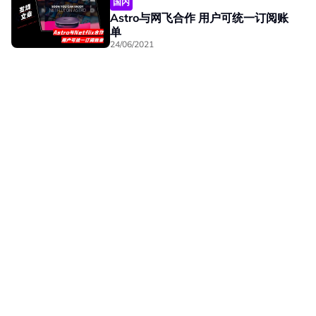
国内
Astro与网飞合作 用户可统一订阅账
单
24/06/2021