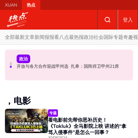
Skip to main content
XUAN
热点
登入
全部
最新文章
新闻报报看
八点最热报
政治
社会
国际
专题
奇趣
视
财经
社会
政治
SST成华商远离希盟因素？ 阿末马斯兰：华裔商家更倾向
摩托车况欠佳、骑士疲劳肇祸 RXZ主办方否认非法飙车引
开放与各方合作迎战甲州选 扎希：国阵捍卫甲州21席
GST机制
发车祸
，电影
专题
看电影前先帮你恶补历史！
《Takluk》全马影院上映 讲述的“拿
笃入侵事件”是怎么一回事？
30/08/2024