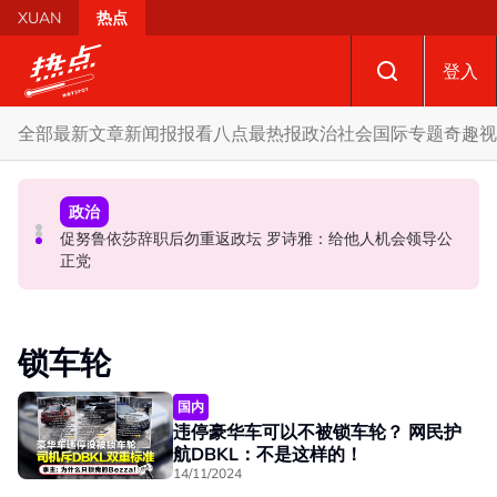
Skip to main content
XUAN
热点
登入
全部
最新文章
新闻报报看
八点最热报
政治
社会
国际
专题
奇趣
视
国际
政治
政治
促努鲁依莎辞职后勿重返政坛 罗诗雅：给他人机会领导公
炮轰哈迪不了解章程 阿兹敏：国盟无“自动退盟”规定
泰校园枪击案酿8师生亡 枪手疑遭长期遭霸凌成导火索
正党
锁车轮
国内
违停豪华车可以不被锁车轮？ 网民护
航DBKL：不是这样的！
14/11/2024