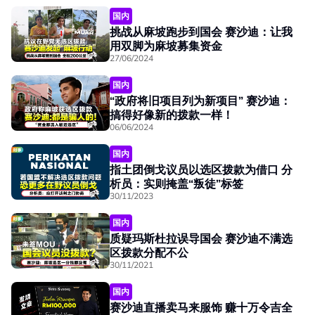
国内
挑战从麻坡跑步到国会 赛沙迪：让我
用双脚为麻坡募集资金
27/06/2024
国内
“政府将旧项目列为新项目” 赛沙迪：
搞得好像新的拨款一样！
06/06/2024
国内
指土团倒戈议员以选区拨款为借口 分
析员：实则掩盖“叛徒”标签
30/11/2023
国内
质疑玛斯杜拉误导国会 赛沙迪不满选
区拨款分配不公
30/11/2021
国内
赛沙迪直播卖马来服饰 赚十万令吉全