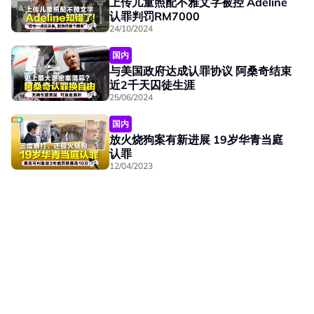
上传儿童照配不雅文字被控 Adeline
认罪判罚RM7000
24/10/2024
国内
与美国政府达成认罪协议 阿桑奇结束
近2千天囚徒生涯
25/06/2024
国内
放火烧狗案有新进展 19岁华青当庭
认罪
12/04/2023