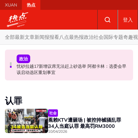
Skip to main content
XUAN
热点
登入
全部
最新文章
新闻报报看
八点最热报
政治
社会
国际
专题
奇趣
视
政治
政治
政治
自上周起不能访问MyKHAS系统 罗诗雅：影响安邦居民各
忧砂拉越17新增议席无法赶上砂选举 阿都卡林：选委会早
开放与各方合作迎战甲州选 扎希：国阵捍卫甲州21席
类援助发放
该启动选区重划事宜
认罪
社会
蕉赖KTV遭砸场 | 被控持械骚乱罪
34人当庭认罪 最高罚RM3000
10/04/2026