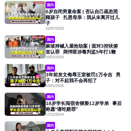
国内
6岁自闭男童命案 | 否认自己疏忽照
顾孩子 扎恩母亲：我从未离开过儿
子
22/07/2025
国内
麻坡持械入屋抢劫案 | 面对3控状俯
首认罪 两悍匪涉毒判监5年打1鞭
10/01/2025
国内
3年前发文侮辱王室被罚1万令吉 男
子：对不起我不会再犯了
03/01/2025
国内
18岁学长闯宿舍猥亵12岁学弟 事后
称愿“请吃赔罪”
17/12/2024
国内