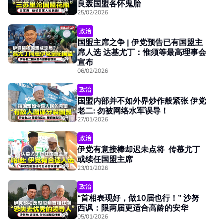
良轰国盟各怀鬼胎
25/02/2026
政治
国盟主席之争 | 伊党预告已有国盟主
席人选 达基尤丁：惟须等最高理事会
宣布
06/02/2026
政治
国盟内部并不如外界炒作般紧张 伊党
老二: 勿被网络水军误导！
27/01/2026
政治
伊党有意接棒却迟未点将 传慕尤丁
或续任国盟主席
23/01/2026
政治
“首相表现好，做10届也行！” 沙努
西讽：限两届更适合高龄的安华
05/01/2026