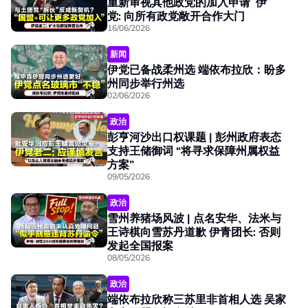
重新审视其他政党的加入申请 伊
党: 向所有政党敞开合作大门
16/06/2026
新闻
伊党已备战柔州选 端依布拉欣：盼多
州同步举行州选
02/06/2026
政治
彭亨河沙出口权课题 | 彭州政府表态
支持王储御词 “将寻求保障州属权益
方案”
09/05/2026
政治
雪州养猪场风波 | 点名安华、法米与
王诗棋向雪苏丹道歉 伊青团长: 否则
发起全国报案
08/05/2026
政治
端依布拉欣称三苏里非首相人选 吴家