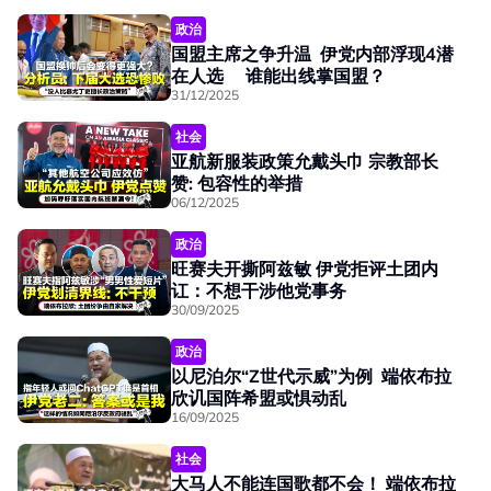
政治
国盟主席之争升温 伊党内部浮现4潜
在人选 谁能出线掌国盟？
31/12/2025
社会
亚航新服装政策允戴头巾 宗教部长
赞: 包容性的举措
06/12/2025
政治
旺赛夫开撕阿兹敏 伊党拒评土团内
讧：不想干涉他党事务
30/09/2025
政治
以尼泊尔“Z世代示威”为例 端依布拉
欣讥国阵希盟或惧动乱
16/09/2025
社会
大马人不能连国歌都不会！ 端依布拉