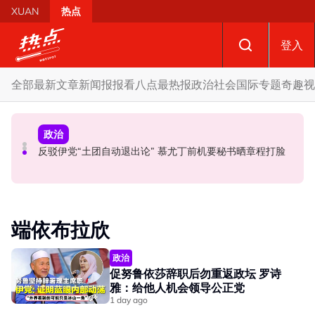
Skip to main content
XUAN
热点
登入
全部
最新文章
新闻报报看
八点最热报
政治
社会
国际
专题
奇趣
视
社会
政治
政治
国歌响起华人庙宇千人齐肃立 网友动容：这才是真正的马
马六甲州选 | 甲州选席谈判现空间？ 法米：国阵开放态度
反驳伊党“土团自动退出论” 慕尤丁前机要秘书晒章程打脸
来西亚
值得探讨
端依布拉欣
政治
促努鲁依莎辞职后勿重返政坛 罗诗
雅：给他人机会领导公正党
1 day ago