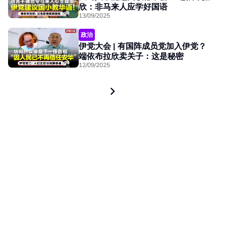
欣：非马来人应学好国语
13/09/2025
政治
伊党大会 | 有国阵成员党加入伊党？
端依布拉欣卖关子：这是秘密
12/09/2025