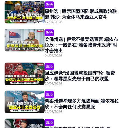
政治
森州选 | 暗示国盟国阵形成新政治联
盟 韩沙: 为全体马来西亚人奋斗
17/07/2026
政治
柔佛州选 | 伊党不推竞选宣言 端依布
拉欣：一般是在“准备接管州政府”时
才会推出
04/07/2026
政治
回应伊党“没国盟就投国阵”论 顿费
沙：领导层应先忠于自己的联盟
29/06/2026
政治
料柔州选举现多方混战局面 端依布拉
欣：不会向任何政党屈服
22/06/2026
政治