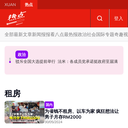
Skip to main content
XUAN
热点
登入
全部
最新文章
新闻报报看
八点最热报
政治
社会
国际
专题
奇趣
视
国际
政治
政治
AI电影沦“反面教材”？ 狮城本土电影公司国庆献礼掀网民
要求安华解释为何冻结MyKHAS权限 5蓝眼议员: 改革不是
驳斥全国大选提前举行 法米：各成员党承诺挺政府至届满
论战
把人民拨款政治化
租房
国内
为省钱不租房、以车为家 疯狂想法让
男子月存RM2000
30/05/2024