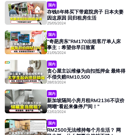
国内
存钱8年终买下带庭院房子 日本夫妻
因这原因 回归租房生活
25/05/2024
国内
“奇葩房东”RM170出租客厅单人床
事主：希望你早日致富
21/05/2024
国内
贪心屋主以维修为由扣抵押金 最终得
不偿失赔RM10,500
28/03/2024
国内
新加坡隔间小房月租RM2136不议价
网嘲“看起来像停尸间！”
22/02/2024
国内
RM2500无法维持每个月生活？ 网