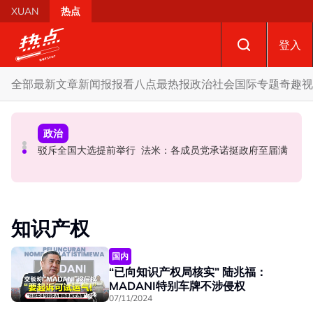
Skip to main content
XUAN
热点
登入
全部
最新文章
新闻报报看
八点最热报
政治
社会
国际
专题
奇趣
视
国际
政治
政治
AI电影沦“反面教材”？ 狮城本土电影公司国庆献礼掀网民
要求安华解释为何冻结MyKHAS权限 5蓝眼议员: 改革不是
驳斥全国大选提前举行 法米：各成员党承诺挺政府至届满
论战
把人民拨款政治化
知识产权
国内
“已向知识产权局核实” 陆兆福：
MADANI特别车牌不涉侵权
07/11/2024