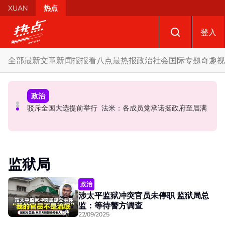
Skip to main content
XUAN
热点
登入
全部
最新文章
新闻报报看
八点最热报
政治
社会
国际
专题
奇趣
视
国际
政治
政治
AI电影沦“反面教材”？ 狮城本土电影公司国庆献礼掀网民
要求安华解释为何冻结MyKHAS权限 5蓝眼议员: 改革不是
驳斥全国大选提前举行 法米：各成员党承诺挺政府至届满
论战
把人民拨款政治化
监狱局
政治
涉太平监狱冲突官员未停职 监狱局总
监：等待警方调查
22/09/2025