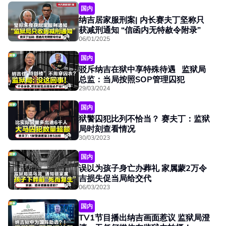
国内
纳吉居家服刑案| 内长赛夫丁坚称只
获减刑通知 “信函内无特赦令附录”
06/01/2025
国内
驳斥纳吉在狱中享特殊待遇 监狱局
总监：当局按照SOP管理囚犯
29/03/2024
国内
狱警囚犯比列不恰当？ 赛夫丁：监狱
局时刻查看情况
30/03/2023
国内
误以为孩子身亡办葬礼 家属蒙2万令
吉损失促当局给交代
06/03/2023
国内
TV1节目播出纳吉画面惹议 监狱局澄