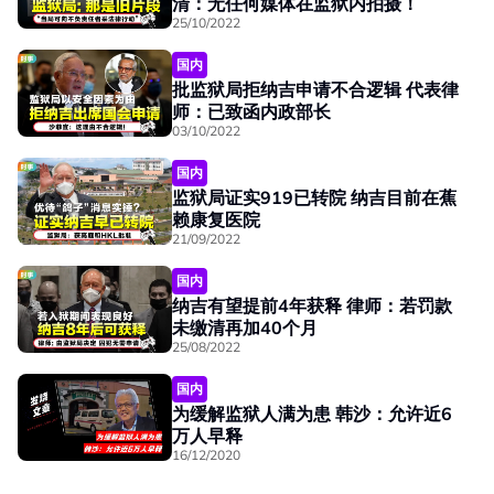
清：无任何媒体在监狱内拍摄！
25/10/2022
国内
批监狱局拒纳吉申请不合逻辑 代表律
师：已致函内政部长
03/10/2022
国内
监狱局证实919已转院 纳吉目前在蕉
赖康复医院
21/09/2022
国内
纳吉有望提前4年获释 律师：若罚款
未缴清再加40个月
25/08/2022
国内
为缓解监狱人满为患 韩沙：允许近6
万人早释
16/12/2020