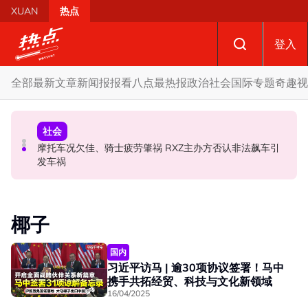
Skip to main content
XUAN
热点
登入
全部
最新文章
新闻报报看
八点最热报
政治
社会
国际
专题
奇趣
视
政治
财经
社会
SST成华商远离希盟因素？ 阿末马斯兰：华裔商家更倾向
摩托车况欠佳、骑士疲劳肇祸 RXZ主办方否认非法飙车引
柔森州选合作奏效 阿末马斯兰吁国阵国盟携手迎战甲州选
GST机制
发车祸
椰子
国内
习近平访马 | 逾30项协议签署！马中
携手共拓经贸、科技与文化新领域
16/04/2025