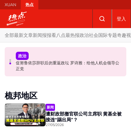
Skip to main content
XUAN
热点
登入
全部
最新文章
新闻报报看
八点最热报
政治
社会
国际
专题
奇趣
视
国际
政治
政治
促努鲁依莎辞职后勿重返政坛 罗诗雅：给他人机会领导公
炮轰哈迪不了解章程 阿兹敏：国盟无“自动退盟”规定
泰校园枪击案酿8师生亡 枪手疑遭长期遭霸凌成导火索
正党
梳邦地区
新闻
遭财政部撤官联公司主席职 黄基全被
接连“踢出局”？
27/05/2026