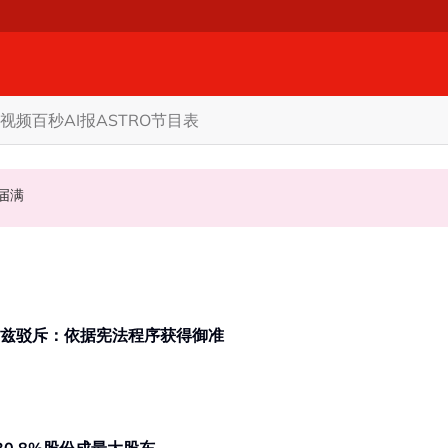
视频
百秒AI报
ASTRO节目表
礼掀网民论战
至届满
权限 5蓝眼议员: 改革不是把人民拨款政治化
议会解散涉王室 翁哈菲兹驳斥：依据宪法程序获得御准