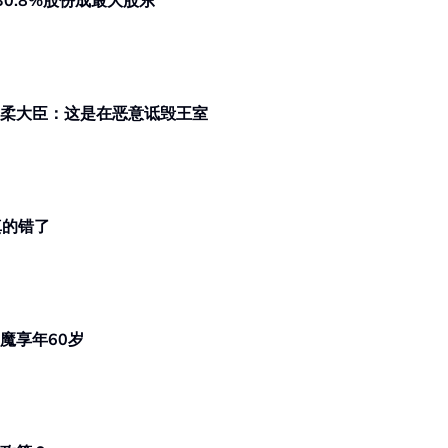
有30.8%股份成最大股东
网传柔摄政王涉反贪会官员贿赂案 柔大臣：这是在恶意诋毁王室
这次真的错了
魔享年60岁