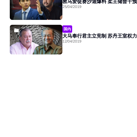
敦马爱徒赛沙迪爆料 柔王
25/04/2019
国内
大马奉行君主立宪制 苏丹
12/04/2019