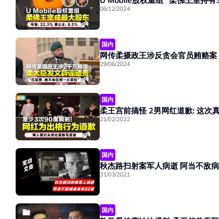
U Mobile股权重组 柔佛王室持
06/12/2024
国内
29/06/2024
国内
柔王宫前搞怪 2男网红道歉: 
21/02/2022
国内
秋杰路扫射案军人病逝 阿当不敌病
31/03/2021
国内