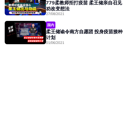
779柔教师拒打疫苗 柔王储亲自召见
劝改变想法
27/08/2021
国内
柔王储谕令南方自愿团 投身疫苗接种
计划
01/06/2021