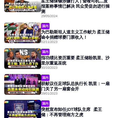
柔王储保镖涉嫌打人 | 聋哑司机二度
报案称事情已解决 民众受促勿进行揣
测
29/05/2024
国内
为巴勒斯坦人道主义工作献力 柔王储
谕令捐赠球赛门票收入！
02/11/2023
国内
指功绩比资历重要 柔王储盼凯里、沙
里尔重返巫统
30/10/2023
国内
获献议任足球队总执行长 凯里：一扇
门关了另一扇窗会开
29/01/2023
国内
突然宣布卸任JDT球队主席 柔王
储：不再管理南方之虎