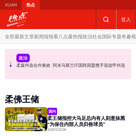
Skip to main content
XUAN
热点
登入
全部
最新文章
新闻报报看
八点最热报
政治
社会
国际
专题
奇趣
视
政治
社会
政治
蓝潮或冲击槟州政治版图 学者：希盟三分之二执政优势恐
柔森州选合作奏效 阿末马斯兰吁国阵国盟携手迎战甲州选
亲友互助“标会”不违法 惟参与者权益不受法律保障
不保
柔佛王储
国内
柔王储指控大马足总内有人刻意抹黑
“为保住内部人员归咎球员”
10/03/2026