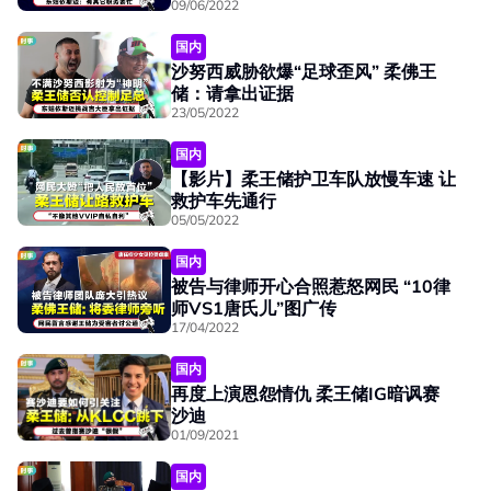
09/06/2022
国内
沙努西威胁欲爆“足球歪风” 柔佛王
储：请拿出证据
23/05/2022
国内
【影片】柔王储护卫车队放慢车速 让
救护车先通行
05/05/2022
国内
被告与律师开心合照惹怒网民 “10律
师VS1唐氏儿”图广传
17/04/2022
国内
再度上演恩怨情仇 柔王储IG暗讽赛
沙迪
01/09/2021
国内