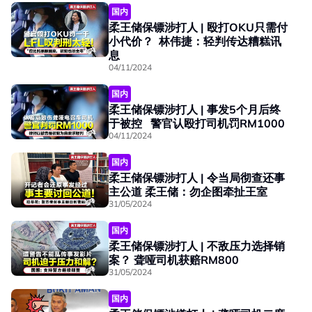
国内
柔王储保镖涉打人 | 殴打OKU只需付
小代价？ 林伟捷：轻判传达糟糕讯
息
04/11/2024
国内
柔王储保镖涉打人 | 事发5个月后终
于被控 警官认殴打司机罚RM1000
04/11/2024
国内
柔王储保镖涉打人 | 令当局彻查还事
主公道 柔王储：勿企图牵扯王室
31/05/2024
国内
柔王储保镖涉打人 | 不敌压力选择销
案？ 聋哑司机获赔RM800
31/05/2024
国内