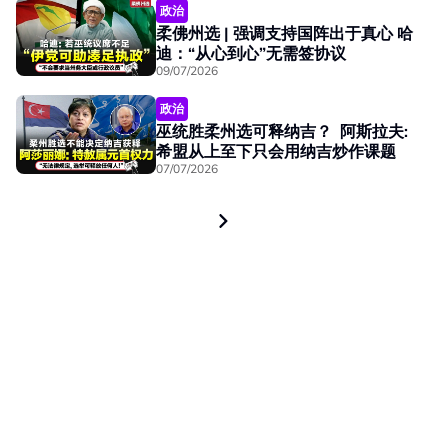
政治
柔佛州选 | 强调支持国阵出于真心 哈
迪：“从心到心”无需签协议
09/07/2026
政治
巫统胜柔州选可释纳吉？ 阿斯拉夫:
希盟从上至下只会用纳吉炒作课题
07/07/2026