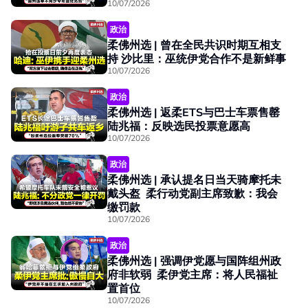
10/07/2026
政治
柔佛州选 | 曾在全民共识时期互相支
持 沙比里：巫统伊党合作不是新鲜事
10/07/2026
政治
柔佛州选 | 返柔ETS与巴士车票售罄
陆兆福：反映选民投票意愿高
10/07/2026
政治
柔佛州选 | 承认提名日当天骑摩托未
戴头盔 柔行动党副主席致歉：我会
缴罚款
10/07/2026
政治
柔佛州选 | 强调伊党愿与国阵组州政
府非软弱 柔伊党主席：将人民福祉
置首位
10/07/2026