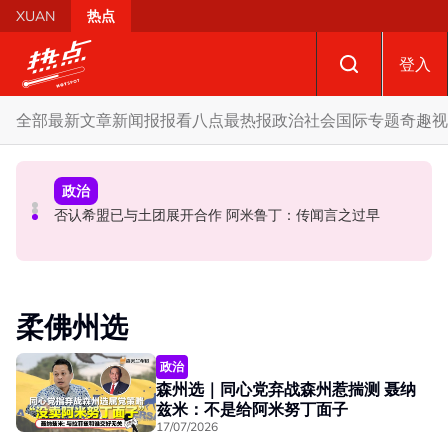
Skip to main content
XUAN
热点
登入
全部
最新文章
新闻报报看
八点最热报
政治
社会
国际
专题
奇趣
视
政治
政治
政治
疑暗批国阵国盟合作乱象 阿兹敏暖心喊话雪大臣“我永远支
对行动党是否续留中央“静观其变” 伊党老二：未接获加入
否认希盟已与土团展开合作 阿米鲁丁：传闻言之过早
持雪兰莪”
中央政府献议
柔佛州选
政治
森州选｜同心党弃战森州惹揣测 聂纳
兹米：不是给阿米努丁面子
17/07/2026