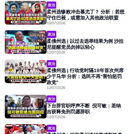
政治
柔州选惨败冲击慕尤丁？ 分析：若想
守住巴莪，或需加入其他政治联盟
15/07/2026
政治
柔佛州选 | 以过去选举结果为例 沙拉
尼提醒党员勿掉以轻心
12/07/2026
政治
柔佛州选 | 行动党时隔18年首次州席
少于马华 分析：选民不再“害怕惩罚
政党”
12/07/2026
政治
下台辞官职呼声不断 倪可敏：若纳
吉获释免刑罚愿辞职
12/07/2026
政治