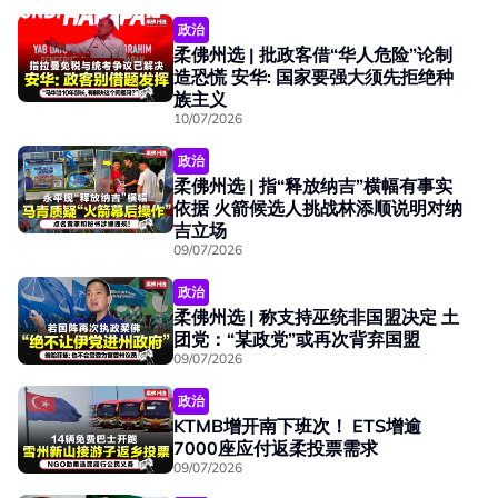
政治
柔佛州选 | 批政客借“华人危险”论制
造恐慌 安华: 国家要强大须先拒绝种
族主义
10/07/2026
政治
柔佛州选 | 指“释放纳吉”横幅有事实
依据 火箭候选人挑战林添顺说明对纳
吉立场
09/07/2026
政治
柔佛州选 | 称支持巫统非国盟决定 土
团党：“某政党”或再次背弃国盟
09/07/2026
政治
KTMB增开南下班次！ ETS增逾
7000座应付返柔投票需求
09/07/2026