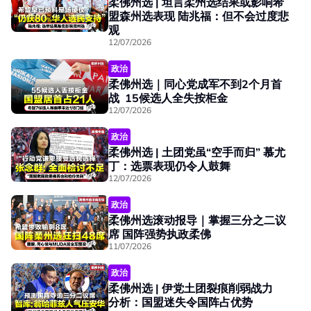
柔佛州选 | 坦言柔州选结果或影响希
盟森州选表现 陆兆福：但不会过度悲
观
12/07/2026
政治
柔佛州选｜同心党成军不到2个月首
战 15候选人全失按柜金
12/07/2026
政治
柔佛州选 | 土团党虽“空手而归” 慕尤
丁：选票表现仍令人鼓舞
12/07/2026
政治
柔佛州选滚动报导｜掌握三分之二议
席 国阵强势执政柔佛
11/07/2026
政治
柔佛州选 | 伊党土团裂痕削弱战力
分析：国盟迷失令国阵占优势