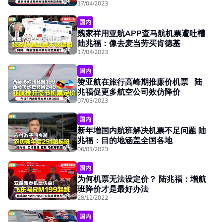
17/04/2023
国内
魏家祥用亚航APP查马航机票遭吐槽
陆兆福：像去麦当劳买肯德基
17/04/2023
国内
赞亚航在旅行高峰期推廉价机票 陆
兆福促更多航空公司效仿降价
07/03/2023
国内
新年增国内航班解决机票不足问题 陆
兆福：目的地涵盖全国各地
06/01/2023
国内
为何机票无法设定价？ 陆兆福：增航
班降价才是最好办法
28/12/2022
国内