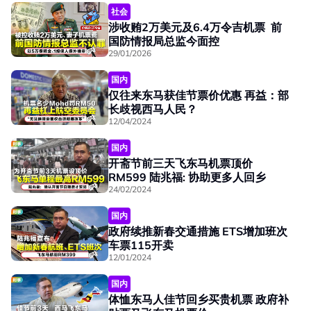
社会
涉收贿2万美元及6.4万令吉机票 前
国防情报局总监今面控
29/01/2026
国内
仅往来东马获佳节票价优惠 再益：部
长歧视西马人民？
12/04/2024
国内
开斋节前三天飞东马机票顶价
RM599 陆兆福: 协助更多人回乡
24/02/2024
国内
政府续推新春交通措施 ETS增加班次
车票115开卖
12/01/2024
国内
体恤东马人佳节回乡买贵机票 政府补