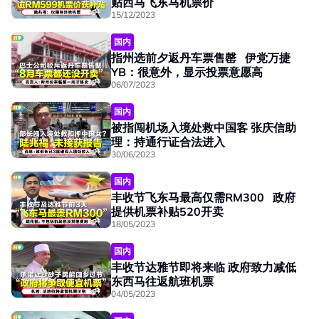
贴西马飞东马机票价
15/12/2023
国内
指州选前夕返丹车票售罄 伊党万捷
YB：很意外，显示投票意愿高
06/07/2023
国内
被指闯机场入境处救中国客 张庆信助
理：持通行证合法进入
30/06/2023
国内
丰收节飞东马最高仅需RM300 政府
提供机票补贴520开卖
18/05/2023
国内
丰收节达雅节即将来临 政府致力减低
东西马往返航班机票
04/05/2023