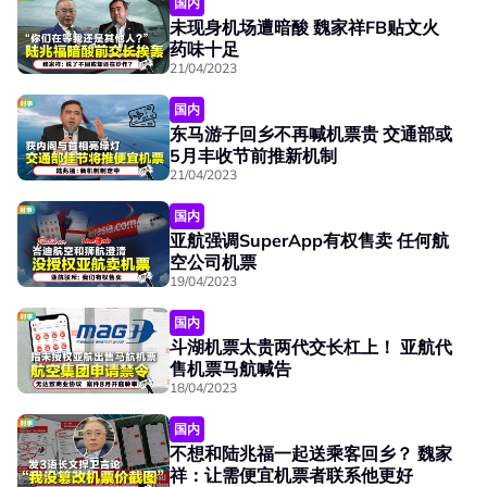
国内
未现身机场遭暗酸 魏家祥FB贴文火
药味十足
21/04/2023
国内
东马游子回乡不再喊机票贵 交通部或
5月丰收节前推新机制
21/04/2023
国内
亚航强调SuperApp有权售卖 任何航
空公司机票
19/04/2023
国内
斗湖机票太贵两代交长杠上！ 亚航代
售机票马航喊告
18/04/2023
国内
不想和陆兆福一起送乘客回乡？ 魏家
祥：让需便宜机票者联系他更好