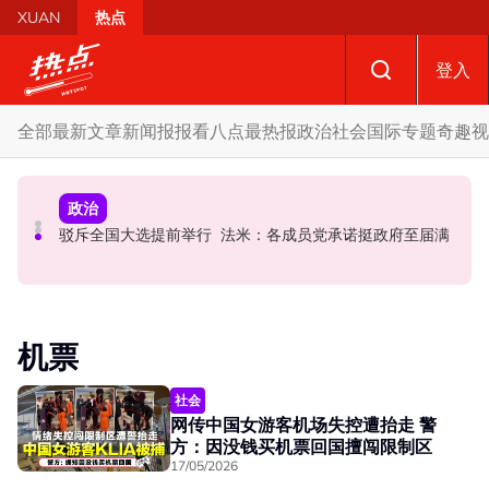
Skip to main content
XUAN
热点
登入
全部
最新文章
新闻报报看
八点最热报
政治
社会
国际
专题
奇趣
视
国际
政治
政治
AI电影沦“反面教材”？ 狮城本土电影公司国庆献礼掀网民
要求安华解释为何冻结MyKHAS权限 5蓝眼议员: 改革不是
驳斥全国大选提前举行 法米：各成员党承诺挺政府至届满
论战
把人民拨款政治化
机票
社会
网传中国女游客机场失控遭抬走 警
方：因没钱买机票回国擅闯限制区
17/05/2026