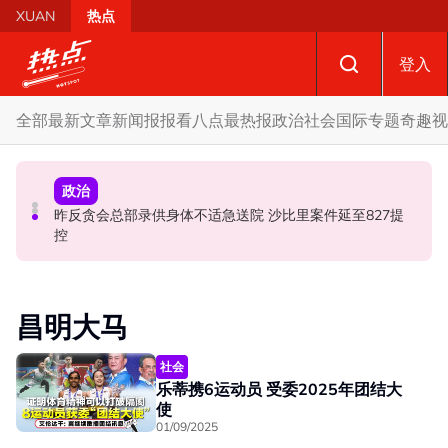
Skip to main content
XUAN
热点
登入
全部
最新文章
新闻报报看
八点最热报
政治
社会
国际
专题
奇趣
视
政治
政治
政治
马六甲6国席 国盟占3 国阵0 哈迪：按党实力与国阵谈甲议
昨反贪会总部录供身体不适急送院 沙比里案件延至827提
10议员正式组森州议会 马华、伊党、宏愿党各有一名代表
席分配
控
昌明大马
社会
乐蒂携6运动员 受委2025年团结大
使
01/09/2025