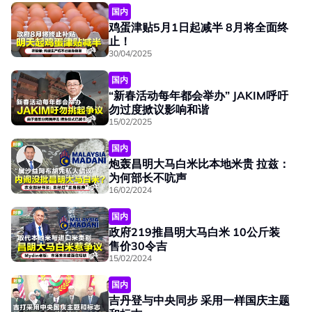
国内
鸡蛋津贴5月1日起减半 8月将全面终
止！
30/04/2025
国内
“新春活动每年都会举办” JAKIM呼吁
勿过度掀议影响和谐
15/02/2025
国内
炮轰昌明大马白米比本地米贵 拉兹：
为何部长不吭声
16/02/2024
国内
政府219推昌明大马白米 10公斤装
售价30令吉
15/02/2024
国内
吉丹登与中央同步 采用一样国庆主题