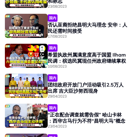
和标志
23/08/2023
国内
否认巫裔拒绝昌明大马理念 安华：人
民还需时间接受
17/08/2023
国内
希盟执政州属满意度高于国盟 Ilham
民调：槟选民冀现任州政府继续掌权
10/08/2023
国内
团结政府开放门户活动吸引2.5万人
出席 吉大臣沙努西现身
29/04/2023
国内
“正在配合调查就需告假” 哈山卡林
：西华古马行为不符“昌明大马”概念
23/04/2023