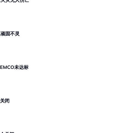
区火灾无人伤亡
比里：别再顽固不灵
EMCO未达标
工厂暂关闭