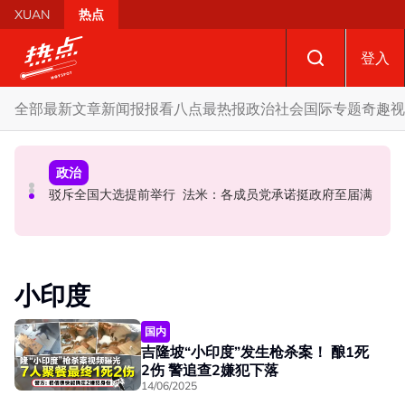
Skip to main content
XUAN
热点
登入
全部
最新文章
新闻报报看
八点最热报
政治
社会
国际
专题
奇趣
视
国际
政治
政治
AI电影沦“反面教材”？ 狮城本土电影公司国庆献礼掀网民
要求安华解释为何冻结MyKHAS权限 5蓝眼议员: 改革不是
驳斥全国大选提前举行 法米：各成员党承诺挺政府至届满
论战
把人民拨款政治化
小印度
国内
吉隆坡“小印度”发生枪杀案！ 酿1死
2伤 警追查2嫌犯下落
14/06/2025