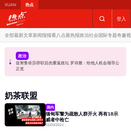
Skip to main content
XUAN
热点
登入
全部
最新文章
新闻报报看
八点最热报
政治
社会
国际
专题
奇趣
视
国际
政治
政治
促努鲁依莎辞职后勿重返政坛 罗诗雅：给他人机会领导公
炮轰哈迪不了解章程 阿兹敏：国盟无“自动退盟”规定
泰校园枪击案酿8师生亡 枪手疑遭长期遭霸凌成导火索
正党
奶茶联盟
国内
缅甸军警为疏散人群开火 再有18示
威者中枪亡
01/03/2021