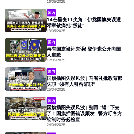
16/05/2025
国内
14芒星变11尖角！伊党国旗失误遭
邓章钦痛批“叛徒”
13/05/2025
国内
再有国旗设计失误! 登伊党公开向国
人道歉
12/05/2025
国内
国旗插图失误风波 | 马智礼批教育部
失职 “须有人引咎辞职”
25/04/2025
国内
国旗插图失误风波 | 别再 “错” 下去
了！国旗插图错误频发 警方吁各方
绘制时务必检查
24/04/2025