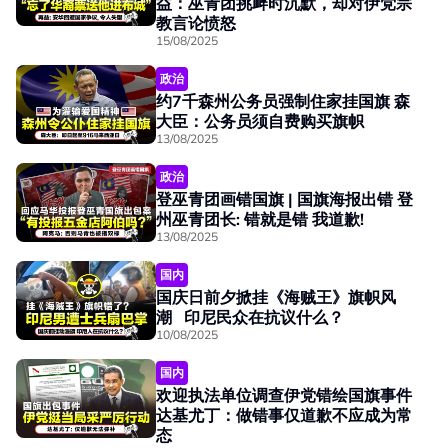
益：巫青团挑衅时沉默，却对伊党宗
教言论愤怒
15/08/2025
政治
约7千森州公务员强制住家挂国旗 森
大臣：公务员须自费购买旗帜
13/08/2025
政治
登巫青团画错国旗 | 国旗海报出错 登
州巫青团长: 错就是错 我道歉!
13/08/2025
国内
国庆日前夕掀挂《海贼王》旗帜风
潮 印尼民众在抗议什么？
10/08/2025
国内
欢迎执法单位调查伊党错绘国旗事件
达基尤丁：做错事仅道歉不应成为常
态