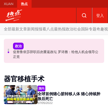
Skip to main content
XUAN
热点
登入
全部
最新文章
新闻报报看
八点最热报
政治
社会
国际
专题
奇趣
视
国际
政治
政治
促努鲁依莎辞职后勿重返政坛 罗诗雅：给他人机会领导公
炮轰哈迪不了解章程 阿兹敏：国盟无“自动退盟”规定
泰校园枪击案酿8师生亡 枪手疑遭长期遭霸凌成导火索
正党
器官移植手术
国内
全球首例猪心脏转移人体 猪心持续肿
胀后死亡
07/05/2022