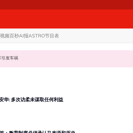
视频
百秒AI报
ASTRO节目表
甲州选
商家更倾向GST机制
认非法飙车引发车祸
柔佛州选 | 强调政府打贪态度强硬 安华: 多次访柔未谋取任何利益