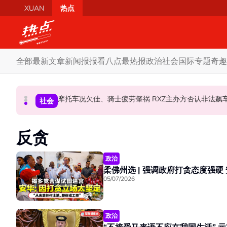
Skip to main content
XUAN
热点
全部
最新文章
新闻报报看
八点最热报
政治
社会
国际
专题
奇趣
柔森州选合作奏效 阿末马斯兰吁国阵国盟携手迎战
SST成华商远离希盟因素？ 阿末马斯兰：华裔
摩托车况欠佳、骑士疲劳肇祸 RXZ主办方否
政治
财经
社会
反贪
政治
05/07/2026
政治