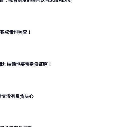
元首：教育制度必须承认马来语和历史
有证据, 政客权贵也照查！
添油带IC麻烦 安华幽默: 结婚也要带身份证啊！
对党没有反贪决心