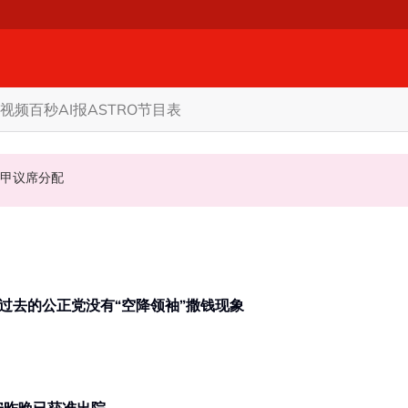
视频
百秒AI报
ASTRO节目表
领袖加入伊党
通过法律证明清白
力与国阵谈甲议席分配
多名“新贵” 李健聪：过去的公正党没有“空降领袖”撒钱现象