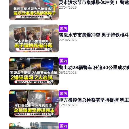
灵市泼水节市
22/04/2025
国内
雪泼水节市集爆冲突 男
22/04/2025
国内
警出动28辆警车 狂追40公
05/12/2023
国内
控方撤控
17/11/2023
国内