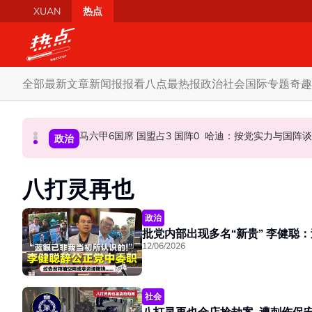
Skip to main content
XUAN
热点
全部
最新文章
新闻报报看
八点最热报
政治
社会
国际
专题
奇趣
登州土团党爆出走潮 哈迪公开“挖角”：欢迎退党
若健康允许827将如期上庭 律师：沙比里希望
马六甲6国席 国盟占3 国阵0 哈迪：按党实
社会
政治
政治
八打灵再也
政治
批党内部出现
12/06/2026
社会