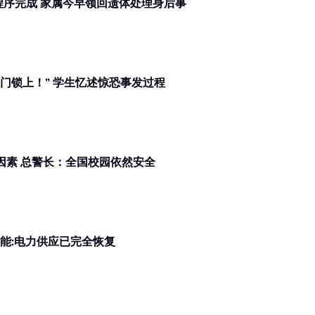
万达镇校园命案 | 回家了...... 解剖程序完成 家属今早领回遗体处理身后事
万达镇校园命案 | “老师叫我们快把门锁上！” 学生忆述惊恐事发过程
万达镇校园命案 | 初步调查无霸凌因素 总警长：全国校园依然安全
灵再也多地今早无预警停电 国能:电力供应已完全恢复