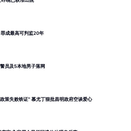
案 遭刺伤保安昨晚已获准出院
鞭打8至11岁外甥案 舅舅遭警延扣 罪成最高可判监20年
半年贩毒集团 警：前警员及5本地男子落网
万达镇校园命案 | “校园接连出事是政策失败铁证” 慕尤丁狠批昌明政府空谈爱心