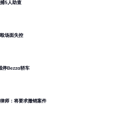
集爆肢体冲突！ 警逮捕5人助查
子持铁棍斗殴场面失控
里成功截停Bezza轿车
但总检察署坚持提控 狗主律师：将要求撤销案件