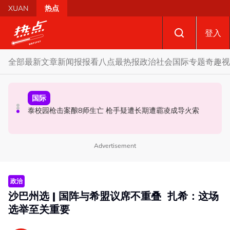
Skip to main content
XUAN
热点
登入
全部
最新文章
新闻报报看
八点最热报
政治
社会
国际
专题
奇趣
视
社会
国际
政治
黑木山关卡粉色行李箱引发炸弹惊魂 警方: 将调监控追查行
特别点名望万、双溪乌浪 韩沙: 宏愿党也要守现有甲州议
泰校园枪击案酿8师生亡 枪手疑遭长期遭霸凌成导火索
李箱主人
席!
Advertisement
政治
沙巴州选 | 国阵与希盟议席不重叠 扎希：这场
选举至关重要