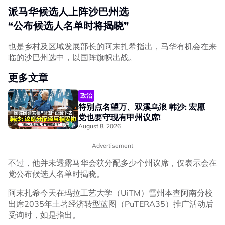
派马华候选人上阵沙巴州选
“公布候选人名单时将揭晓”
也是乡村及区域发展部长的阿末扎希指出，马华有机会在来
临的沙巴州选中，以国阵旗帜出战。
更多文章
政治
特别点名望万、双溪乌浪 韩沙: 宏愿
党也要守现有甲州议席!
August 8, 2026
Advertisement
不过，他并未透露马华会获分配多少个州议席，仅表示会在
党公布候选人名单时揭晓。
阿末扎希今天在玛拉工艺大学（UiTM）雪州本查阿南分校
出席2035年土著经济转型蓝图（PuTERA35）推广活动后
受询时，如是指出。