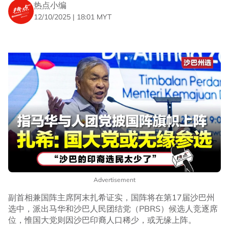
热点小编
12/10/2025 | 18:01 MYT
Advertisement
副首相兼国阵主席阿末扎希证实，国阵将在第17届沙巴州
选中，派出马华和沙巴人民团结党（PBRS）候选人竞逐席
位，惟国大党则因沙巴印裔人口稀少，或无缘上阵。