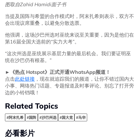
图取自Zahid Hamidi面子书
当提及国阵与希盟的合作模式时，阿末扎希则表示，双方不
会出现议席重叠，以避免分散选票。
他强调，这场沙巴州选对巫统来说至关重要，因为是他们在
第16届全国大选前的“实力大考”。
“这次州选是巫统展示基层力量的最后机会。我们要证明巫
统在沙巴仍有根基。”
►《热点 Hotspot》正式开通WhatsApp频道！
点击
此处链接
，现在就追踪我们的频道，让你不错过国内大
小事、网络热门话题、专题报道及时事评论。别忘了打开旁
边的小铃铛哦！
Related Topics
#阿末扎希
#国阵
#沙巴州选
#国大党
#马华
必看影片