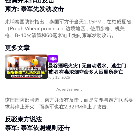
强调并未作出反击
柬方: 泰军先发动攻击
柬埔寨国防部指出，泰国军方于当天2.15PM，在柏威夏省
（Preah Vihear province）边境地区，使用步枪、机关
枪、B-40火箭筒和60毫米迫击炮向柬军发动攻击。
更多文章
国际
曼谷酒吧火灾 | 无自动洒水、逃生门
被堵 有毒浓烟夺命多人困厕所身亡
July 13, 2026
Advertisement
该国国防部强调，柬方并没有反击，而是立即与泰方联系要
求其停止开火，而泰军也在2.32PM停止了攻击。
反驳柬方说法
泰军: 泰军依照规则还击