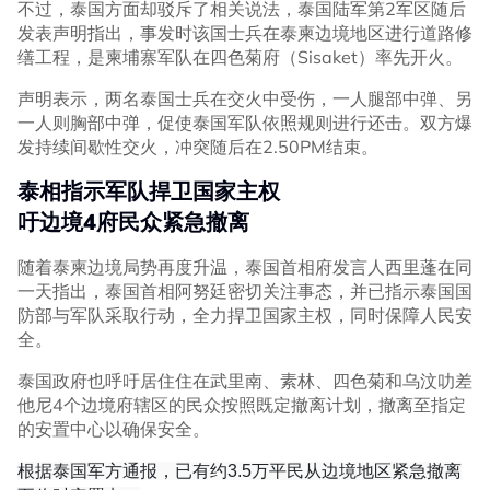
不过，泰国方面却驳斥了相关说法，泰国陆军第2军区随后
发表声明指出，事发时该国士兵在泰柬边境地区进行道路修
缮工程，是柬埔寨军队在四色菊府（Sisaket）率先开火。
声明表示，两名泰国士兵在交火中受伤，一人腿部中弹、另
一人则胸部中弹，促使泰国军队依照规则进行还击。双方爆
发持续间歇性交火，冲突随后在2.50PM结束。
泰相指示军队捍卫国家主权
吁边境4府民众紧急撤离
随着泰柬边境局势再度升温，泰国首相府发言人西里蓬在同
一天指出，泰国首相阿努廷密切关注事态，并已指示泰国国
防部与军队采取行动，全力捍卫国家主权，同时保障人民安
全。
泰国政府也呼吁居住住在武里南、素林、四色菊和乌汶叻差
他尼4个边境府辖区的民众按照既定撤离计划，撤离至指定
的安置中心以确保安全。
根据泰国军方通报，已有约3.5万平民从边境地区紧急撤离