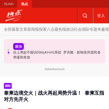
Skip to main content
XUAN
热点
登入
全部
最新文章
新闻报报看
八点最热报
政治
社会
国际
专题
奇趣
视
政治
政治
社会
自上周起不能访问MyKHAS系统 罗诗雅：影响安邦居民各
摩托车况欠佳、骑士疲劳肇祸 RXZ主办方否认非法飙车引
开放与各方合作迎战甲州选 扎希：国阵捍卫甲州21席
类援助发放
发车祸
Advertisement
国际
泰柬边境交火｜战火再起局势升温！ 泰柬互指
对方先开火