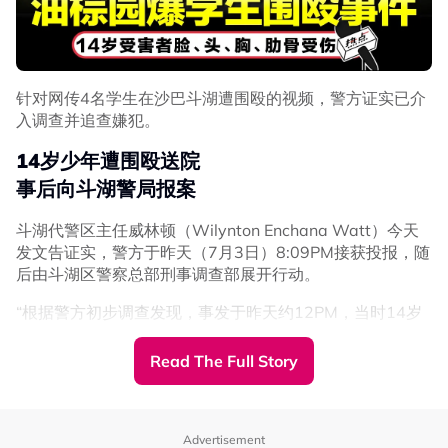
关建议最终能否真正形成政治影响力，仍是未知数。
►《热点 Hotspot》正式开通WhatsApp频道！
点击
此处链接
，现在就追踪我们的频道，让你不错过国内大
针对网传4名学生在沙巴斗湖遭围殴的视频，警方证实已介
小事、网络热门话题、专题报道及时事评论。别忘了打开旁
入调查并追查嫌犯。
边的小铃铛哦！
14岁少年遭围殴送院
==============================
事后向斗湖警局报案
看更多: 若森州巫伊联手成功 下一站或让雪州翻盘?
斗湖代警区主任威林顿（Wilynton Enchana Watt）今天
发文告证实，警方于昨天（7月3日）8:09PM接获投报，随
后由斗湖区警察总部刑事调查部展开行动。
“根据警方初步调查发现，事发于昨天约12PM，当时14岁
受害者与3名朋友抄近路，前往清真寺（Masjid Merotai
Besar）准备周五祈祷，并在途中遇上一群受害者认识的同
Read The Full Story
学。”
他透露，涉嫌群殴的同学先向受害者询问两名人士的下落，
随后其中一人突然动手殴打受害者。
Advertisement