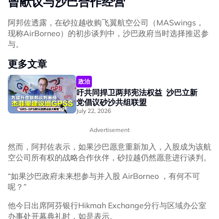
曾献议与沙巴合作经营
阿邦佐透露，在砂拉越收购飞翼航空公司（MASwings，
现称AirBorneo）的初步谈判中，沙巴政府当时选择推迟参
与。
更多文章
政治
吁共同捍卫两邦宪法权益 沙巴立新
党倡议砂沙共组联盟
July 22, 2026
Advertisement
然而，阿邦佐表示，如果沙巴愿意重新加入，入股成为该航
空公司所有权的战略合作伙伴，砂拉越仍然愿意进行谈判。
“如果沙巴政府未来想参与并入股 AirBorneo ，有何不可
呢？”
他今日出席阿芬银行Hikmah Exchange分行与区域办公室
办事处开幕典礼时，如是表示。