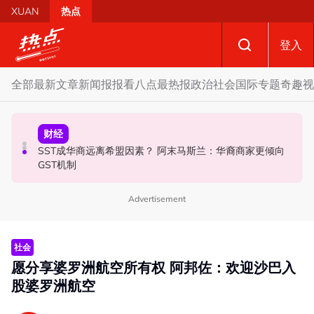
Skip to main content
XUAN
热点
登入
全部
最新文章
新闻报报看
八点最热报
政治
社会
国际
专题
奇趣
视
政治
财经
社会
SST成华商远离希盟因素？ 阿末马斯兰：华裔商家更倾向
柔森州选合作奏效 阿末马斯兰吁国阵国盟携手迎战甲州选
亲友互助“标会”不违法 惟参与者权益不受法律保障
GST机制
Advertisement
社会
愿分享婆罗洲航空所有权 阿邦佐：欢迎沙巴入
股婆罗洲航空