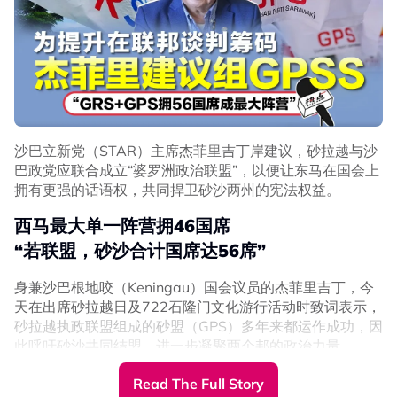
沙巴立新党（STAR）主席杰菲里吉丁岸建议，砂拉越与沙
巴政党应联合成立“婆罗洲政治联盟”，以便让东马在国会上
拥有更强的话语权，共同捍卫砂沙两州的宪法权益。
西马最大单一阵营拥46国席
“若联盟，砂沙合计国席达56席”
身兼沙巴根地咬（Keningau）国会议员的杰菲里吉丁，今
天在出席砂拉越日及722石隆门文化游行活动时致词表示，
砂拉越执政联盟组成的砂盟（GPS）多年来都运作成功，因
此呼吁砂沙共同结盟，进一步凝聚两个邦的政治力量。
“我建议增加多一个‘S’，即沙巴砂拉越政党联盟
Read The Full Story