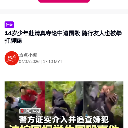
（GPSS），从而能够与西马大党拥有一致的政治力量。”
杰菲里吉丁表示，目前西马最大的单一政治阵营拥有46个
国会议席，若砂沙联合，两州所拥有的国会议席合计总数将
达56席，成为国会最大的政治阵营，足以成为更具影响力
社会
的政治力量，大幅提升东马在联邦层面的影响力和谈判筹
14岁少年赴清真寺途中遭围殴 随行友人也被拳
码。
打脚踢
砂沙捍卫权益本质相同
热点小编
杰菲里吁携手争取权益
04/07/2026 | 17:10 MYT
杰菲里吉丁岸认为，砂沙在政治及维权课题上必须团结一
致，这样不仅有助捍卫两州在联邦宪法及《1963年马来西
亚建国契约》下的权益，也能进一步推动婆罗洲地区的经济
发展及基础设施建设。
“这正是成功争取我们权益的关键，因为沙巴与砂拉越的权
益，本质上是相同的。”
值得注意的是，杰菲里吉丁岸所领导的沙巴立新党
（STAR）早在去年沙巴州选前，已退出沙巴人民联盟
（GRS），因此目前并非沙巴州政府的成员党，因此，有