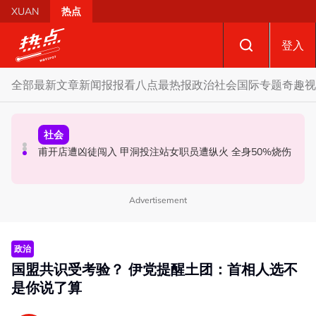
Skip to main content
XUAN
热点
登入
全部
最新文章
新闻报报看
八点最热报
政治
社会
国际
专题
奇趣
视
政治
社会
政治
哈迪“土团已自动退出国盟论”惹议 达基尤丁：伊党准备好
促土团回应最高理事会成员是否“够数” 端依布拉欣：恐连
甫开店遭凶徒闯入 甲洞投注站女职员遭纵火 全身50%烧伤
向社团局解释
累国盟负法律责任
Advertisement
政治
国盟共识受考验？ 伊党提醒土团：首相人选不
是你说了算