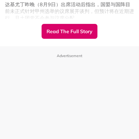
合作。”
达基尤丁昨晚（8月9日）出席活动后指出，国盟与国阵目
前未正式针对甲州选举的议席展开谈判，但预计将在近期进
他也提到，慕尤丁曾形容国盟已经“损坏”，并指国盟是被伊
行，且土团党不会参与议席分配。
党破坏。
他表示，马六甲与森美兰的政治局势不同，因此不能直接套
“既然他认为国盟已经坏了，那为何还要继续留在这个他口
Read The Full Story
用森州的议席分配模式，多项因素都将成为双方协商时的考
中已经损坏的联盟里？”
量。
此前，伊党主席哈迪阿旺声称，土团党因推动成立新的政治
“例如，我们（国盟）在马六甲州议会中没有任何席位，但
联盟，已经根据国盟章程自动失去成员资格。
Advertisement
我们在马六甲有国会议席。”
不过，国盟主席阿末山苏里随后否认有关说法，并强调土团
针对国阵早前表明有意守住现有21个甲州议席，包括文庙
党目前仍是国盟成员。
（Rembia）州席的问题，达基尤丁说，有关安排同样会纳
►《热点 Hotspot》正式开通WhatsApp频道！
入双方讨论。
点击
此处链接
，现在就追踪我们的频道，让你不错过国内大
文庙州议员再拉尼（Muhammad Jailani）原属国阵巫统，
小事、网络热门话题、专题报道及时事评论。别忘了打开旁
但在被冻结党籍后于2023年6月秘密加入伊党，并于2024
边的小铃铛哦！
年7月由伊党正式对外公开。因当时马六甲尚未落实反跳槽
Related Topics
法令，其议席得以保留。
希盟与国阵商甲州选合作？
#国盟
#土团党
#端依布拉欣
#慕尤丁
#社团注册局